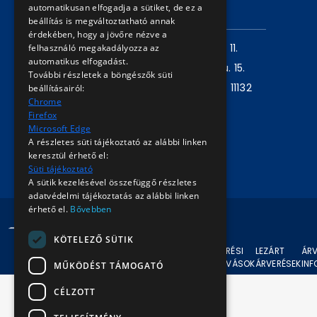
automatikusan elfogadja a sütiket, de ez a
ELÉRHETŐSÉG
beállítás is megváltoztatható annak
érdekében, hogy a jövőre nézve a
Levelezési cím:
1980 Budapest, Pf. 11.
felhasználó megakadályozza az
automatikus elfogadást.
Székhely:
1072 Budapest, Akácfa u. 15.
További részletek a böngészők süti
Központ telefon:
+36 1 461 6500 / 11132
beállításairól:
Chrome
mellék
Firefox
Microsoft Edge
Írjon nekünk!
A részletes süti tájékoztató az alábbi linken
keresztül érhető el:
Süti tájékoztató
A sütik kezelésével összefüggő részletes
adatvédelmi tájékoztatás az alábbi linken
érhető el.
Bővebben
© 2024 BKV Minden jog fenntartva.
KÖTELEZŐ SÜTIK
AKTUÁLIS
ÁRVERÉSI
LEZÁRT
ÁRV
ÁRVERÉSEK
FELHÍVÁSOK
ÁRVERÉSEK
IN
MŰKÖDÉST TÁMOGATÓ
CÉLZOTT