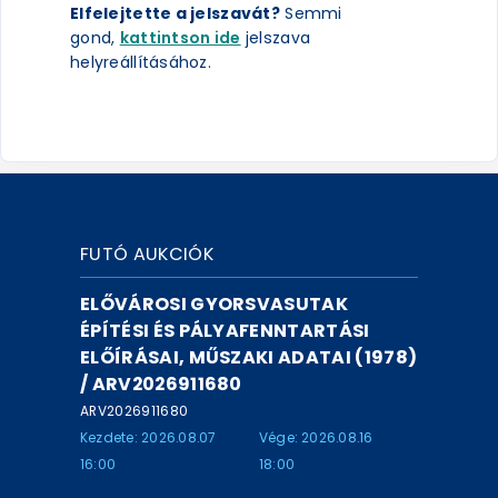
Elfelejtette a jelszavát?
Semmi
gond,
kattintson ide
jelszava
helyreállításához.
FUTÓ AUKCIÓK
ELŐVÁROSI GYORSVASUTAK
ÉPÍTÉSI ÉS PÁLYAFENNTARTÁSI
ELŐÍRÁSAI, MŰSZAKI ADATAI (1978)
/ ARV2026911680
ARV2026911680
Kezdete: 2026.08.07
Vége: 2026.08.16
16:00
18:00