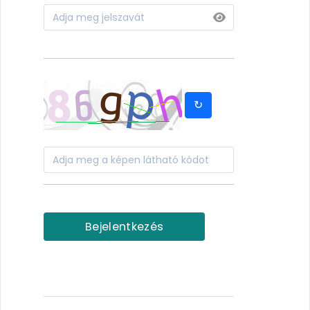
↻
Bejelentkezés