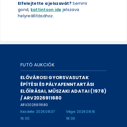
Elfelejtette a jelszavát?
Semmi
gond,
kattintson ide
jelszava
helyreállításához.
FUTÓ AUKCIÓK
ELŐVÁROSI GYORSVASUTAK
ÉPÍTÉSI ÉS PÁLYAFENNTARTÁSI
ELŐÍRÁSAI, MŰSZAKI ADATAI (1978)
/ ARV2026911680
ARV2026911680
Kezdete: 2026.08.07
Vége: 2026.08.16
16:00
18:00