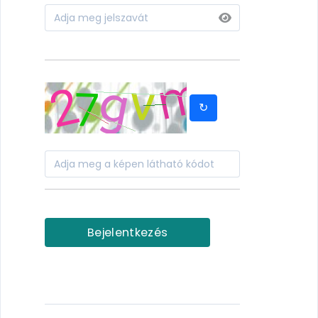
↻
Bejelentkezés