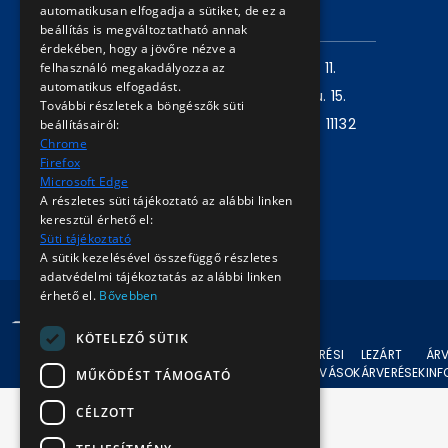
automatikusan elfogadja a sütiket, de ez a
ELÉRHETŐSÉG
beállítás is megváltoztatható annak
érdekében, hogy a jövőre nézve a
Levelezési cím:
1980 Budapest, Pf. 11.
felhasználó megakadályozza az
automatikus elfogadást.
Székhely:
1072 Budapest, Akácfa u. 15.
További részletek a böngészők süti
Központ telefon:
+36 1 461 6500 / 11132
beállításairól:
Chrome
mellék
Firefox
Microsoft Edge
Írjon nekünk!
A részletes süti tájékoztató az alábbi linken
keresztül érhető el:
Süti tájékoztató
A sütik kezelésével összefüggő részletes
adatvédelmi tájékoztatás az alábbi linken
érhető el.
Bővebben
© 2024 BKV Minden jog fenntartva.
KÖTELEZŐ SÜTIK
AKTUÁLIS
ÁRVERÉSI
LEZÁRT
ÁRV
ÁRVERÉSEK
FELHÍVÁSOK
ÁRVERÉSEK
IN
MŰKÖDÉST TÁMOGATÓ
CÉLZOTT