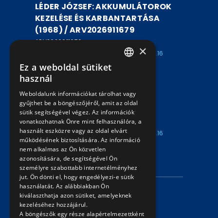
LÉDER JÓZSEF: AKKUMULÁTOROK
KEZELÉSE ÉS KARBANTARTÁSA
(1968) / ARV2026911679
ARV2026911679
×
Kezdete: 2026.08.07
Vége: 2026.08.16
16:00
18:00
Ez a weboldal sütiket
HUNGARIAN
használ
DR. KOCZOR MIKLÓS: VASÚTI
ENGLISH
Weboldalunk információkat tárolhat vagy
JAVÍTÓÜZEMEK LÉTESÍTÉSE /
gyűjthet be a böngészőjéről, amit az oldal
ARV2026911678
sütik segítségével végez. Az információk
vonatkozhatnak Önre mint felhasználóra, a
ARV2026911678
használt eszközre vagy az oldal elvárt
Kezdete: 2026.08.07
Vége: 2026.08.16
működésének biztosítására. Az információ
16:00
18:00
nem alkalmas az Ön közvetlen
azonosítására, de segítségével Ön
INFORMÁCIÓK
személyre szabottabb internetélményhez
jut. Ön dönti el, hogy engedélyezi-e sütik
használatát. Az alábbiakban Ön
Adatvédelmi nyilatkozat
kiválaszthatja azon sütiket, amelyeknek
kezeléséhez hozzájárul.
Árverési információk
A böngészők egy része alapértelmezettként