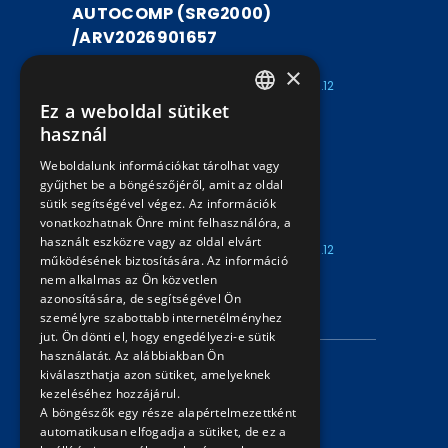
AUTOCOMP (SRG2000)
/ARV2026901657
ARV2026901657
×
Kezdete: 2026.07.30
Vége: 2026.08.12
Ez a weboldal sütiket
15:00
15:00
HUNGARIAN
használ
UTASSZÁMLÁLÓ BERENDEZÉS
ENGLISH
Weboldalunk információkat tárolhat vagy
AUTOCOMP (SRG2000)
gyűjthet be a böngészőjéről, amit az oldal
/ARV2026901656
sütik segítségével végez. Az információk
vonatkozhatnak Önre mint felhasználóra, a
ARV2026901656
használt eszközre vagy az oldal elvárt
Kezdete: 2026.07.30
Vége: 2026.08.12
működésének biztosítására. Az információ
15:00
15:00
nem alkalmas az Ön közvetlen
azonosítására, de segítségével Ön
INFORMÁCIÓK
személyre szabottabb internetélményhez
jut. Ön dönti el, hogy engedélyezi-e sütik
használatát. Az alábbiakban Ön
Adatvédelmi nyilatkozat
kiválaszthatja azon sütiket, amelyeknek
kezeléséhez hozzájárul.
Árverési információk
A böngészők egy része alapértelmezettként
automatikusan elfogadja a sütiket, de ez a
ELÉRHETŐSÉG