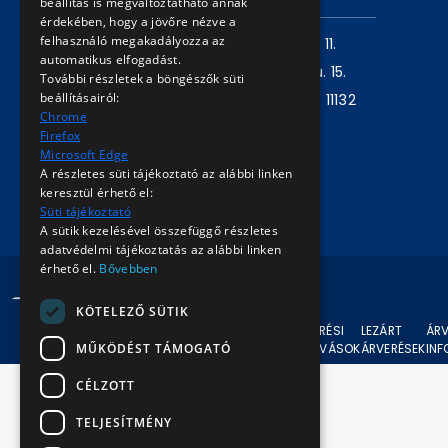
beállítás is megváltoztatható annak
érdekében, hogy a jövőre nézve a
felhasználó megakadályozza az
Levelezési cím:
1980 Budapest, Pf. 11.
automatikus elfogadást.
Székhely:
1072 Budapest, Akácfa u. 15.
További részletek a böngészők süti
beállításairól:
Központ telefon:
+36 1 461 6500 / 11132
Chrome
mellék
Firefox
Microsoft Edge
A részletes süti tájékoztató az alábbi linken
Írjon nekünk!
keresztül érhető el:
Süti tájékoztató
A sütik kezelésével összefüggő részletes
adatvédelmi tájékoztatás az alábbi linken
érhető el.
Bővebben
© 2024 BKV Minden jog fenntartva.
KÖTELEZŐ SÜTIK
AKTUÁLIS
ÁRVERÉSI
LEZÁRT
ÁRV
MŰKÖDÉST TÁMOGATÓ
ÁRVERÉSEK
FELHÍVÁSOK
ÁRVERÉSEK
IN
CÉLZOTT
TELJESÍTMÉNY