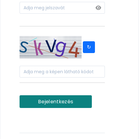
↻
Bejelentkezés