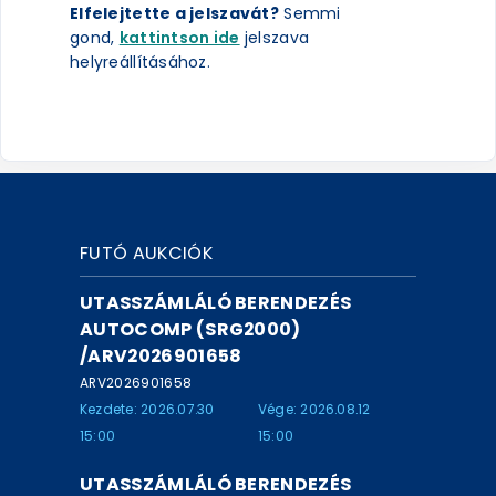
Elfelejtette a jelszavát?
Semmi
gond,
kattintson ide
jelszava
helyreállításához.
FUTÓ AUKCIÓK
UTASSZÁMLÁLÓ BERENDEZÉS
AUTOCOMP (SRG2000)
/ARV2026901658
ARV2026901658
Kezdete: 2026.07.30
Vége: 2026.08.12
15:00
15:00
UTASSZÁMLÁLÓ BERENDEZÉS