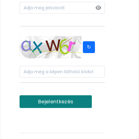
↻
Bejelentkezés