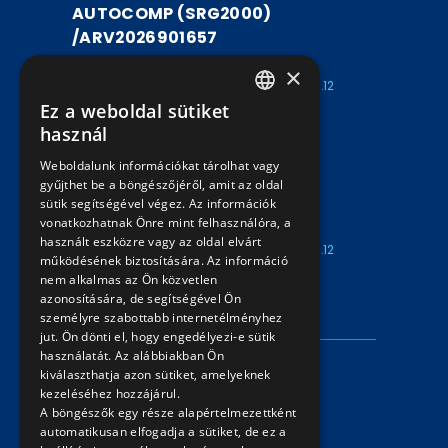
AUTOCOMP (SRG2000)
/ARV2026901657
ARV2026901657
×
Kezdete: 2026.07.30
Vége: 2026.08.12
Ez a weboldal sütiket
15:00
15:00
HUNGARIAN
használ
UTASSZÁMLÁLÓ BERENDEZÉS
ENGLISH
Weboldalunk információkat tárolhat vagy
AUTOCOMP (SRG2000)
gyűjthet be a böngészőjéről, amit az oldal
/ARV2026901656
sütik segítségével végez. Az információk
vonatkozhatnak Önre mint felhasználóra, a
ARV2026901656
használt eszközre vagy az oldal elvárt
Kezdete: 2026.07.30
Vége: 2026.08.12
működésének biztosítására. Az információ
15:00
15:00
nem alkalmas az Ön közvetlen
azonosítására, de segítségével Ön
INFORMÁCIÓK
személyre szabottabb internetélményhez
jut. Ön dönti el, hogy engedélyezi-e sütik
használatát. Az alábbiakban Ön
Adatvédelmi nyilatkozat
kiválaszthatja azon sütiket, amelyeknek
kezeléséhez hozzájárul.
Árverési információk
A böngészők egy része alapértelmezettként
automatikusan elfogadja a sütiket, de ez a
ELÉRHETŐSÉG