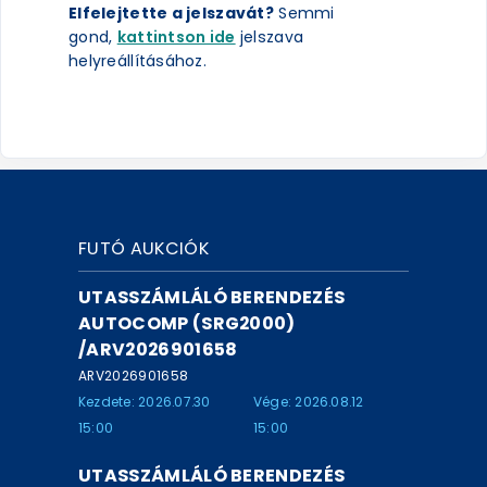
Elfelejtette a jelszavát?
Semmi
gond,
kattintson ide
jelszava
helyreállításához.
FUTÓ AUKCIÓK
UTASSZÁMLÁLÓ BERENDEZÉS
AUTOCOMP (SRG2000)
/ARV2026901658
ARV2026901658
Kezdete: 2026.07.30
Vége: 2026.08.12
15:00
15:00
UTASSZÁMLÁLÓ BERENDEZÉS