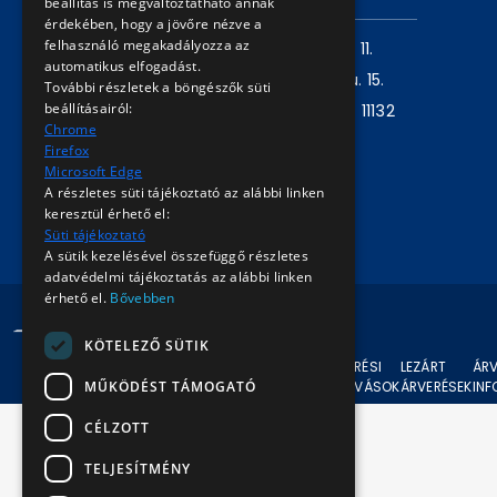
beállítás is megváltoztatható annak
érdekében, hogy a jövőre nézve a
felhasználó megakadályozza az
Levelezési cím:
1980 Budapest, Pf. 11.
automatikus elfogadást.
Székhely:
1072 Budapest, Akácfa u. 15.
További részletek a böngészők süti
beállításairól:
Központ telefon:
+36 1 461 6500 / 11132
Chrome
mellék
Firefox
Microsoft Edge
A részletes süti tájékoztató az alábbi linken
Írjon nekünk!
keresztül érhető el:
Süti tájékoztató
A sütik kezelésével összefüggő részletes
adatvédelmi tájékoztatás az alábbi linken
érhető el.
Bővebben
© 2024 BKV Minden jog fenntartva.
KÖTELEZŐ SÜTIK
AKTUÁLIS
ÁRVERÉSI
LEZÁRT
ÁRV
MŰKÖDÉST TÁMOGATÓ
ÁRVERÉSEK
FELHÍVÁSOK
ÁRVERÉSEK
IN
CÉLZOTT
TELJESÍTMÉNY