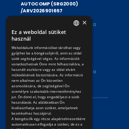
AUTOCOMP (SRG2000)
/ARV2026901657
ARV2026901657
×
Kezdete: 2026.07.30
Vége: 2026.08.12
Ez a weboldal sütiket
15:00
15:00
HUNGARIAN
használ
UTASSZÁMLÁLÓ BERENDEZÉS
ENGLISH
Weboldalunk információkat tárolhat vagy
AUTOCOMP (SRG2000)
gyűjthet be a böngészőjéről, amit az oldal
/ARV2026901656
sütik segítségével végez. Az információk
vonatkozhatnak Önre mint felhasználóra, a
ARV2026901656
használt eszközre vagy az oldal elvárt
Kezdete: 2026.07.30
Vége: 2026.08.12
működésének biztosítására. Az információ
15:00
15:00
nem alkalmas az Ön közvetlen
azonosítására, de segítségével Ön
INFORMÁCIÓK
személyre szabottabb internetélményhez
jut. Ön dönti el, hogy engedélyezi-e sütik
használatát. Az alábbiakban Ön
Adatvédelmi nyilatkozat
kiválaszthatja azon sütiket, amelyeknek
kezeléséhez hozzájárul.
Árverési információk
A böngészők egy része alapértelmezettként
automatikusan elfogadja a sütiket, de ez a
ELÉRHETŐSÉG