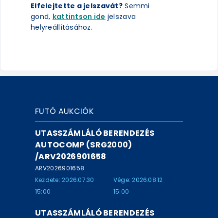
Elfelejtette a jelszavát?
Semmi
gond,
kattintson ide
jelszava
helyreállításához.
FUTÓ AUKCIÓK
UTASSZÁMLÁLÓ BERENDEZÉS
AUTOCOMP (SRG2000)
/ARV2026901658
ARV2026901658
Kezdete: 2026.07.30
Vége: 2026.08.12
15:00
15:00
UTASSZÁMLÁLÓ BERENDEZÉS