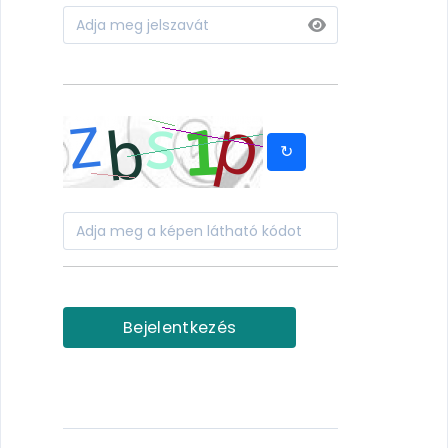
↻
Bejelentkezés