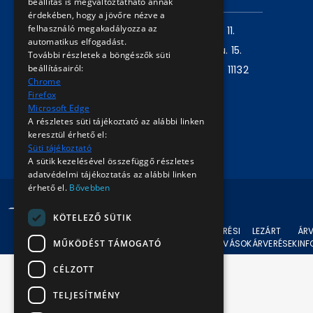
beállítás is megváltoztatható annak
érdekében, hogy a jövőre nézve a
felhasználó megakadályozza az
Levelezési cím:
1980 Budapest, Pf. 11.
automatikus elfogadást.
Székhely:
1072 Budapest, Akácfa u. 15.
További részletek a böngészők süti
beállításairól:
Központ telefon:
+36 1 461 6500 / 11132
Chrome
mellék
Firefox
Microsoft Edge
A részletes süti tájékoztató az alábbi linken
Írjon nekünk!
keresztül érhető el:
Süti tájékoztató
A sütik kezelésével összefüggő részletes
adatvédelmi tájékoztatás az alábbi linken
érhető el.
Bővebben
© 2024 BKV Minden jog fenntartva.
KÖTELEZŐ SÜTIK
AKTUÁLIS
ÁRVERÉSI
LEZÁRT
ÁRV
MŰKÖDÉST TÁMOGATÓ
ÁRVERÉSEK
FELHÍVÁSOK
ÁRVERÉSEK
IN
CÉLZOTT
TELJESÍTMÉNY