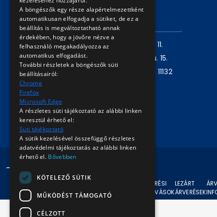
kezeléséhez hozzájárul.
Árverési információk
A böngészők egy része alapértelmezettként
automatikusan elfogadja a sütiket, de ez a
ELÉRHETŐSÉG
beállítás is megváltoztatható annak
érdekében, hogy a jövőre nézve a
Levelezési cím:
1980 Budapest, Pf. 11.
felhasználó megakadályozza az
automatikus elfogadást.
Székhely:
1072 Budapest, Akácfa u. 15.
További részletek a böngészők süti
Központ telefon:
+36 1 461 6500 / 11132
beállításairól:
Chrome
mellék
Firefox
Microsoft Edge
Írjon nekünk!
A részletes süti tájékoztató az alábbi linken
keresztül érhető el:
Süti tájékoztató
A sütik kezelésével összefüggő részletes
adatvédelmi tájékoztatás az alábbi linken
érhető el.
Bővebben
© 2024 BKV Minden jog fenntartva.
KÖTELEZŐ SÜTIK
AKTUÁLIS
ÁRVERÉSI
LEZÁRT
ÁRV
ÁRVERÉSEK
FELHÍVÁSOK
ÁRVERÉSEK
IN
MŰKÖDÉST TÁMOGATÓ
CÉLZOTT