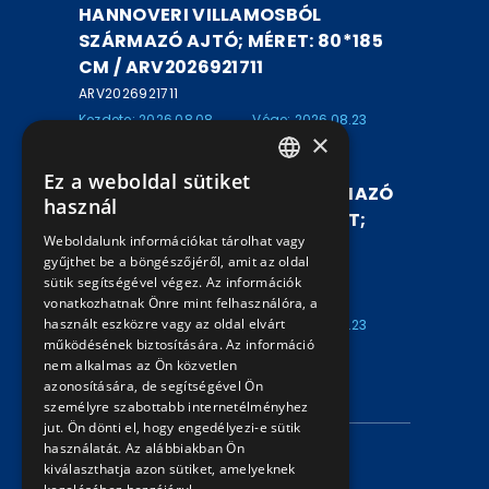
HANNOVERI VILLAMOSBÓL
SZÁRMAZÓ AJTÓ; MÉRET: 80*185
CM / ARV2026921711
ARV2026921711
Kezdete: 2026.08.08
Vége: 2026.08.23
×
16:00
20:30
Ez a weboldal sütiket
HUNGARIAN
KOCSISZÍN UDVARRÓL SZÁRMAZÓ
használ
BÚRA NÉLKÜLI ALU LÁMPATEST;
ENGLISH
Weboldalunk információkat tárolhat vagy
MÉRET: 70*30*20 CM /
gyűjthet be a böngészőjéről, amit az oldal
ARV2026921710
sütik segítségével végez. Az információk
ARV2026921710
vonatkozhatnak Önre mint felhasználóra, a
használt eszközre vagy az oldal elvárt
Kezdete: 2026.08.08
Vége: 2026.08.23
működésének biztosítására. Az információ
16:00
20:25
nem alkalmas az Ön közvetlen
azonosítására, de segítségével Ön
INFORMÁCIÓK
személyre szabottabb internetélményhez
jut. Ön dönti el, hogy engedélyezi-e sütik
használatát. Az alábbiakban Ön
Adatvédelmi nyilatkozat
kiválaszthatja azon sütiket, amelyeknek