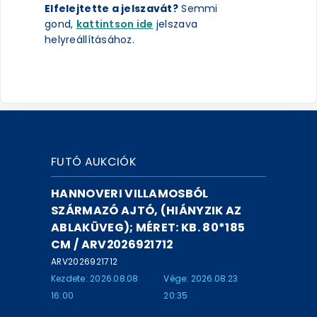
Elfelejtette a jelszavát?
Semmi
gond,
kattintson ide
jelszava
helyreállításához.
FUTÓ AUKCIÓK
HANNOVERI VILLAMOSBÓL
SZÁRMAZÓ AJTÓ, (HIÁNYZIK AZ
ABLAKÜVEG); MÉRET: KB. 80*185
CM / ARV2026921712
ARV2026921712
Kezdete: 2026.08.08
Vége: 2026.08.23
16:00
20:35