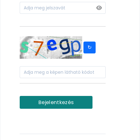
↻
Bejelentkezés