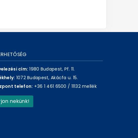
ÉRHETŐSÉG
velezési cím:
1980 Budapest, Pf. 11.
ékhely:
1072 Budapest, Akácfa u. 15.
zpont telefon:
+36 1 461 6500 / 11132 mellék
Írjon nekünk!