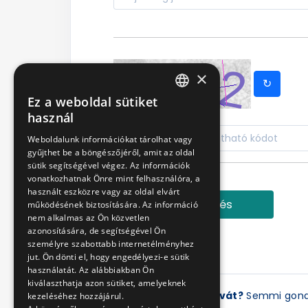
×
↻
Ez a weboldal sütiket
HUNGARIAN
használ
ENGLISH
Weboldalunk információkat tárolhat vagy
gyűjthet be a böngészőjéről, amit az oldal
sütik segítségével végez. Az információk
vonatkozhatnak Önre mint felhasználóra, a
használt eszközre vagy az oldal elvárt
Bejelentkezés
működésének biztosítására. Az információ
nem alkalmas az Ön közvetlen
azonosítására, de segítségével Ön
személyre szabottabb internetélményhez
jut. Ön dönti el, hogy engedélyezi-e sütik
használatát. Az alábbiakban Ön
kiválaszthatja azon sütiket, amelyeknek
Elfelejtette a jelszavát?
Semmi gon
kezeléséhez hozzájárul.