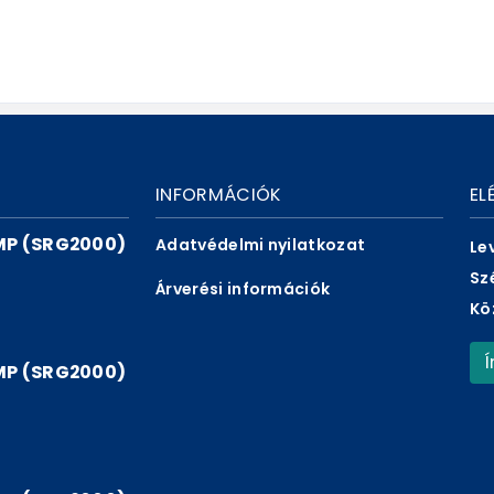
INFORMÁCIÓK
EL
P (SRG2000)
Adatvédelmi nyilatkozat
Le
Sz
Árverési információk
Kö
P (SRG2000)