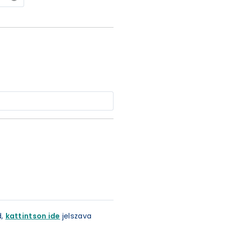
d,
kattintson ide
jelszava