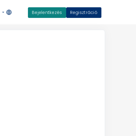
Bejelentkezés
Regisztráció
K