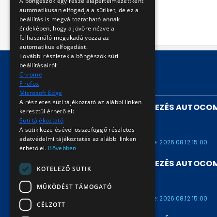
A böngészők egy része alapértelmezettként
helyreállításához.
automatikusan elfogadja a sütiket, de ez a
beállítás is megváltoztatható annak
érdekében, hogy a jövőre nézve a
felhasználó megakadályozza az
automatikus elfogadást.
További részletek a böngészők süti
beállításairól:
Chrome
Firefox
FUTÓ AUKCIÓK
Microsoft Edge
A részletes süti tájékoztató az alábbi linken
UTASSZÁMLÁLÓ BERENDEZÉS AUTOCOM
keresztül érhető el:
/ARV2026901658
Süti tájékoztató
A sütik kezelésével összefüggő részletes
ARV2026901658
adatvédelmi tájékoztatás az alábbi linken
Kezdete: 2026.07.30 15:00
Vége: 2026.08.12 15:00
érhető el.
Bővebben
UTASSZÁMLÁLÓ BERENDEZÉS AUTOCOM
KÖTELEZŐ SÜTIK
/ARV2026901657
MŰKÖDÉST TÁMOGATÓ
ARV2026901657
Kezdete: 2026.07.30 15:00
Vége: 2026.08.12 15:00
CÉLZOTT