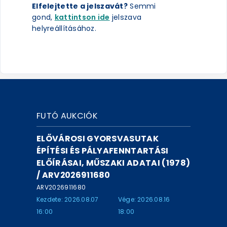
Elfelejtette a jelszavát?
Semmi
gond,
kattintson ide
jelszava
helyreállításához.
FUTÓ AUKCIÓK
ELŐVÁROSI GYORSVASUTAK
ÉPÍTÉSI ÉS PÁLYAFENNTARTÁSI
ELŐÍRÁSAI, MŰSZAKI ADATAI (1978)
/ ARV2026911680
ARV2026911680
Kezdete: 2026.08.07
Vége: 2026.08.16
16:00
18:00