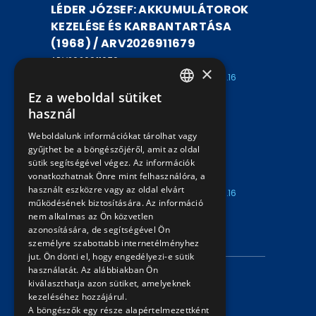
LÉDER JÓZSEF: AKKUMULÁTOROK
KEZELÉSE ÉS KARBANTARTÁSA
(1968) / ARV2026911679
ARV2026911679
×
Kezdete: 2026.08.07
Vége: 2026.08.16
16:00
18:00
Ez a weboldal sütiket
HUNGARIAN
használ
DR. KOCZOR MIKLÓS: VASÚTI
ENGLISH
Weboldalunk információkat tárolhat vagy
JAVÍTÓÜZEMEK LÉTESÍTÉSE /
gyűjthet be a böngészőjéről, amit az oldal
ARV2026911678
sütik segítségével végez. Az információk
vonatkozhatnak Önre mint felhasználóra, a
ARV2026911678
használt eszközre vagy az oldal elvárt
Kezdete: 2026.08.07
Vége: 2026.08.16
működésének biztosítására. Az információ
16:00
18:00
nem alkalmas az Ön közvetlen
azonosítására, de segítségével Ön
INFORMÁCIÓK
személyre szabottabb internetélményhez
jut. Ön dönti el, hogy engedélyezi-e sütik
használatát. Az alábbiakban Ön
Adatvédelmi nyilatkozat
kiválaszthatja azon sütiket, amelyeknek
kezeléséhez hozzájárul.
Árverési információk
A böngészők egy része alapértelmezettként