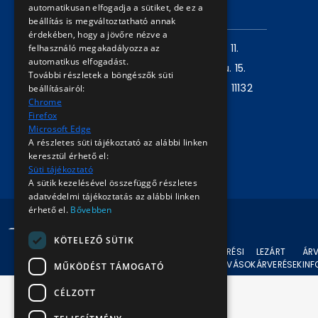
automatikusan elfogadja a sütiket, de ez a
ELÉRHETŐSÉG
beállítás is megváltoztatható annak
érdekében, hogy a jövőre nézve a
Levelezési cím:
1980 Budapest, Pf. 11.
felhasználó megakadályozza az
automatikus elfogadást.
Székhely:
1072 Budapest, Akácfa u. 15.
További részletek a böngészők süti
Központ telefon:
+36 1 461 6500 / 11132
beállításairól:
Chrome
mellék
Firefox
Microsoft Edge
Írjon nekünk!
A részletes süti tájékoztató az alábbi linken
keresztül érhető el:
Süti tájékoztató
A sütik kezelésével összefüggő részletes
adatvédelmi tájékoztatás az alábbi linken
érhető el.
Bővebben
© 2024 BKV Minden jog fenntartva.
KÖTELEZŐ SÜTIK
AKTUÁLIS
ÁRVERÉSI
LEZÁRT
ÁRV
ÁRVERÉSEK
FELHÍVÁSOK
ÁRVERÉSEK
IN
MŰKÖDÉST TÁMOGATÓ
CÉLZOTT