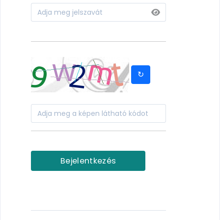
↻
Bejelentkezés