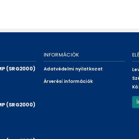
INFORMÁCIÓK
EL
P (SRG2000)
Adatvédelmi nyilatkozat
Le
Sz
Árverési információk
Kö
P (SRG2000)