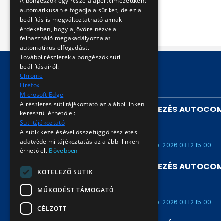
A böngészők egy része alapértelmezettként
helyreállításához.
automatikusan elfogadja a sütiket, de ez a
beállítás is megváltoztatható annak
érdekében, hogy a jövőre nézve a
felhasználó megakadályozza az
automatikus elfogadást.
További részletek a böngészők süti
beállításairól:
Chrome
Firefox
FUTÓ AUKCIÓK
Microsoft Edge
A részletes süti tájékoztató az alábbi linken
UTASSZÁMLÁLÓ BERENDEZÉS AUTOCOM
keresztül érhető el:
/ARV2026901658
Süti tájékoztató
A sütik kezelésével összefüggő részletes
ARV2026901658
adatvédelmi tájékoztatás az alábbi linken
Kezdete: 2026.07.30 15:00
Vége: 2026.08.12 15:00
érhető el.
Bővebben
UTASSZÁMLÁLÓ BERENDEZÉS AUTOCOM
KÖTELEZŐ SÜTIK
/ARV2026901657
MŰKÖDÉST TÁMOGATÓ
ARV2026901657
Kezdete: 2026.07.30 15:00
Vége: 2026.08.12 15:00
CÉLZOTT