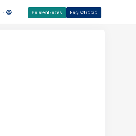
Bejelentkezés
Regisztráció
K