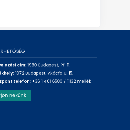
ÉRHETŐSÉG
velezési cím:
1980 Budapest, Pf. 11.
ékhely:
1072 Budapest, Akácfa u. 15.
zpont telefon:
+36 1 461 6500 / 11132 mellék
Írjon nekünk!