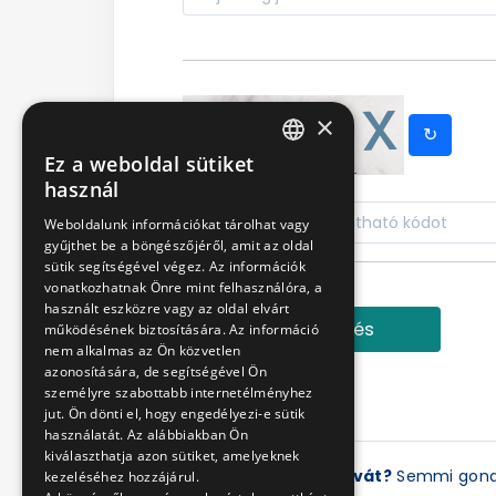
×
↻
Ez a weboldal sütiket
HUNGARIAN
használ
ENGLISH
Weboldalunk információkat tárolhat vagy
gyűjthet be a böngészőjéről, amit az oldal
sütik segítségével végez. Az információk
vonatkozhatnak Önre mint felhasználóra, a
használt eszközre vagy az oldal elvárt
Bejelentkezés
működésének biztosítására. Az információ
nem alkalmas az Ön közvetlen
azonosítására, de segítségével Ön
személyre szabottabb internetélményhez
jut. Ön dönti el, hogy engedélyezi-e sütik
használatát. Az alábbiakban Ön
kiválaszthatja azon sütiket, amelyeknek
Elfelejtette a jelszavát?
Semmi gon
kezeléséhez hozzájárul.