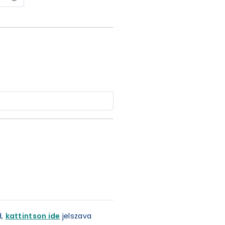
d,
kattintson ide
jelszava