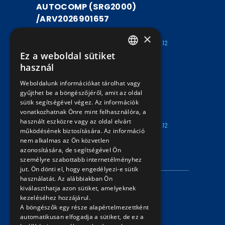
AUTOCOMP (SRG2000)
/ARV2026901657
ARV2026901657
×
Kezdete: 2026.07.30
Vége: 2026.08.12
Ez a weboldal sütiket
15:00
15:00
HUNGARIAN
használ
UTASSZÁMLÁLÓ BERENDEZÉS
ENGLISH
Weboldalunk információkat tárolhat vagy
AUTOCOMP (SRG2000)
gyűjthet be a böngészőjéről, amit az oldal
/ARV2026901656
sütik segítségével végez. Az információk
vonatkozhatnak Önre mint felhasználóra, a
ARV2026901656
használt eszközre vagy az oldal elvárt
Kezdete: 2026.07.30
Vége: 2026.08.12
működésének biztosítására. Az információ
15:00
15:00
nem alkalmas az Ön közvetlen
azonosítására, de segítségével Ön
INFORMÁCIÓK
személyre szabottabb internetélményhez
jut. Ön dönti el, hogy engedélyezi-e sütik
használatát. Az alábbiakban Ön
Adatvédelmi nyilatkozat
kiválaszthatja azon sütiket, amelyeknek
kezeléséhez hozzájárul.
Árverési információk
A böngészők egy része alapértelmezettként
automatikusan elfogadja a sütiket, de ez a
ELÉRHETŐSÉG