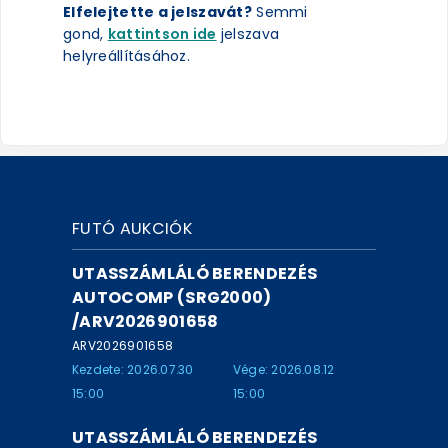
Elfelejtette a jelszavát?
Semmi
gond,
kattintson ide
jelszava
helyreállításához.
FUTÓ AUKCIÓK
UTASSZÁMLÁLÓ BERENDEZÉS
AUTOCOMP (SRG2000)
/ARV2026901658
ARV2026901658
Kezdete: 2026.07.30
Vége: 2026.08.12
15:00
15:00
UTASSZÁMLÁLÓ BERENDEZÉS