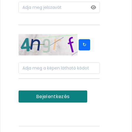
↻
Bejelentkezés