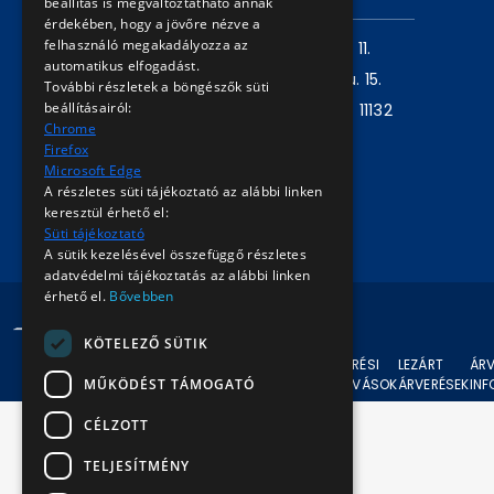
beállítás is megváltoztatható annak
érdekében, hogy a jövőre nézve a
felhasználó megakadályozza az
Levelezési cím:
1980 Budapest, Pf. 11.
automatikus elfogadást.
Székhely:
1072 Budapest, Akácfa u. 15.
További részletek a böngészők süti
beállításairól:
Központ telefon:
+36 1 461 6500 / 11132
Chrome
mellék
Firefox
Microsoft Edge
A részletes süti tájékoztató az alábbi linken
Írjon nekünk!
keresztül érhető el:
Süti tájékoztató
A sütik kezelésével összefüggő részletes
adatvédelmi tájékoztatás az alábbi linken
érhető el.
Bővebben
© 2024 BKV Minden jog fenntartva.
KÖTELEZŐ SÜTIK
AKTUÁLIS
ÁRVERÉSI
LEZÁRT
ÁRV
MŰKÖDÉST TÁMOGATÓ
ÁRVERÉSEK
FELHÍVÁSOK
ÁRVERÉSEK
IN
CÉLZOTT
TELJESÍTMÉNY