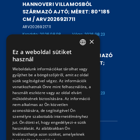
HANNOVERI VILLAMOSBÓL
SZÁRMAZÓ AJTÓ; MÉRET: 80*185
CM / ARV2026921711
ARV2026921711
Kezdete: 2026.08.08
Vége: 2026.08.23
×
16:00
20:30
Ez a weboldal sütiket
HUNGARIAN
KOCSISZÍN UDVARRÓL SZÁRMAZÓ
használ
BÚRA NÉLKÜLI ALU LÁMPATEST;
ENGLISH
Weboldalunk információkat tárolhat vagy
MÉRET: 70*30*20 CM /
gyűjthet be a böngészőjéről, amit az oldal
ARV2026921710
sütik segítségével végez. Az információk
ARV2026921710
vonatkozhatnak Önre mint felhasználóra, a
használt eszközre vagy az oldal elvárt
Kezdete: 2026.08.08
Vége: 2026.08.23
működésének biztosítására. Az információ
16:00
20:25
nem alkalmas az Ön közvetlen
azonosítására, de segítségével Ön
INFORMÁCIÓK
személyre szabottabb internetélményhez
jut. Ön dönti el, hogy engedélyezi-e sütik
használatát. Az alábbiakban Ön
Adatvédelmi nyilatkozat
kiválaszthatja azon sütiket, amelyeknek