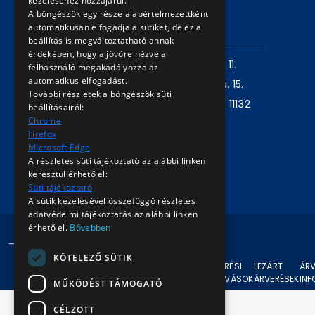
kezeléséhez hozzájárul.
Árverési információk
A böngészők egy része alapértelmezettként
automatikusan elfogadja a sütiket, de ez a
ELÉRHETŐSÉG
beállítás is megváltoztatható annak
érdekében, hogy a jövőre nézve a
Levelezési cím:
1980 Budapest, Pf. 11.
felhasználó megakadályozza az
automatikus elfogadást.
Székhely:
1072 Budapest, Akácfa u. 15.
További részletek a böngészők süti
Központ telefon:
+36 1 461 6500 / 11132
beállításairól:
Chrome
mellék
Firefox
Microsoft Edge
Írjon nekünk!
A részletes süti tájékoztató az alábbi linken
keresztül érhető el:
Süti tájékoztató
A sütik kezelésével összefüggő részletes
adatvédelmi tájékoztatás az alábbi linken
érhető el.
Bővebben
© 2024 BKV Minden jog fenntartva.
KÖTELEZŐ SÜTIK
AKTUÁLIS
ÁRVERÉSI
LEZÁRT
ÁRV
ÁRVERÉSEK
FELHÍVÁSOK
ÁRVERÉSEK
IN
MŰKÖDÉST TÁMOGATÓ
CÉLZOTT