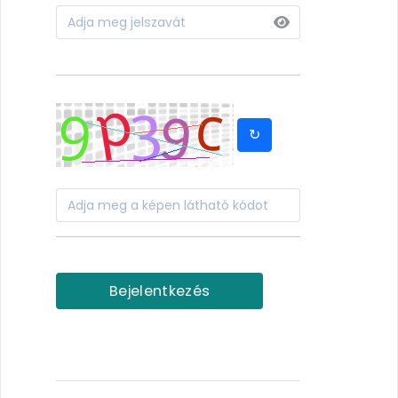
↻
Bejelentkezés