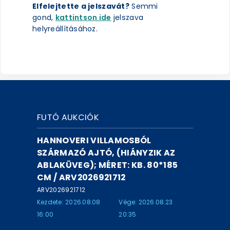
Elfelejtette a jelszavát?
Semmi
gond,
kattintson ide
jelszava
helyreállításához.
FUTÓ AUKCIÓK
HANNOVERI VILLAMOSBÓL
SZÁRMAZÓ AJTÓ, (HIÁNYZIK AZ
ABLAKÜVEG); MÉRET: KB. 80*185
CM / ARV2026921712
ARV2026921712
Kezdete: 2026.08.08
Vége: 2026.08.23
16:00
20:35