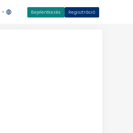
Bejelentkezés
Regisztráció
K