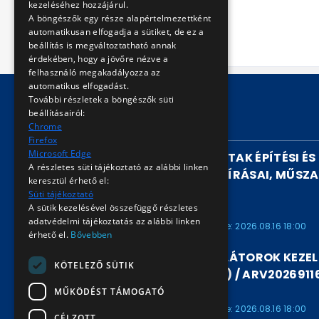
helyreállításához.
kezeléséhez hozzájárul.
A böngészők egy része alapértelmezettként
automatikusan elfogadja a sütiket, de ez a
beállítás is megváltoztatható annak
érdekében, hogy a jövőre nézve a
felhasználó megakadályozza az
automatikus elfogadást.
További részletek a böngészők süti
beállításairól:
FUTÓ AUKCIÓK
Chrome
Firefox
Microsoft Edge
ELŐVÁROSI GYORSVASUTAK ÉPÍTÉSI ÉS
A részletes süti tájékoztató az alábbi linken
PÁLYAFENNTARTÁSI ELŐÍRÁSAI, MŰSZA
keresztül érhető el:
(1978) / ARV2026911680
Süti tájékoztató
A sütik kezelésével összefüggő részletes
ARV2026911680
adatvédelmi tájékoztatás az alábbi linken
Kezdete: 2026.08.07 16:00
Vége: 2026.08.16 18:00
érhető el.
Bővebben
LÉDER JÓZSEF: AKKUMULÁTOROK KEZEL
KÖTELEZŐ SÜTIK
KARBANTARTÁSA (1968) / ARV2026911
MŰKÖDÉST TÁMOGATÓ
ARV2026911679
Kezdete: 2026.08.07 16:00
Vége: 2026.08.16 18:00
CÉLZOTT