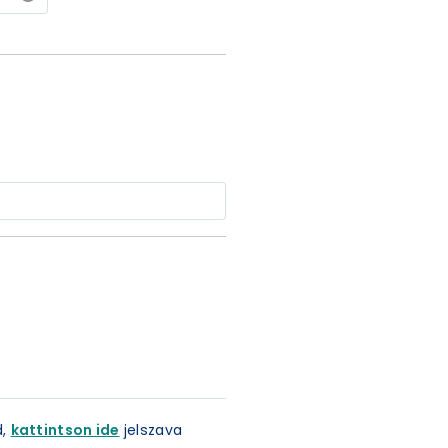
d,
kattintson ide
jelszava