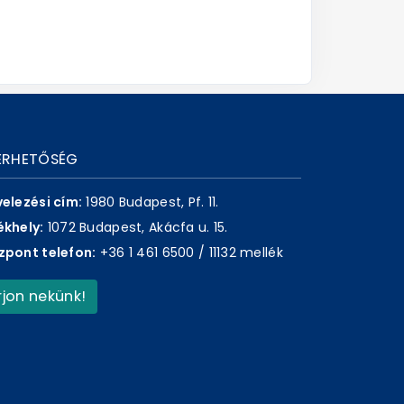
ÉRHETŐSÉG
velezési cím:
1980 Budapest, Pf. 11.
ékhely:
1072 Budapest, Akácfa u. 15.
zpont telefon:
+36 1 461 6500 / 11132 mellék
Írjon nekünk!