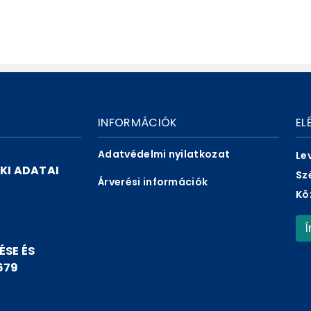
INFORMÁCIÓK
EL
Adatvédelmi nyilatkozat
Le
KI ADATAI
Sz
Árverési információk
Kö
ÉSE ÉS
679