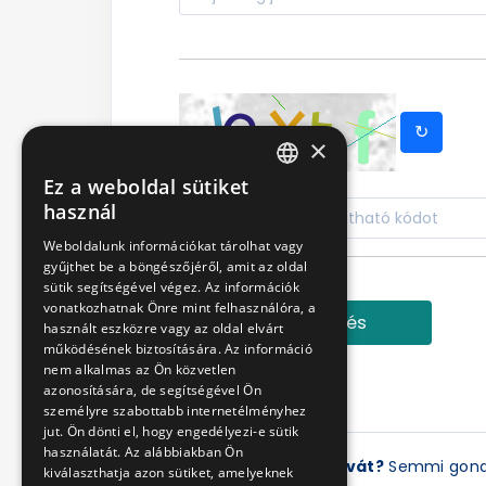
↻
×
Ez a weboldal sütiket
HUNGARIAN
használ
ENGLISH
Weboldalunk információkat tárolhat vagy
gyűjthet be a böngészőjéről, amit az oldal
sütik segítségével végez. Az információk
vonatkozhatnak Önre mint felhasználóra, a
Bejelentkezés
használt eszközre vagy az oldal elvárt
működésének biztosítására. Az információ
nem alkalmas az Ön közvetlen
azonosítására, de segítségével Ön
személyre szabottabb internetélményhez
jut. Ön dönti el, hogy engedélyezi-e sütik
használatát. Az alábbiakban Ön
Elfelejtette a jelszavát?
Semmi gon
kiválaszthatja azon sütiket, amelyeknek