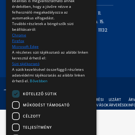
beállítás is megváltoztatható annak
érdekében, hogy a jövőre nézve a
felhasználó megakadályozza az
Levelezési cím:
1980 Budapest, Pf. 11.
automatikus elfogadást.
Székhely:
1072 Budapest, Akácfa u. 15.
További részletek a böngészők süti
beállításairól:
Központ telefon:
+36 1 461 6500 / 11132
Chrome
mellék
Firefox
Microsoft Edge
A részletes süti tájékoztató az alábbi linken
Írjon nekünk!
keresztül érhető el:
Süti tájékoztató
A sütik kezelésével összefüggő részletes
adatvédelmi tájékoztatás az alábbi linken
érhető el.
Bővebben
© 2024 BKV Minden jog fenntartva.
KÖTELEZŐ SÜTIK
AKTUÁLIS
ÁRVERÉSI
LEZÁRT
ÁRV
MŰKÖDÉST TÁMOGATÓ
ÁRVERÉSEK
FELHÍVÁSOK
ÁRVERÉSEK
IN
CÉLZOTT
TELJESÍTMÉNY