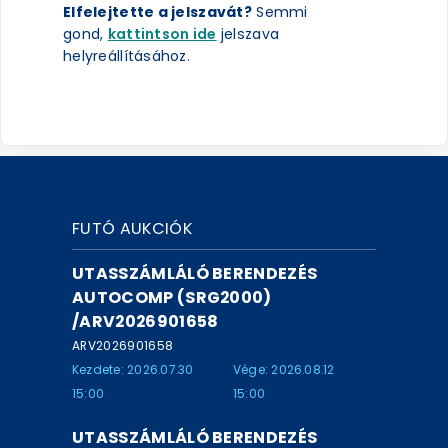
Elfelejtette a jelszavát?
Semmi
gond,
kattintson ide
jelszava
helyreállításához.
FUTÓ AUKCIÓK
UTASSZÁMLÁLÓ BERENDEZÉS
AUTOCOMP (SRG2000)
/ARV2026901658
ARV2026901658
Kezdete: 2026.07.30
Vége: 2026.08.12
15:00
15:00
UTASSZÁMLÁLÓ BERENDEZÉS