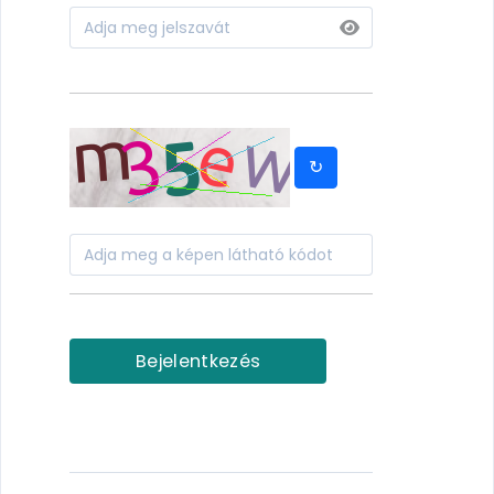
↻
Bejelentkezés