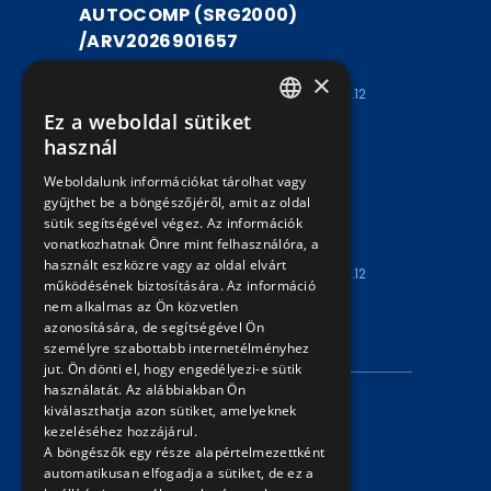
AUTOCOMP (SRG2000)
/ARV2026901657
ARV2026901657
×
Kezdete: 2026.07.30
Vége: 2026.08.12
Ez a weboldal sütiket
15:00
15:00
HUNGARIAN
használ
UTASSZÁMLÁLÓ BERENDEZÉS
ENGLISH
Weboldalunk információkat tárolhat vagy
AUTOCOMP (SRG2000)
gyűjthet be a böngészőjéről, amit az oldal
/ARV2026901656
sütik segítségével végez. Az információk
vonatkozhatnak Önre mint felhasználóra, a
ARV2026901656
használt eszközre vagy az oldal elvárt
Kezdete: 2026.07.30
Vége: 2026.08.12
működésének biztosítására. Az információ
15:00
15:00
nem alkalmas az Ön közvetlen
azonosítására, de segítségével Ön
INFORMÁCIÓK
személyre szabottabb internetélményhez
jut. Ön dönti el, hogy engedélyezi-e sütik
használatát. Az alábbiakban Ön
Adatvédelmi nyilatkozat
kiválaszthatja azon sütiket, amelyeknek
kezeléséhez hozzájárul.
Árverési információk
A böngészők egy része alapértelmezettként
automatikusan elfogadja a sütiket, de ez a
ELÉRHETŐSÉG