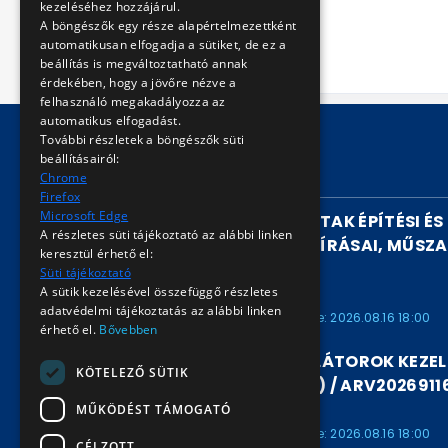
helyreállításához.
kezeléséhez hozzájárul.
A böngészők egy része alapértelmezettként
automatikusan elfogadja a sütiket, de ez a
beállítás is megváltoztatható annak
érdekében, hogy a jövőre nézve a
felhasználó megakadályozza az
automatikus elfogadást.
További részletek a böngészők süti
beállításairól:
FUTÓ AUKCIÓK
Chrome
Firefox
Microsoft Edge
ELŐVÁROSI GYORSVASUTAK ÉPÍTÉSI ÉS
A részletes süti tájékoztató az alábbi linken
PÁLYAFENNTARTÁSI ELŐÍRÁSAI, MŰSZA
keresztül érhető el:
(1978) / ARV2026911680
Süti tájékoztató
A sütik kezelésével összefüggő részletes
ARV2026911680
adatvédelmi tájékoztatás az alábbi linken
Kezdete: 2026.08.07 16:00
Vége: 2026.08.16 18:00
érhető el.
Bővebben
LÉDER JÓZSEF: AKKUMULÁTOROK KEZEL
KÖTELEZŐ SÜTIK
KARBANTARTÁSA (1968) / ARV2026911
MŰKÖDÉST TÁMOGATÓ
ARV2026911679
Kezdete: 2026.08.07 16:00
Vége: 2026.08.16 18:00
CÉLZOTT