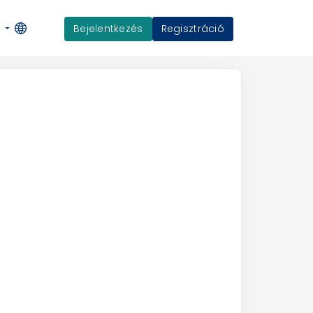
Bejelentkezés
Regisztráció
K