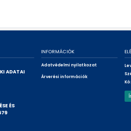
INFORMÁCIÓK
EL
Adatvédelmi nyilatkozat
Le
KI ADATAI
Sz
Árverési információk
Kö
ÉSE ÉS
679