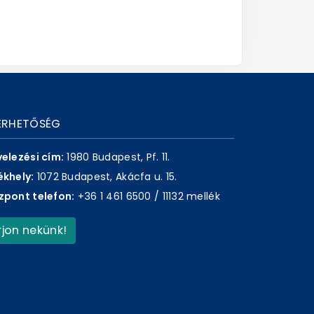
ÉRHETŐSÉG
velezési cím:
1980 Budapest, Pf. 11.
ékhely:
1072 Budapest, Akácfa u. 15.
zpont telefon:
+36 1 461 6500 / 11132 mellék
Írjon nekünk!