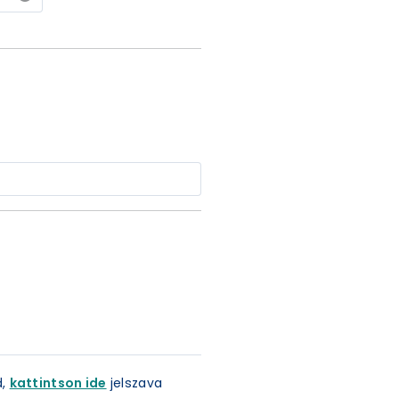
d,
kattintson ide
jelszava