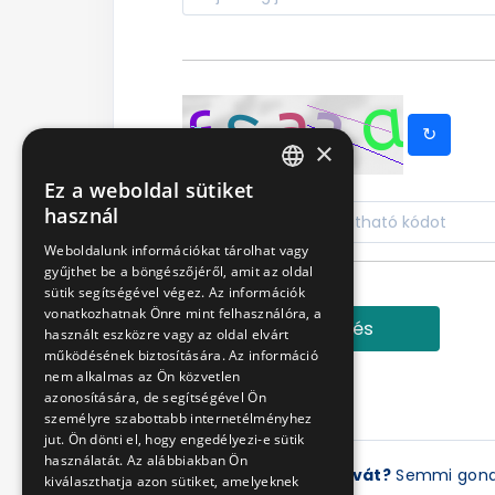
↻
×
Ez a weboldal sütiket
HUNGARIAN
használ
ENGLISH
Weboldalunk információkat tárolhat vagy
gyűjthet be a böngészőjéről, amit az oldal
sütik segítségével végez. Az információk
vonatkozhatnak Önre mint felhasználóra, a
Bejelentkezés
használt eszközre vagy az oldal elvárt
működésének biztosítására. Az információ
nem alkalmas az Ön közvetlen
azonosítására, de segítségével Ön
személyre szabottabb internetélményhez
jut. Ön dönti el, hogy engedélyezi-e sütik
használatát. Az alábbiakban Ön
Elfelejtette a jelszavát?
Semmi gon
kiválaszthatja azon sütiket, amelyeknek