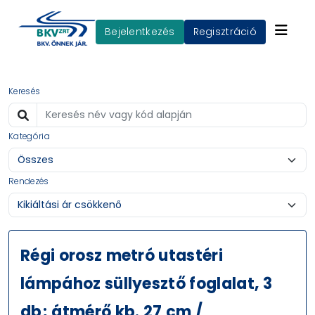
Bejelentkezés
Regisztráció
Keresés
Kategória
Rendezés
Régi orosz metró utastéri
lámpához süllyesztő foglalat, 3
db; átmérő kb. 27 cm /