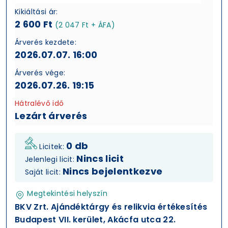
Kikiáltási ár:
2 600 Ft
(2 047 Ft + ÁFA)
Árverés kezdete:
2026.07.07. 16:00
Árverés vége:
2026.07.26. 19:15
Hátralévő idő
Lezárt árverés
0 db
Licitek:
Nincs licit
Jelenlegi licit:
Nincs bejelentkezve
Saját licit:
Megtekintési helyszín
BKV Zrt. Ajándéktárgy és relikvia értékesítés
Budapest VII. kerület, Akácfa utca 22.