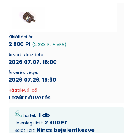
Kikiáltási ár:
2 900 Ft
(2 283 Ft + ÁFA)
Árverés kezdete:
2026.07.07. 16:00
Árverés vége:
2026.07.26. 19:30
Hátralévő idő
Lezárt árverés
1 db
Licitek:
2 900 Ft
Jelenlegi licit:
Nincs bejelentkezve
Saját licit: