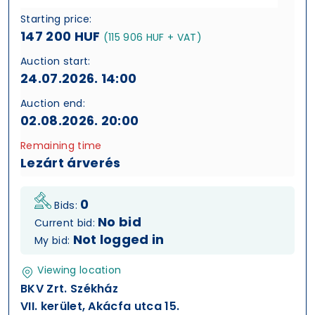
Starting price:
147 200 HUF
(115 906 HUF + VAT)
Auction start:
24.07.2026. 14:00
Auction end:
02.08.2026. 20:00
Remaining time
Lezárt árverés
0
Bids:
No bid
Current bid:
Not logged in
My bid:
Viewing location
BKV Zrt. Székház
VII. kerület, Akácfa utca 15.