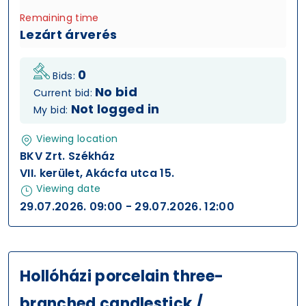
Remaining time
Lezárt árverés
0
Bids:
No bid
Current bid:
Not logged in
My bid:
Viewing location
BKV Zrt. Székház
VII. kerület, Akácfa utca 15.
Viewing date
29.07.2026. 09:00 - 29.07.2026. 12:00
Hollóházi porcelain three-
branched candlestick /