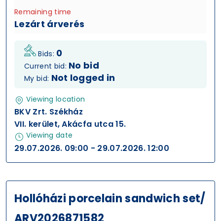
Remaining time
Lezárt árverés
0
Bids:
No bid
Current bid:
Not logged in
My bid:
Viewing location
BKV Zrt. Székház
VII. kerület, Akácfa utca 15.
Viewing date
29.07.2026. 09:00 - 29.07.2026. 12:00
Hollóházi porcelain sandwich set/
ARV2026871582