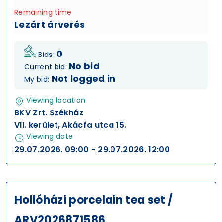
Remaining time
Lezárt árverés
0
Bids:
No bid
Current bid:
Not logged in
My bid:
Viewing location
BKV Zrt. Székház
VII. kerület, Akácfa utca 15.
Viewing date
29.07.2026. 09:00 - 29.07.2026. 12:00
Hollóházi porcelain tea set /
ARV2026871586