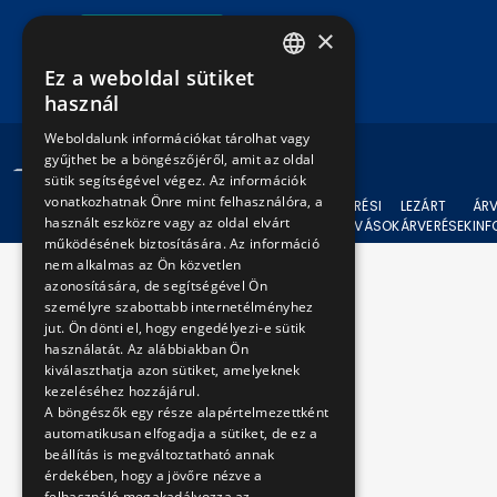
Írjon nekünk!
×
Ez a weboldal sütiket
HUNGARIAN
használ
ENGLISH
Weboldalunk információkat tárolhat vagy
gyűjthet be a böngészőjéről, amit az oldal
© 2024 BKV Minden jog fenntartva.
sütik segítségével végez. Az információk
vonatkozhatnak Önre mint felhasználóra, a
AKTUÁLIS
ÁRVERÉSI
LEZÁRT
ÁRV
használt eszközre vagy az oldal elvárt
ÁRVERÉSEK
FELHÍVÁSOK
ÁRVERÉSEK
IN
működésének biztosítására. Az információ
nem alkalmas az Ön közvetlen
azonosítására, de segítségével Ön
személyre szabottabb internetélményhez
jut. Ön dönti el, hogy engedélyezi-e sütik
használatát. Az alábbiakban Ön
kiválaszthatja azon sütiket, amelyeknek
kezeléséhez hozzájárul.
A böngészők egy része alapértelmezettként
automatikusan elfogadja a sütiket, de ez a
beállítás is megváltoztatható annak
érdekében, hogy a jövőre nézve a
felhasználó megakadályozza az