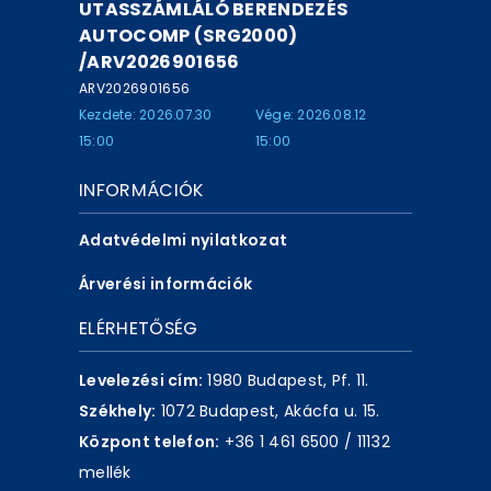
UTASSZÁMLÁLÓ BERENDEZÉS
AUTOCOMP (SRG2000)
/ARV2026901656
ARV2026901656
Kezdete: 2026.07.30
Vége: 2026.08.12
15:00
15:00
INFORMÁCIÓK
Adatvédelmi nyilatkozat
Árverési információk
ELÉRHETŐSÉG
Levelezési cím:
1980 Budapest, Pf. 11.
Székhely:
1072 Budapest, Akácfa u. 15.
Központ telefon:
+36 1 461 6500 / 11132
mellék