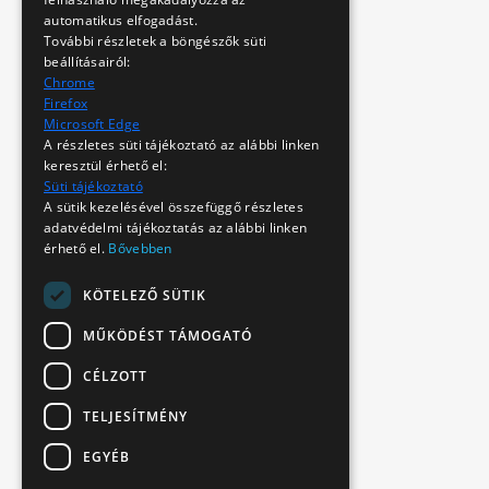
automatikus elfogadást.
További részletek a böngészők süti
beállításairól:
Chrome
Firefox
Microsoft Edge
A részletes süti tájékoztató az alábbi linken
keresztül érhető el:
Süti tájékoztató
A sütik kezelésével összefüggő részletes
adatvédelmi tájékoztatás az alábbi linken
érhető el.
Bővebben
KÖTELEZŐ SÜTIK
MŰKÖDÉST TÁMOGATÓ
CÉLZOTT
TELJESÍTMÉNY
EGYÉB