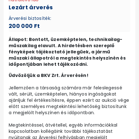
Lezárt árverés
Árverési biztosíték:
200 000 Ft
Állapot: Bontott, üzemképtelen, technikailag-
műszakilag elavult. A hirdetésben szereplő
fényképek tájékoztató jellegűek, a jármű
műszaki állapotról a megtekintés helyszínén és
időpontjában lehet tájékozódni.
Üdvözöljük a BKV Zrt. Árverésén!
Jellemzően a társaság számára már feleslegessé
vált, sérült, üzemképtelen, hiányos ingóságokat
ajánljuk fel értékesítésre, éppen ezért az aukció vége
előtt személyes megtekintési lehetőség biztosítunk
a megjelölt helyszínen és időpontban.
Megtekintéssel, átvétellel, egyéb információkkal
kapcsolatban kollégáink további tájékoztatást
nyújtanak az Árverési felhívásban megjelölt