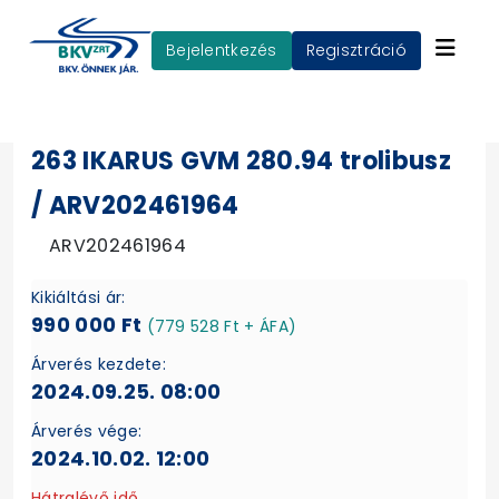
Bejelentkezés
Regisztráció
263 IKARUS GVM 280.94 trolibusz
/ ARV202461964
ARV202461964
Kikiáltási ár:
990 000 Ft
(779 528 Ft + ÁFA)
Árverés kezdete:
2024.09.25. 08:00
Árverés vége:
2024.10.02. 12:00
Hátralévő idő