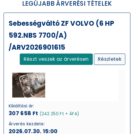
LEGÚJABB ÁRVERÉSI TÉTELEK
Sebességváltó ZF VOLVO (6 HP
592.NBS 7700/A)
/ARV2026901615
Részt veszek az árverésen
Részletek
Kikiáltási ár:
307 658 Ft
(242 250 Ft + ÁFA)
Árverés kezdete:
2026.07.30. 15:00