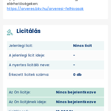
elérhetőségeken:
https://arveres.bkv.hu/arveresi-felhivasok
Licitálás
Jelenlegi licit:
Nincs licit
A jelenlegi licit ideje:
-
A nyertes licitáló neve:
-
Érkezett licitek száma:
0 db
Az Ön licitje:
Nincs bejelentkezve
Az Ön licitjének ideje:
Nincs bejelentkezve