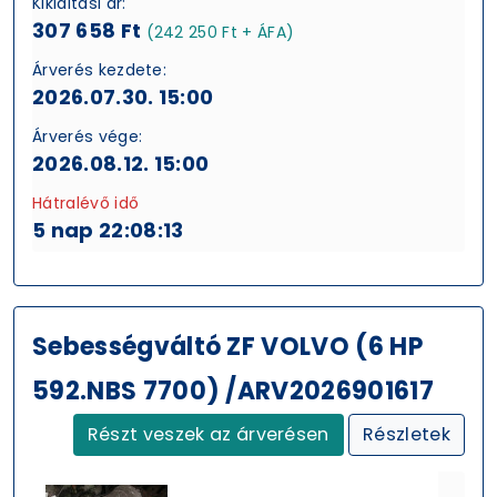
Kikiáltási ár:
307 658 Ft
(242 250 Ft + ÁFA)
Árverés kezdete:
2026.07.30. 15:00
Árverés vége:
2026.08.12. 15:00
Hátralévő idő
5 nap 22:08:13
Sebességváltó ZF VOLVO (6 HP
592.NBS 7700) /ARV2026901617
Részt veszek az árverésen
Részletek