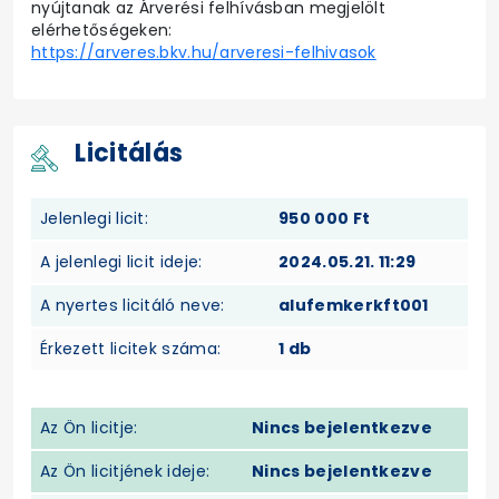
nyújtanak az Árverési felhívásban megjelölt
elérhetőségeken:
https://arveres.bkv.hu/arveresi-felhivasok
Licitálás
Jelenlegi licit:
950 000 Ft
A jelenlegi licit ideje:
2024.05.21. 11:29
A nyertes licitáló neve:
alufemkerkft001
Érkezett licitek száma:
1 db
Az Ön licitje:
Nincs bejelentkezve
Az Ön licitjének ideje:
Nincs bejelentkezve