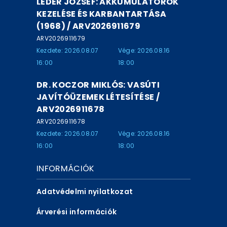
LÉDER JÓZSEF: AKKUMULÁTOROK
KEZELÉSE ÉS KARBANTARTÁSA
(1968) / ARV2026911679
ARV2026911679
Kezdete: 2026.08.07
Vége: 2026.08.16
16:00
18:00
DR. KOCZOR MIKLÓS: VASÚTI
JAVÍTÓÜZEMEK LÉTESÍTÉSE /
ARV2026911678
ARV2026911678
Kezdete: 2026.08.07
Vége: 2026.08.16
16:00
18:00
INFORMÁCIÓK
Adatvédelmi nyilatkozat
Árverési információk