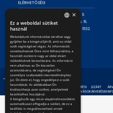
ELÉRHETŐSÉG
×
Levelezési cím:
1980 Budapest, Pf. 11.
Székhely:
1072 Budapest, Akácfa u. 15.
Ez a weboldal sütiket
HUNGARIAN
használ
Központ telefon:
+36 1 461 6500 / 11132
ENGLISH
mellék
Weboldalunk információkat tárolhat vagy
gyűjthet be a böngészőjéről, amit az oldal
sütik segítségével végez. Az információk
Írjon nekünk!
vonatkozhatnak Önre mint felhasználóra, a
használt eszközre vagy az oldal elvárt
működésének biztosítására. Az információ
nem alkalmas az Ön közvetlen
azonosítására, de segítségével Ön
személyre szabottabb internetélményhez
© 2024 BKV Minden jog fenntartva.
jut. Ön dönti el, hogy engedélyezi-e sütik
használatát. Az alábbiakban Ön
AKTUÁLIS
ÁRVERÉSI
LEZÁRT
ÁRV
kiválaszthatja azon sütiket, amelyeknek
ÁRVERÉSEK
FELHÍVÁSOK
ÁRVERÉSEK
IN
kezeléséhez hozzájárul.
A böngészők egy része alapértelmezettként
automatikusan elfogadja a sütiket, de ez a
beállítás is megváltoztatható annak