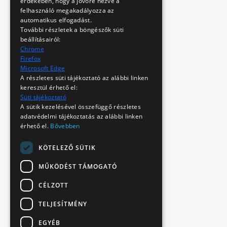
érdekében, hogy a jövőre nézve a
felhasználó megakadályozza az
automatikus elfogadást.
További részletek a böngészők süti
beállításairól:
Chrome
Firefox
Microsoft Edge
A részletes süti tájékoztató az alábbi linken
keresztül érhető el:
Süti tájékoztató
A sütik kezelésével összefüggő részletes
adatvédelmi tájékoztatás az alábbi linken
érhető el.
Bővebben
KÖTELEZŐ SÜTIK
MŰKÖDÉST TÁMOGATÓ
CÉLZOTT
TELJESÍTMÉNY
EGYÉB