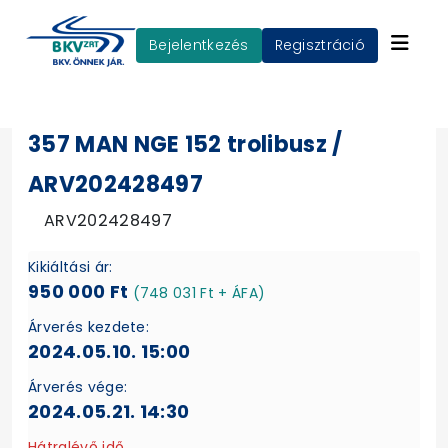
Bejelentkezés
Regisztráció
357 MAN NGE 152 trolibusz /
ARV202428497
ARV202428497
Kikiáltási ár:
950 000 Ft
(748 031 Ft + ÁFA)
Árverés kezdete:
2024.05.10. 15:00
Árverés vége:
2024.05.21. 14:30
Hátralévő idő