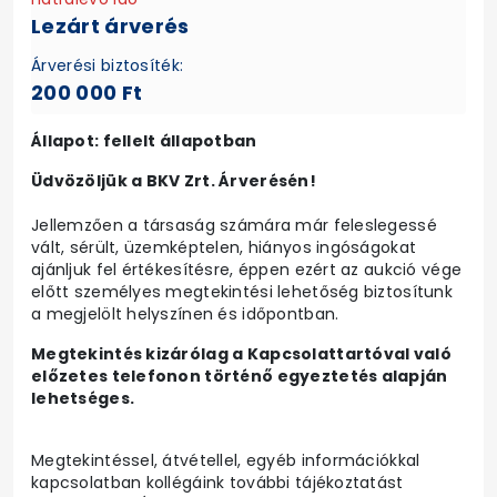
Lezárt árverés
Árverési biztosíték:
200 000 Ft
Állapot: fellelt állapotban
Üdvözöljük a BKV Zrt. Árverésén!
Jellemzően a társaság számára már feleslegessé
vált, sérült, üzemképtelen, hiányos ingóságokat
ajánljuk fel értékesítésre, éppen ezért az aukció vége
előtt személyes megtekintési lehetőség biztosítunk
a megjelölt helyszínen és időpontban.
Megtekintés kizárólag a Kapcsolattartóval való
előzetes telefonon történő egyeztetés alapján
lehetséges.
Megtekintéssel, átvétellel, egyéb információkkal
kapcsolatban kollégáink további tájékoztatást