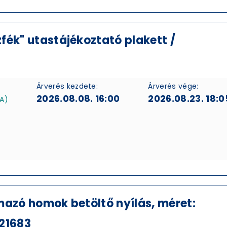
fék" utastájékoztató plakett /
Árverés kezdete:
Árverés vége:
2026.08.08. 16:00
2026.08.23. 18:0
FA)
mazó homok betöltő nyílás, méret:
21683