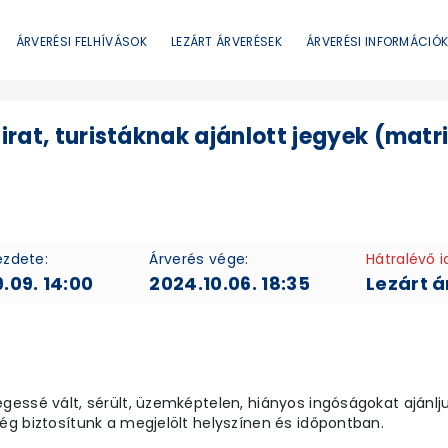
ÁRVERÉSI FELHÍVÁSOK
LEZÁRT ÁRVERÉSEK
ÁRVERÉSI INFORMÁCIÓ
irat, turistáknak ajánlott jegyek (matr
ezdete:
Árverés vége:
Hátralévő i
.09. 14:00
2024.10.06. 18:35
Lezárt á
essé vált, sérült, üzemképtelen, hiányos ingóságokat ajánljuk
g biztosítunk a megjelölt helyszínen és időpontban.