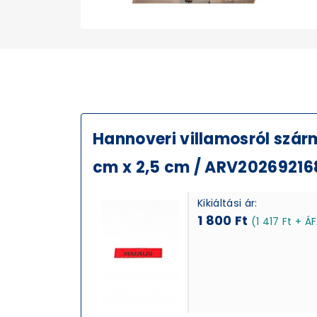
Hannoveri villamosról szárma
cm x 2,5 cm / ARV20269216
Kikiáltási ár:
1 800 Ft
(1 417 Ft + Á