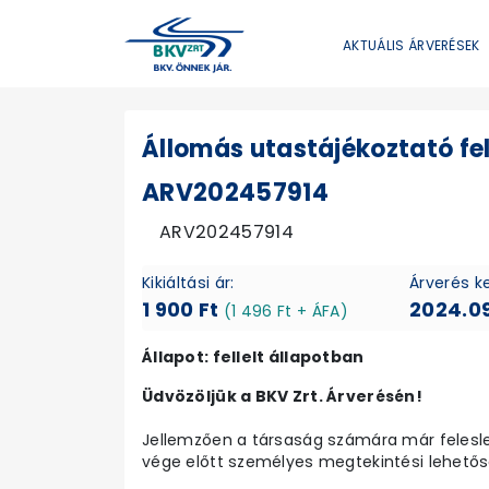
AKTUÁLIS ÁRVERÉSEK
Állomás utastájékoztató fel
ARV202457914
ARV202457914
Kikiáltási ár:
Árverés k
1 900 Ft
2024.09
(1 496 Ft + ÁFA)
Állapot: fellelt állapotban
Üdvözöljük a BKV Zrt. Árverésén!
Jellemzően a társaság számára már felesleg
vége előtt személyes megtekintési lehetősé