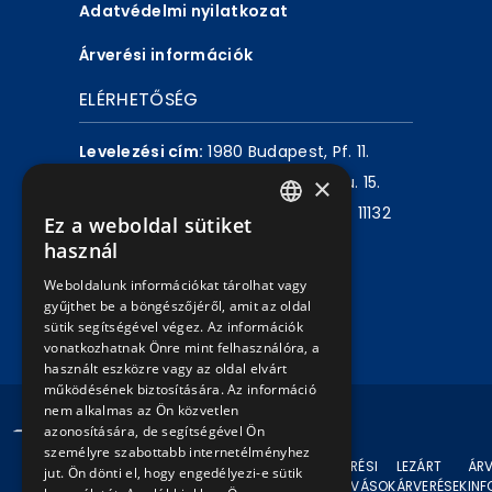
Adatvédelmi nyilatkozat
Árverési információk
ELÉRHETŐSÉG
Levelezési cím:
1980 Budapest, Pf. 11.
×
Székhely:
1072 Budapest, Akácfa u. 15.
Központ telefon:
+36 1 461 6500 / 11132
Ez a weboldal sütiket
HUNGARIAN
mellék
használ
ENGLISH
Weboldalunk információkat tárolhat vagy
Írjon nekünk!
gyűjthet be a böngészőjéről, amit az oldal
sütik segítségével végez. Az információk
vonatkozhatnak Önre mint felhasználóra, a
használt eszközre vagy az oldal elvárt
működésének biztosítására. Az információ
nem alkalmas az Ön közvetlen
© 2024 BKV Minden jog fenntartva.
azonosítására, de segítségével Ön
személyre szabottabb internetélményhez
AKTUÁLIS
ÁRVERÉSI
LEZÁRT
ÁRV
jut. Ön dönti el, hogy engedélyezi-e sütik
ÁRVERÉSEK
FELHÍVÁSOK
ÁRVERÉSEK
IN