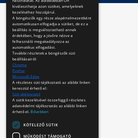
használatát. Az alábbiakban Ön
kiválaszthatja azon sütiket, amelyeknek
kezeléséhez hozzájárul.
A böngészők egy része alapértelmezettként
automatikusan elfogadja a sütiket, de ez a
beállítás is megváltoztatható annak
érdekében, hogy a jövőre nézve a
felhasználó megakadályozza az
automatikus elfogadást.
További részletek a böngészők süti
beállításairól:
Chrome
Firefox
Microsoft Edge
A részletes süti tájékoztató az alábbi linken
keresztül érhető el:
Süti tájékoztató
A sütik kezelésével összefüggő részletes
adatvédelmi tájékoztatás az alábbi linken
érhető el.
Bővebben
KÖTELEZŐ SÜTIK
MŰKÖDÉST TÁMOGATÓ