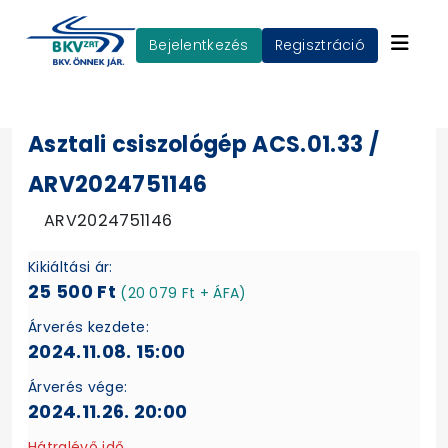
Bejelentkezés
Regisztráció
Asztali csiszológép ACS.01.33 /
ARV2024751146
ARV2024751146
Kikiáltási ár:
25 500 Ft
(20 079 Ft + ÁFA)
Árverés kezdete:
2024.11.08. 15:00
Árverés vége:
2024.11.26. 20:00
Hátralévő idő