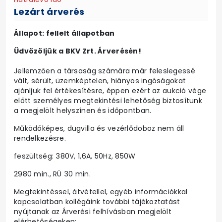
Lezárt árverés
Állapot: fellelt állapotban
Üdvözöljük a BKV Zrt. Árverésén!
Jellemzően a társaság számára már feleslegessé
vált, sérült, üzemképtelen, hiányos ingóságokat
ajánljuk fel értékesítésre, éppen ezért az aukció vége
előtt személyes megtekintési lehetőség biztosítunk
a megjelölt helyszínen és időpontban.
Működőképes, dugvilla és vezérlődoboz nem áll
rendelkezésre.
feszültség: 380V, 1,6A, 50Hz, 850W
2980 min., RÜ 30 min.
Megtekintéssel, átvétellel, egyéb információkkal
kapcsolatban kollégáink további tájékoztatást
nyújtanak az Árverési felhívásban megjelölt
elérhetőségeken: