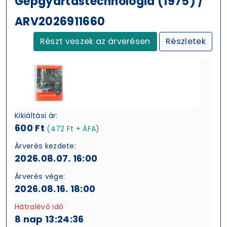
Gépgyártástechnológia (1975) /
ARV2026911660
Részt veszek az árverésen
Részletek
Kikiáltási ár:
600 Ft
(472 Ft + ÁFA)
Árverés kezdete:
2026.08.07. 16:00
Árverés vége:
2026.08.16. 18:00
Hátralévő idő
8 nap 13:24:35