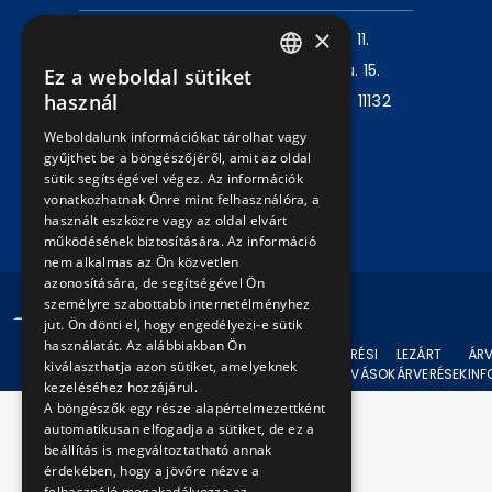
×
Levelezési cím:
1980 Budapest, Pf. 11.
Székhely:
1072 Budapest, Akácfa u. 15.
Ez a weboldal sütiket
HUNGARIAN
használ
Központ telefon:
+36 1 461 6500 / 11132
ENGLISH
mellék
Weboldalunk információkat tárolhat vagy
gyűjthet be a böngészőjéről, amit az oldal
sütik segítségével végez. Az információk
Írjon nekünk!
vonatkozhatnak Önre mint felhasználóra, a
használt eszközre vagy az oldal elvárt
működésének biztosítására. Az információ
nem alkalmas az Ön közvetlen
azonosítására, de segítségével Ön
személyre szabottabb internetélményhez
© 2024 BKV Minden jog fenntartva.
jut. Ön dönti el, hogy engedélyezi-e sütik
használatát. Az alábbiakban Ön
AKTUÁLIS
ÁRVERÉSI
LEZÁRT
ÁRV
kiválaszthatja azon sütiket, amelyeknek
ÁRVERÉSEK
FELHÍVÁSOK
ÁRVERÉSEK
IN
kezeléséhez hozzájárul.
A böngészők egy része alapértelmezettként
automatikusan elfogadja a sütiket, de ez a
beállítás is megváltoztatható annak
érdekében, hogy a jövőre nézve a
felhasználó megakadályozza az