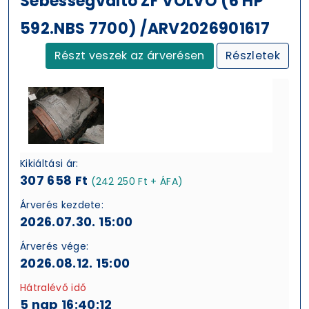
Sebességváltó ZF VOLVO (6 HP
592.NBS 7700) /ARV2026901617
Részt veszek az árverésen
Részletek
Kikiáltási ár:
307 658 Ft
(242 250 Ft + ÁFA)
Árverés kezdete:
2026.07.30. 15:00
Árverés vége:
2026.08.12. 15:00
Hátralévő idő
5 nap 16:40:11