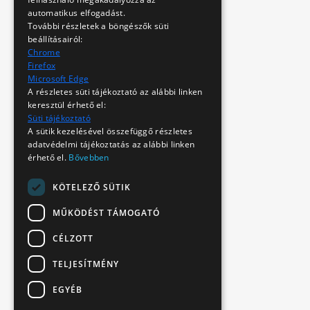
automatikus elfogadást.
További részletek a böngészők süti
beállításairól:
Chrome
Firefox
Microsoft Edge
A részletes süti tájékoztató az alábbi linken
keresztül érhető el:
Süti tájékoztató
A sütik kezelésével összefüggő részletes
adatvédelmi tájékoztatás az alábbi linken
érhető el.
Bővebben
KÖTELEZŐ SÜTIK
MŰKÖDÉST TÁMOGATÓ
CÉLZOTT
TELJESÍTMÉNY
EGYÉB