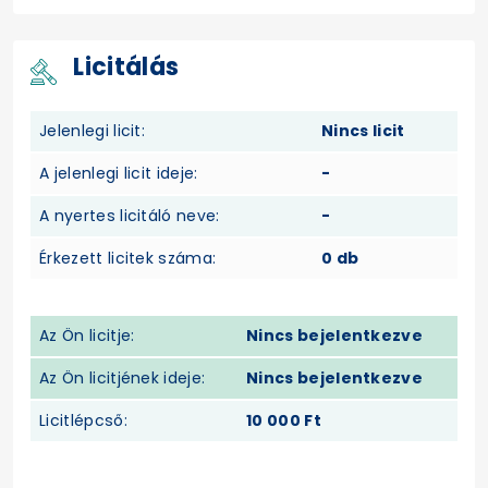
Licitálás
Jelenlegi licit:
Nincs licit
A jelenlegi licit ideje:
-
A nyertes licitáló neve:
-
Érkezett licitek száma:
0 db
Az Ön licitje:
Nincs bejelentkezve
Az Ön licitjének ideje:
Nincs bejelentkezve
Licitlépcső:
10 000 Ft