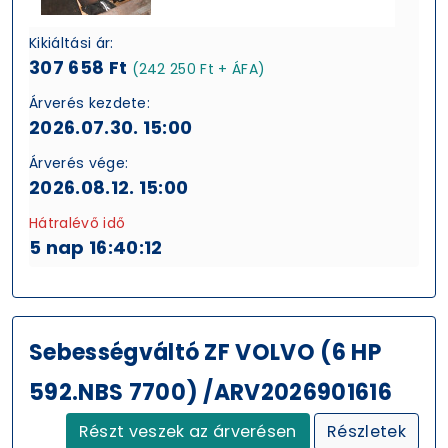
Kikiáltási ár:
307 658 Ft
(242 250 Ft + ÁFA)
Árverés kezdete:
2026.07.30. 15:00
Árverés vége:
2026.08.12. 15:00
Hátralévő idő
5 nap 16:40:11
Sebességváltó ZF VOLVO (6 HP
592.NBS 7700) /ARV2026901616
Részt veszek az árverésen
Részletek