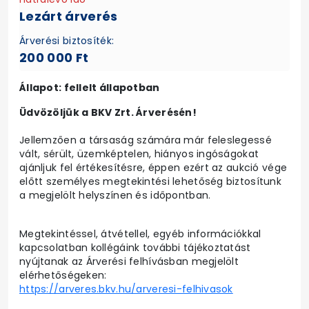
Lezárt árverés
Árverési biztosíték:
200 000 Ft
Állapot: fellelt állapotban
Üdvözöljük a BKV Zrt. Árverésén!
Jellemzően a társaság számára már feleslegessé
vált, sérült, üzemképtelen, hiányos ingóságokat
ajánljuk fel értékesítésre, éppen ezért az aukció vége
előtt személyes megtekintési lehetőség biztosítunk
a megjelölt helyszínen és időpontban.
Megtekintéssel, átvétellel, egyéb információkkal
kapcsolatban kollégáink további tájékoztatást
nyújtanak az Árverési felhívásban megjelölt
elérhetőségeken:
https://arveres.bkv.hu/arveresi-felhivasok