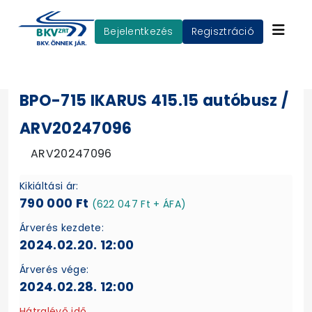
Bejelentkezés
Regisztráció
BPO-715 IKARUS 415.15 autóbusz /
ARV20247096
ARV20247096
Kikiáltási ár:
790 000 Ft
(622 047 Ft + ÁFA)
Árverés kezdete:
2024.02.20. 12:00
Árverés vége:
2024.02.28. 12:00
Hátralévő idő