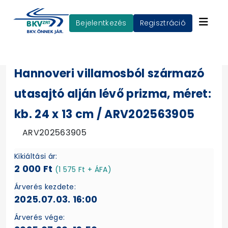
Bejelentkezés
Regisztráció
Hannoveri villamosból származó
utasajtó alján lévő prizma, méret:
kb. 24 x 13 cm / ARV202563905
ARV202563905
Kikiáltási ár:
2 000 Ft
(1 575 Ft + ÁFA)
Árverés kezdete:
2025.07.03. 16:00
Árverés vége: