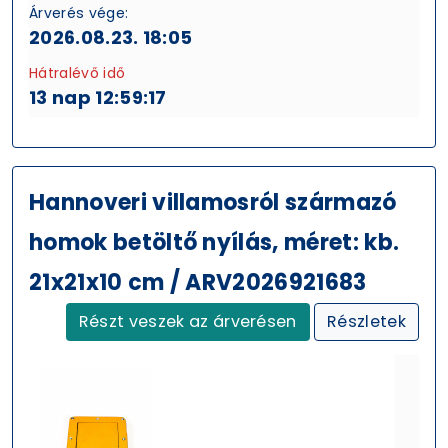
Árverés vége:
2026.08.23. 18:05
Hátralévő idő
13 nap 12:59:16
Hannoveri villamosról származó
homok betöltő nyílás, méret: kb.
21x21x10 cm / ARV2026921683
Részt veszek az árverésen
Részletek