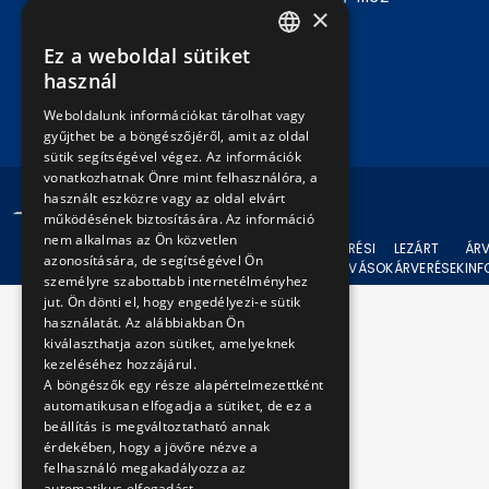
×
mellék
Ez a weboldal sütiket
HUNGARIAN
használ
Írjon nekünk!
ENGLISH
Weboldalunk információkat tárolhat vagy
gyűjthet be a böngészőjéről, amit az oldal
sütik segítségével végez. Az információk
vonatkozhatnak Önre mint felhasználóra, a
használt eszközre vagy az oldal elvárt
© 2024 BKV Minden jog fenntartva.
működésének biztosítására. Az információ
nem alkalmas az Ön közvetlen
AKTUÁLIS
ÁRVERÉSI
LEZÁRT
ÁRV
azonosítására, de segítségével Ön
ÁRVERÉSEK
FELHÍVÁSOK
ÁRVERÉSEK
IN
személyre szabottabb internetélményhez
jut. Ön dönti el, hogy engedélyezi-e sütik
használatát. Az alábbiakban Ön
kiválaszthatja azon sütiket, amelyeknek
kezeléséhez hozzájárul.
A böngészők egy része alapértelmezettként
automatikusan elfogadja a sütiket, de ez a
beállítás is megváltoztatható annak
érdekében, hogy a jövőre nézve a
felhasználó megakadályozza az
automatikus elfogadást.