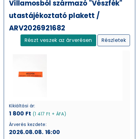
Villamosból származó "Vészfék"
utastájékoztató plakett /
ARV2026921682
Részt veszek az árverésen
Részletek
Kikiáltási ár:
1 800 Ft
(1 417 Ft + ÁFA)
Árverés kezdete:
2026.08.08. 16:00