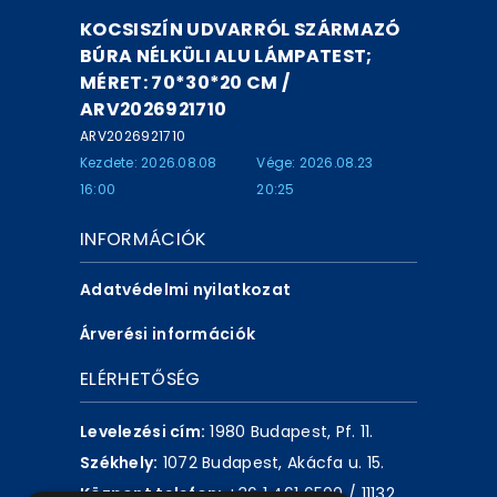
KOCSISZÍN UDVARRÓL SZÁRMAZÓ
BÚRA NÉLKÜLI ALU LÁMPATEST;
MÉRET: 70*30*20 CM /
ARV2026921710
ARV2026921710
Kezdete: 2026.08.08
Vége: 2026.08.23
16:00
20:25
INFORMÁCIÓK
Adatvédelmi nyilatkozat
Árverési információk
ELÉRHETŐSÉG
Levelezési cím:
1980 Budapest, Pf. 11.
Székhely:
1072 Budapest, Akácfa u. 15.
Központ telefon:
+36 1 461 6500 / 11132