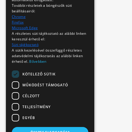
További részletek a böngészők süti
beállításairól:
Chrome
Firefox
Microsoft Edge
A részletes süti tájékoztató az alábbi linken
keresztül érhető el:
Süti tájékoztató
A sütik kezelésével összefüggő részletes
adatvédelmi tájékoztatás az alábbi linken
érhető el.
Bővebben
KÖTELEZŐ SÜTIK
MŰKÖDÉST TÁMOGATÓ
CÉLZOTT
TELJESÍTMÉNY
EGYÉB