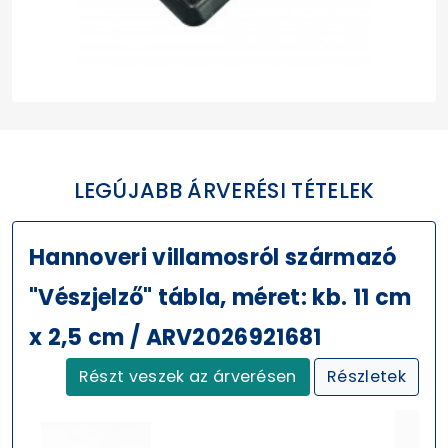
LEGÚJABB ÁRVERÉSI TÉTELEK
Hannoveri villamosról származó
"Vészjelző" tábla, méret: kb. 11 cm
x 2,5 cm / ARV2026921681
Részt veszek az árverésen
Részletek