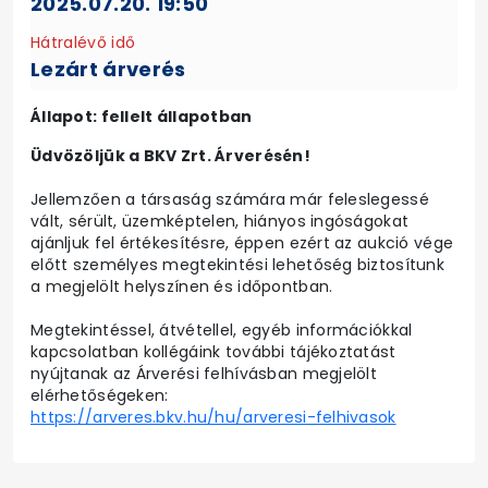
2025.07.20. 19:50
Hátralévő idő
Lezárt árverés
Állapot: fellelt állapotban
Üdvözöljük a BKV Zrt. Árverésén!
Jellemzően a társaság számára már feleslegessé
vált, sérült, üzemképtelen, hiányos ingóságokat
ajánljuk fel értékesítésre, éppen ezért az aukció vége
előtt személyes megtekintési lehetőség biztosítunk
a megjelölt helyszínen és időpontban.
Megtekintéssel, átvétellel, egyéb információkkal
kapcsolatban kollégáink további tájékoztatást
nyújtanak az Árverési felhívásban megjelölt
elérhetőségeken:
https://arveres.bkv.hu/hu/arveresi-felhivasok