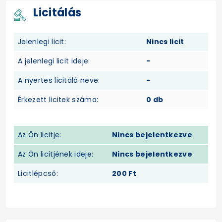
Licitálás
Jelenlegi licit:
Nincs licit
A jelenlegi licit ideje:
-
A nyertes licitáló neve:
-
Érkezett licitek száma:
0 db
Az Ön licitje:
Nincs bejelentkezve
Az Ön licitjének ideje:
Nincs bejelentkezve
Licitlépcső:
200 Ft