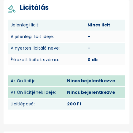
Licitálás
Jelenlegi licit:
Nincs licit
A jelenlegi licit ideje:
-
A nyertes licitáló neve:
-
Érkezett licitek száma:
0 db
Az Ön licitje:
Nincs bejelentkezve
Az Ön licitjének ideje:
Nincs bejelentkezve
Licitlépcső:
200 Ft