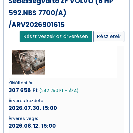
Sebességváltó ZF VOLVO (6 HP
592.NBS 7700/A)
/ARV2026901615
Részt veszek az árverésen
Részletek
Kikiáltási ár:
307 658 Ft
(242 250 Ft + ÁFA)
Árverés kezdete:
2026.07.30. 15:00
Árverés vége:
2026.08.12. 15:00