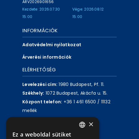
ARV2026901656
Kezdete: 2026.07.30
Vége: 2026.08.12
15:00
15:00
INFORMÁCIÓK
Adatvédelmi nyilatkozat
Árverési információk
ELÉRHETŐSÉG
Levelezési cím:
1980 Budapest, Pf. 11.
Székhely:
1072 Budapest, Akácfa u. 15.
Központ telefon:
+36 1 461 6500 / 11132
mellék
×
Írjon nekünk!
Ez a weboldal sütiket
HUNGARIAN