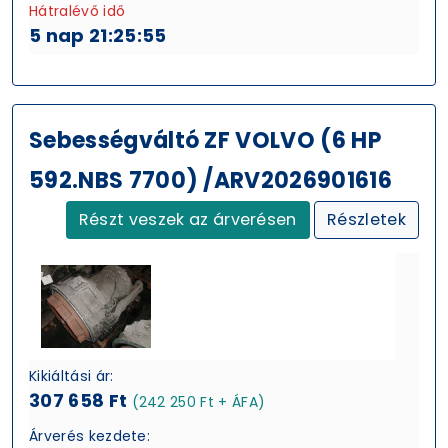
Hátralévő idő
5 nap 21:25:54
Sebességváltó ZF VOLVO (6 HP
592.NBS 7700) /ARV2026901616
Részt veszek az árverésen
Részletek
Kikiáltási ár:
307 658 Ft
(242 250 Ft + ÁFA)
Árverés kezdete: