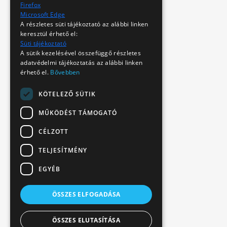
Firefox
Microsoft Edge
A részletes süti tájékoztató az alábbi linken
keresztül érhető el:
Süti tájékoztató
A sütik kezelésével összefüggő részletes
adatvédelmi tájékoztatás az alábbi linken
érhető el.
Bővebben
KÖTELEZŐ SÜTIK
MŰKÖDÉST TÁMOGATÓ
CÉLZOTT
TELJESÍTMÉNY
EGYÉB
ÖSSZES ELFOGADÁSA
ÖSSZES ELUTASÍTÁSA