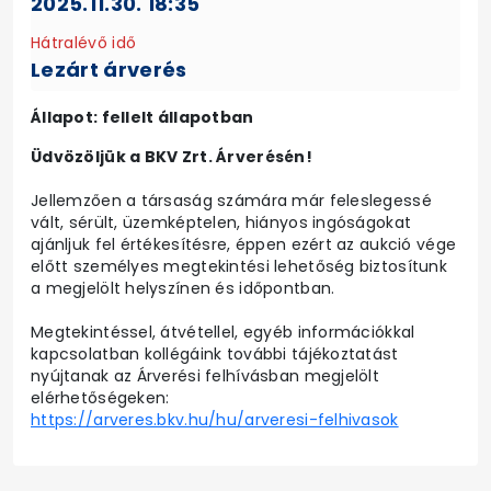
2025.11.30. 18:35
Hátralévő idő
Lezárt árverés
Állapot: fellelt állapotban
Üdvözöljük a BKV Zrt. Árverésén!
Jellemzően a társaság számára már feleslegessé
vált, sérült, üzemképtelen, hiányos ingóságokat
ajánljuk fel értékesítésre, éppen ezért az aukció vége
előtt személyes megtekintési lehetőség biztosítunk
a megjelölt helyszínen és időpontban.
Megtekintéssel, átvétellel, egyéb információkkal
kapcsolatban kollégáink további tájékoztatást
nyújtanak az Árverési felhívásban megjelölt
elérhetőségeken:
https://arveres.bkv.hu/hu/arveresi-felhivasok