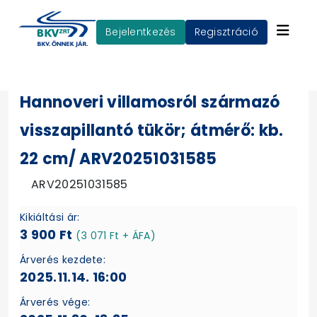
Bejelentkezés
Regisztráció
Hannoveri villamosról származó
visszapillantó tükör; átmérő: kb.
22 cm/ ARV20251031585
ARV20251031585
Kikiáltási ár:
3 900 Ft
(3 071 Ft + ÁFA)
Árverés kezdete:
2025.11.14. 16:00
Árverés vége: