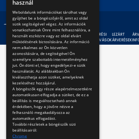
használ
ENGLISH
Weboldalunk információkat tárolhat vagy
gyűjthet be a böngészőjéről, amit az oldal
© 2024 BKV Minden jog fenntartva.
sütik segítségével végez. Az információk
vonatkozhatnak Önre mint felhasználóra, a
AKTUÁLIS
ÁRVERÉSI
LEZÁRT
ÁRV
használt eszközre vagy az oldal elvárt
ÁRVERÉSEK
FELHÍVÁSOK
ÁRVERÉSEK
IN
működésének biztosítására. Az információ
nem alkalmas az Ön közvetlen
azonosítására, de segítségével Ön
személyre szabottabb internetélményhez
jut. Ön dönti el, hogy engedélyezi-e sütik
használatát. Az alábbiakban Ön
kiválaszthatja azon sütiket, amelyeknek
kezeléséhez hozzájárul.
A böngészők egy része alapértelmezettként
automatikusan elfogadja a sütiket, de ez a
beállítás is megváltoztatható annak
érdekében, hogy a jövőre nézve a
felhasználó megakadályozza az
automatikus elfogadást.
További részletek a böngészők süti
beállításairól:
Chrome