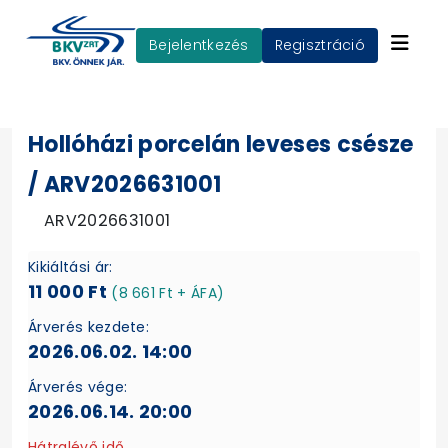
Bejelentkezés
Regisztráció
Hollóházi porcelán leveses csésze
/ ARV2026631001
ARV2026631001
Kikiáltási ár:
11 000 Ft
(8 661 Ft + ÁFA)
Árverés kezdete:
2026.06.02. 14:00
Árverés vége:
2026.06.14. 20:00
Hátralévő idő