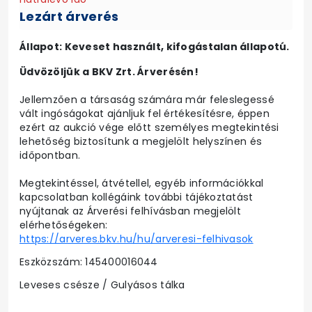
Lezárt árverés
Állapot: Keveset használt, kifogástalan állapotú.
Üdvözöljük a BKV Zrt. Árverésén!
Jellemzően a társaság számára már feleslegessé
vált ingóságokat ajánljuk fel értékesítésre, éppen
ezért az aukció vége előtt személyes megtekintési
lehetőség biztosítunk a megjelölt helyszínen és
időpontban.
Megtekintéssel, átvétellel, egyéb információkkal
kapcsolatban kollégáink további tájékoztatást
nyújtanak az Árverési felhívásban megjelölt
elérhetőségeken:
https://arveres.bkv.hu/hu/arveresi-felhivasok
Eszközszám: 145400016044
Leveses csésze / Gulyásos tálka