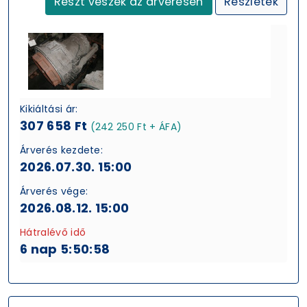
Részt veszek az árverésen
Részletek
Kikiáltási ár:
307 658 Ft
(242 250 Ft + ÁFA)
Árverés kezdete:
2026.07.30. 15:00
Árverés vége:
2026.08.12. 15:00
Hátralévő idő
6 nap 5:50:57