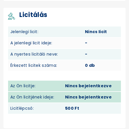
Licitálás
Jelenlegi licit:
Nincs licit
A jelenlegi licit ideje:
-
A nyertes licitáló neve:
-
Érkezett licitek száma:
0 db
Az Ön licitje:
Nincs bejelentkezve
Az Ön licitjének ideje:
Nincs bejelentkezve
Licitlépcső:
500 Ft