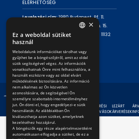
ELÉRHETŐSÉG
Levelezési cím:
1980 Budapest, Pf. 11.
×
Székhely:
1072 Budapest, Akácfa u. 15.
Ez a weboldal sütiket
Központ telefon:
+36 1 461 6500 / 11132
HUNGARIAN
használ
mellék
ENGLISH
Weboldalunk információkat tárolhat vagy
Írjon nekünk!
gyűjthet be a böngészőjéről, amit az oldal
sütik segítségével végez. Az információk
vonatkozhatnak Önre mint felhasználóra, a
használt eszközre vagy az oldal elvárt
működésének biztosítására. Az információ
nem alkalmas az Ön közvetlen
azonosítására, de segítségével Ön
© 2024 BKV Minden jog fenntartva.
személyre szabottabb internetélményhez
jut. Ön dönti el, hogy engedélyezi-e sütik
AKTUÁLIS
ÁRVERÉSI
LEZÁRT
ÁRV
használatát. Az alábbiakban Ön
ÁRVERÉSEK
FELHÍVÁSOK
ÁRVERÉSEK
IN
kiválaszthatja azon sütiket, amelyeknek
kezeléséhez hozzájárul.
A böngészők egy része alapértelmezettként
automatikusan elfogadja a sütiket, de ez a