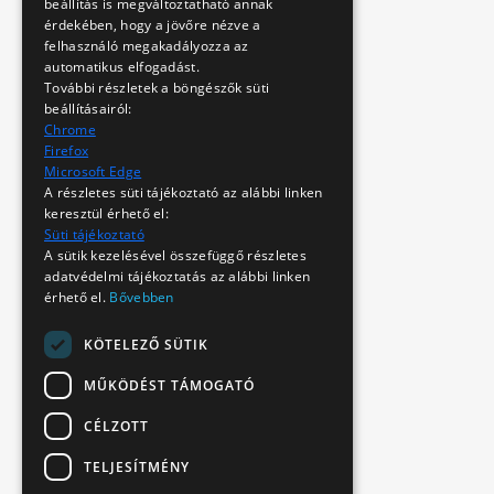
beállítás is megváltoztatható annak
érdekében, hogy a jövőre nézve a
felhasználó megakadályozza az
automatikus elfogadást.
További részletek a böngészők süti
beállításairól:
Chrome
Firefox
Microsoft Edge
A részletes süti tájékoztató az alábbi linken
keresztül érhető el:
Süti tájékoztató
A sütik kezelésével összefüggő részletes
adatvédelmi tájékoztatás az alábbi linken
érhető el.
Bővebben
KÖTELEZŐ SÜTIK
MŰKÖDÉST TÁMOGATÓ
CÉLZOTT
TELJESÍTMÉNY