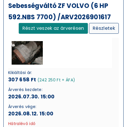
Sebességváltó ZF VOLVO (6 HP
592.NBS 7700) /ARV2026901617
Részt veszek az árverésen
Részletek
Kikiáltási ár:
307 658 Ft
(242 250 Ft + ÁFA)
Árverés kezdete:
2026.07.30. 15:00
Árverés vége:
2026.08.12. 15:00
Hátralévő idő