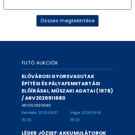
Összes megtekintése
FUTÓ AUKCIÓK
ELŐVÁROSI GYORSVASUTAK
ÉPÍTÉSI ÉS PÁLYAFENNTARTÁSI
ELŐÍRÁSAI, MŰSZAKI ADATAI (1978)
/ ARV2026911680
ARV2026911680
Kezdete: 2026.08.07
Vége: 2026.08.16
16:00
18:00
LÉDER JÓZSEF: AKKUMULÁTOROK