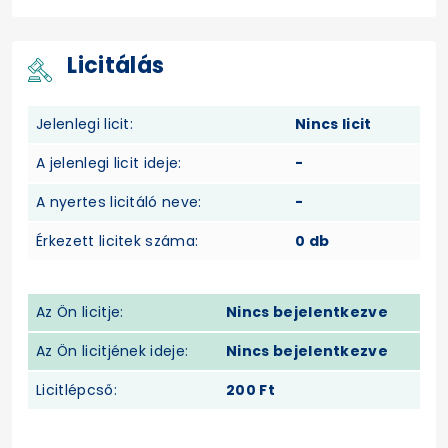
Licitálás
Jelenlegi licit:
Nincs licit
A jelenlegi licit ideje:
-
A nyertes licitáló neve:
-
Érkezett licitek száma:
0 db
Az Ön licitje:
Nincs bejelentkezve
Az Ön licitjének ideje:
Nincs bejelentkezve
Licitlépcső:
200 Ft