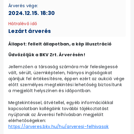
Árverés vége:
2024.12.15. 18:30
Hátralévő idő
Lezárt árverés
Állapot: fellelt állapotban, a kép illusztráció
Üdvözöljük a BKV Zrt. Árverésén!
Jellemzően a társaság számára már feleslegessé
vált, sérült, üzemképtelen, hiányos ingóságokat
ajánljuk fel értékesítésre, éppen ezért az aukció vége
előtt személyes megtekintési lehetőség biztosítunk
a megjelölt helyszínen és időpontban.
Megtekintéssel, átvétellel, egyéb információkkal
kapcsolatban kollégáink további tájékoztatást
nyújtanak az Árverési felhívásban megjelölt
elérhetőségeken:
https://arveres.bkv.hu/hu/arveresi-felhivasok