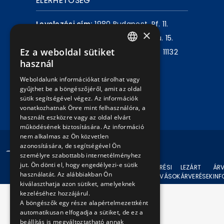
ELÉRHETŐSÉG
Levelezési cím:
1980 Budapest, Pf. 11.
×
Székhely:
1072 Budapest, Akácfa u. 15.
Ez a weboldal sütiket
Központ telefon:
+36 1 461 6500 / 11132
HUNGARIAN
használ
mellék
ENGLISH
Weboldalunk információkat tárolhat vagy
gyűjthet be a böngészőjéről, amit az oldal
Írjon nekünk!
sütik segítségével végez. Az információk
vonatkozhatnak Önre mint felhasználóra, a
használt eszközre vagy az oldal elvárt
működésének biztosítására. Az információ
nem alkalmas az Ön közvetlen
azonosítására, de segítségével Ön
© 2024 BKV Minden jog fenntartva.
személyre szabottabb internetélményhez
jut. Ön dönti el, hogy engedélyezi-e sütik
AKTUÁLIS
ÁRVERÉSI
LEZÁRT
ÁRV
használatát. Az alábbiakban Ön
ÁRVERÉSEK
FELHÍVÁSOK
ÁRVERÉSEK
IN
kiválaszthatja azon sütiket, amelyeknek
kezeléséhez hozzájárul.
A böngészők egy része alapértelmezettként
automatikusan elfogadja a sütiket, de ez a
beállítás is megváltoztatható annak