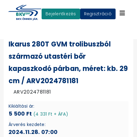
Bejelentkezés
Regisztráció
Ikarus 280T GVM trolibuszból
származó utastéri bőr
kapaszkodó párban, méret: kb. 29
cm / ARV2024781181
ARV2024781181
Kikiáltási ár:
5 500 Ft
(4 331 Ft + ÁFA)
Árverés kezdete:
2024.11.28. 07:00