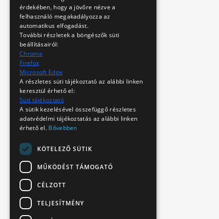
érdekében, hogy a jövőre nézve a
felhasználó megakadályozza az
automatikus elfogadást.
További részletek a böngészők süti
beállításairól:
Chrome
Firefox
Microsoft Edge
A részletes süti tájékoztató az alábbi linken
keresztül érhető el:
Süti tájékoztató
A sütik kezelésével összefüggő részletes
adatvédelmi tájékoztatás az alábbi linken
érhető el.
Bővebben
KÖTELEZŐ SÜTIK
MŰKÖDÉST TÁMOGATÓ
CÉLZOTT
TELJESÍTMÉNY