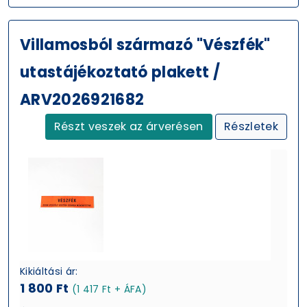
Villamosból származó "Vészfék"
utastájékoztató plakett /
ARV2026921682
Részt veszek az árverésen
Részletek
Kikiáltási ár:
1 800 Ft
(1 417 Ft + ÁFA)