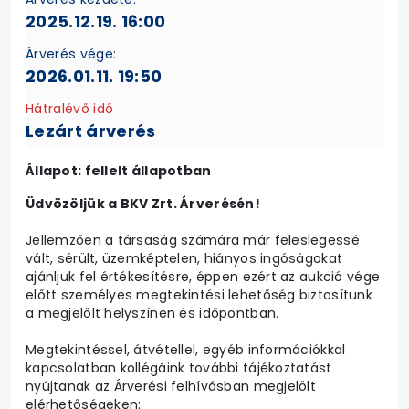
2025.12.19. 16:00
Árverés vége:
2026.01.11. 19:50
Hátralévő idő
Lezárt árverés
Állapot: fellelt állapotban
Üdvözöljük a BKV Zrt. Árverésén!
Jellemzően a társaság számára már feleslegessé
vált, sérült, üzemképtelen, hiányos ingóságokat
ajánljuk fel értékesítésre, éppen ezért az aukció vége
előtt személyes megtekintési lehetőség biztosítunk
a megjelölt helyszínen és időpontban.
Megtekintéssel, átvétellel, egyéb információkkal
kapcsolatban kollégáink további tájékoztatást
nyújtanak az Árverési felhívásban megjelölt
elérhetőségeken: