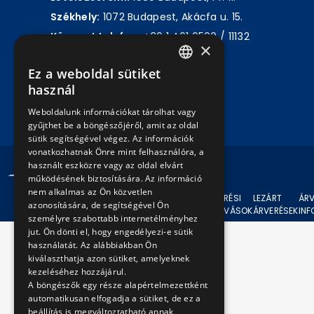
Székhely:
1072 Budapest, Akácfa u. 15.
Központ telefon:
+36 1 461 6500 / 11132
×
mellék
Ez a weboldal sütiket
HUNGARIAN
használ
Írjon nekünk!
ENGLISH
Weboldalunk információkat tárolhat vagy
gyűjthet be a böngészőjéről, amit az oldal
sütik segítségével végez. Az információk
vonatkozhatnak Önre mint felhasználóra, a
használt eszközre vagy az oldal elvárt
© 2024 BKV Minden jog fenntartva.
működésének biztosítására. Az információ
nem alkalmas az Ön közvetlen
AKTUÁLIS
ÁRVERÉSI
LEZÁRT
ÁRV
azonosítására, de segítségével Ön
ÁRVERÉSEK
FELHÍVÁSOK
ÁRVERÉSEK
IN
személyre szabottabb internetélményhez
jut. Ön dönti el, hogy engedélyezi-e sütik
használatát. Az alábbiakban Ön
kiválaszthatja azon sütiket, amelyeknek
kezeléséhez hozzájárul.
A böngészők egy része alapértelmezettként
automatikusan elfogadja a sütiket, de ez a
beállítás is megváltoztatható annak