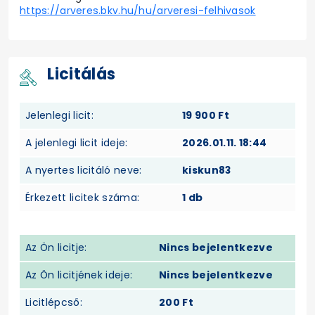
https://arveres.bkv.hu/hu/arveresi-felhivasok
Licitálás
Jelenlegi licit:
19 900 Ft
A jelenlegi licit ideje:
2026.01.11. 18:44
A nyertes licitáló neve:
kiskun83
Érkezett licitek száma:
1 db
Az Ön licitje:
Nincs bejelentkezve
Az Ön licitjének ideje:
Nincs bejelentkezve
Licitlépcső:
200 Ft