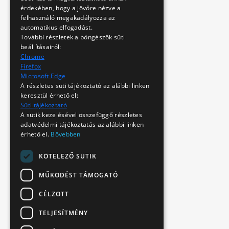
érdekében, hogy a jövőre nézve a
felhasználó megakadályozza az
automatikus elfogadást.
További részletek a böngészők süti
beállításairól:
Chrome
Firefox
Microsoft Edge
A részletes süti tájékoztató az alábbi linken
keresztül érhető el:
Süti tájékoztató
A sütik kezelésével összefüggő részletes
adatvédelmi tájékoztatás az alábbi linken
érhető el.
Bővebben
KÖTELEZŐ SÜTIK
MŰKÖDÉST TÁMOGATÓ
CÉLZOTT
TELJESÍTMÉNY