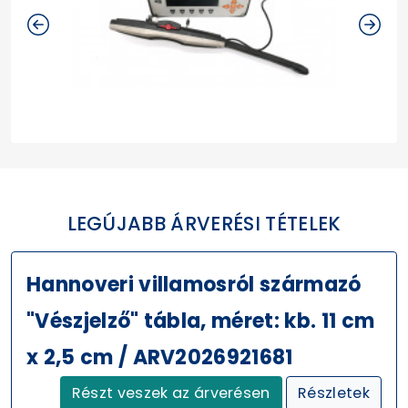
LEGÚJABB ÁRVERÉSI TÉTELEK
Hannoveri villamosról származó
"Vészjelző" tábla, méret: kb. 11 cm
x 2,5 cm / ARV2026921681
Részt veszek az árverésen
Részletek