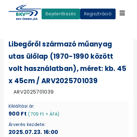
Bejelentkezés
Regisztráció
Libegőről származó műanyag
utas ülőlap (1970-1990 között
volt használatban), méret: kb. 45
x 45cm / ARV2025701039
ARV2025701039
Kikiáltási ár:
900 Ft
(709 Ft + ÁFA)
Árverés kezdete:
2025.07.23. 16:00