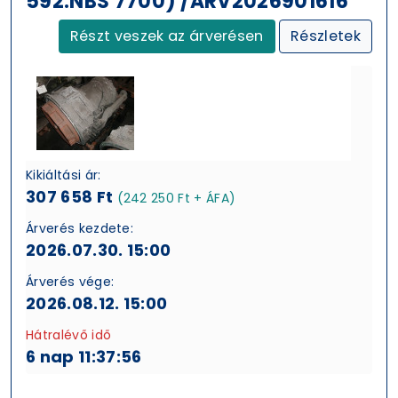
592.NBS 7700) /ARV2026901616
Részt veszek az árverésen
Részletek
Kikiáltási ár:
307 658 Ft
(242 250 Ft + ÁFA)
Árverés kezdete:
2026.07.30. 15:00
Árverés vége:
2026.08.12. 15:00
Hátralévő idő
6 nap 11:37:56