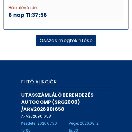
Hátralévő idő
6 nap 11:37:56
Összes megtekintése
FUTÓ AUKCIÓK
UTASSZÁMLÁLÓ BERENDEZÉS
AUTOCOMP (SRG2000)
/ARV2026901658
ARV2026901658
Kezdete: 2026.07.30
Vége: 2026.08.12
15:00
15:00