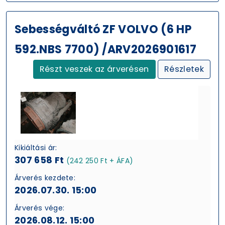
Sebességváltó ZF VOLVO (6 HP
592.NBS 7700) /ARV2026901617
Részt veszek az árverésen
Részletek
Kikiáltási ár:
307 658 Ft
(242 250 Ft + ÁFA)
Árverés kezdete:
2026.07.30. 15:00
Árverés vége:
2026.08.12. 15:00