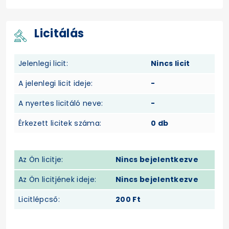
Licitálás
Jelenlegi licit:
Nincs licit
A jelenlegi licit ideje:
-
A nyertes licitáló neve:
-
Érkezett licitek száma:
0 db
Az Ön licitje:
Nincs bejelentkezve
Az Ön licitjének ideje:
Nincs bejelentkezve
Licitlépcső:
200 Ft