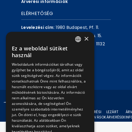
Árverési információk
ELÉRHETŐSÉG
Levelezési cím:
1980 Budapest, Pf. 11.
Székhely:
1072 Budapest, Akácfa u. 15.
×
Központ telefon:
+36 1 461 6500 / 11132
Ez a weboldal sütiket
HUNGARIAN
mellék
használ
ENGLISH
Weboldalunk információkat tárolhat vagy
Írjon nekünk!
gyűjthet be a böngészőjéről, amit az oldal
sütik segítségével végez. Az információk
vonatkozhatnak Önre mint felhasználóra, a
használt eszközre vagy az oldal elvárt
működésének biztosítására. Az információ
nem alkalmas az Ön közvetlen
© 2024 BKV Minden jog fenntartva.
azonosítására, de segítségével Ön
személyre szabottabb internetélményhez
AKTUÁLIS
ÁRVERÉSI
LEZÁRT
ÁRV
jut. Ön dönti el, hogy engedélyezi-e sütik
ÁRVERÉSEK
FELHÍVÁSOK
ÁRVERÉSEK
IN
használatát. Az alábbiakban Ön
kiválaszthatja azon sütiket, amelyeknek
kezeléséhez hozzájárul.