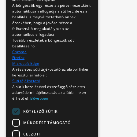
A böngészők egy része alapértelmezettként
automatikusan elfogadja a sütiket, de ez a
beállítás is megváltoztatható annak
érdekében, hogy a jövőre nézve a
felhasználó megakadályozza az
automatikus elfogadást.
További részletek a böngészők süti
beállításairól:
Chrome
Firefox
Microsoft Edge
A részletes süti tájékoztató az alábbi linken
keresztül érhető el:
Süti tájékoztató
A sütik kezelésével összefüggő részletes
adatvédelmi tájékoztatás az alábbi linken
érhető el.
Bővebben
KÖTELEZŐ SÜTIK
MŰKÖDÉST TÁMOGATÓ
CÉLZOTT