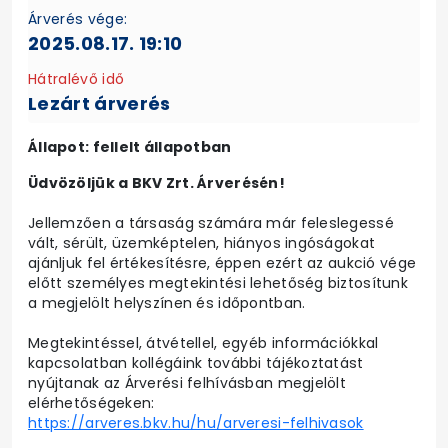
Árverés vége:
2025.08.17. 19:10
Hátralévő idő
Lezárt árverés
Állapot: fellelt állapotban
Üdvözöljük a BKV Zrt. Árverésén!
Jellemzően a társaság számára már feleslegessé
vált, sérült, üzemképtelen, hiányos ingóságokat
ajánljuk fel értékesítésre, éppen ezért az aukció vége
előtt személyes megtekintési lehetőség biztosítunk
a megjelölt helyszínen és időpontban.
Megtekintéssel, átvétellel, egyéb információkkal
kapcsolatban kollégáink további tájékoztatást
nyújtanak az Árverési felhívásban megjelölt
elérhetőségeken:
https://arveres.bkv.hu/hu/arveresi-felhivasok