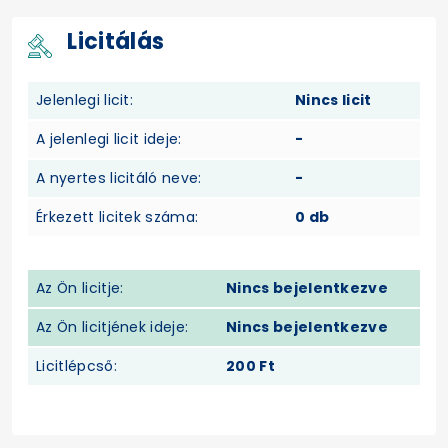
Licitálás
Jelenlegi licit:
Nincs licit
A jelenlegi licit ideje:
-
A nyertes licitáló neve:
-
Érkezett licitek száma:
0 db
Az Ön licitje:
Nincs bejelentkezve
Az Ön licitjének ideje:
Nincs bejelentkezve
Licitlépcső:
200 Ft