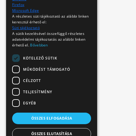
Firefox
Microsoft Edge
A részletes süti tájékoztató az alábbi linken
keresztül érhető el:
Süti tájékoztató
A sütik kezelésével összefüggő részletes
adatvédelmi tájékoztatás az alábbi linken
érhető el.
Bővebben
KÖTELEZŐ SÜTIK
MŰKÖDÉST TÁMOGATÓ
CÉLZOTT
TELJESÍTMÉNY
EGYÉB
ÖSSZES ELFOGADÁSA
ÖSSZES ELUTASÍTÁSA