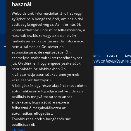
használ
ENGLISH
Írjon nekünk!
Weboldalunk információkat tárolhat vagy
gyűjthet be a böngészőjéről, amit az oldal
sütik segítségével végez. Az információk
vonatkozhatnak Önre mint felhasználóra, a
használt eszközre vagy az oldal elvárt
működésének biztosítására. Az információ
© 2024 BKV Minden jog fenntartva.
nem alkalmas az Ön közvetlen
azonosítására, de segítségével Ön
AKTUÁLIS
ÁRVERÉSI
LEZÁRT
ÁRV
személyre szabottabb internetélményhez
ÁRVERÉSEK
FELHÍVÁSOK
ÁRVERÉSEK
IN
jut. Ön dönti el, hogy engedélyezi-e sütik
használatát. Az alábbiakban Ön
kiválaszthatja azon sütiket, amelyeknek
kezeléséhez hozzájárul.
A böngészők egy része alapértelmezettként
automatikusan elfogadja a sütiket, de ez a
beállítás is megváltoztatható annak
érdekében, hogy a jövőre nézve a
felhasználó megakadályozza az
automatikus elfogadást.
További részletek a böngészők süti
beállításairól:
Chrome