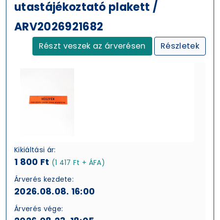
utastájékoztató plakett /
ARV2026921682
Részt veszek az árverésen
Részletek
Kikiáltási ár:
1 800 Ft
(1 417 Ft + ÁFA)
Árverés kezdete:
2026.08.08. 16:00
Árverés vége: