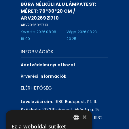
BÚRA NÉLKÜLI ALU LÁMPATEST;
MÉRET: 70*30*20 CM /
ARV2026921710
ARV2026921710
Kezdete: 2026.08.08
Vége: 2026.08.23
16:00
20:25
INFORMÁCIÓK
Adatvédelmi nyilatkozat
Árverési információk
ELÉRHETŐSÉG
Levelezési cím:
1980 Budapest, Pf. 11.
Székhely:
1072 Budapest, Akácfa u. 15.
×
Központ telefon:
+36 1 461 6500 / 11132
Ez a weboldal sütiket
mellék
HUNGARIAN