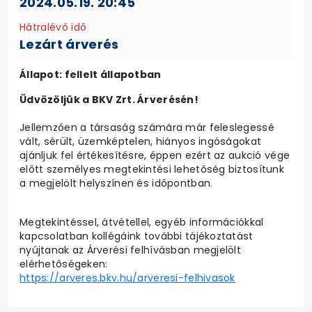
2024.05.19. 20:45
Hátralévő idő
Lezárt árverés
Állapot: fellelt állapotban
Üdvözöljük a BKV Zrt. Árverésén!
Jellemzően a társaság számára már feleslegessé
vált, sérült, üzemképtelen, hiányos ingóságokat
ajánljuk fel értékesítésre, éppen ezért az aukció vége
előtt személyes megtekintési lehetőség biztosítunk
a megjelölt helyszínen és időpontban.
Megtekintéssel, átvétellel, egyéb információkkal
kapcsolatban kollégáink további tájékoztatást
nyújtanak az Árverési felhívásban megjelölt
elérhetőségeken:
https://arveres.bkv.hu/arveresi-felhivasok