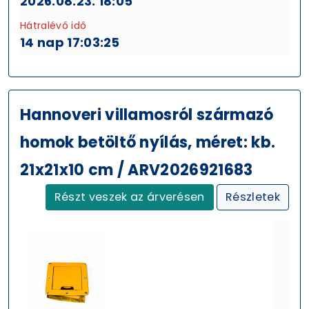
2026.08.23. 18:05
Hátralévő idő
14 nap 17:03:25
Hannoveri villamosról származó
homok betöltő nyílás, méret: kb.
21x21x10 cm / ARV2026921683
Részt veszek az árverésen
Részletek