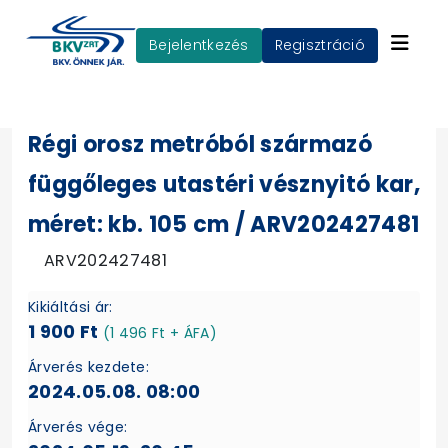
Bejelentkezés
Regisztráció
Régi orosz metróból származó
függőleges utastéri vésznyitó kar,
méret: kb. 105 cm / ARV202427481
ARV202427481
Kikiáltási ár:
1 900 Ft
(1 496 Ft + ÁFA)
Árverés kezdete:
2024.05.08. 08:00
Árverés vége: