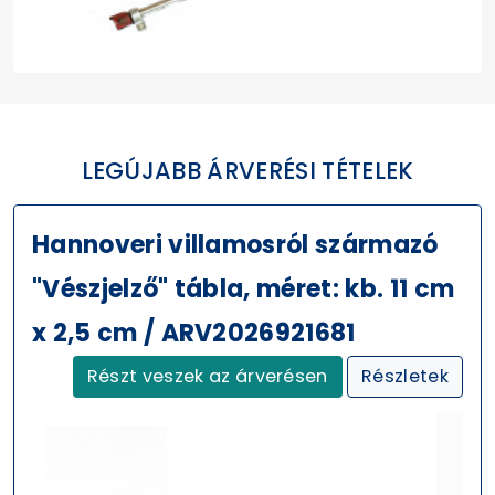
LEGÚJABB ÁRVERÉSI TÉTELEK
Hannoveri villamosról származó
"Vészjelző" tábla, méret: kb. 11 cm
x 2,5 cm / ARV2026921681
Részt veszek az árverésen
Részletek