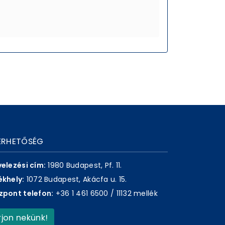
ÉRHETŐSÉG
velezési cím:
1980 Budapest, Pf. 11.
ékhely:
1072 Budapest, Akácfa u. 15.
zpont telefon:
+36 1 461 6500 / 11132 mellék
Írjon nekünk!