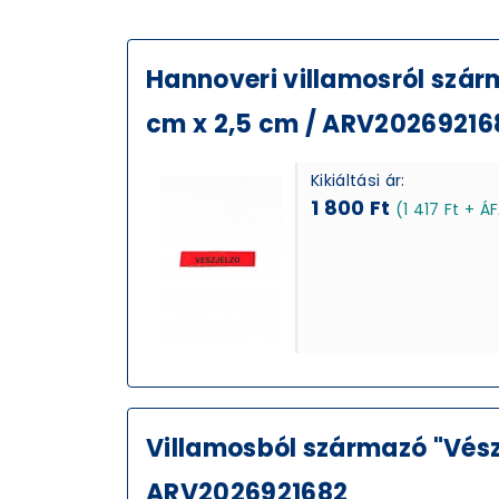
Hannoveri villamosról szárma
cm x 2,5 cm / ARV20269216
Kikiáltási ár:
1 800 Ft
(1 417 Ft + Á
Villamosból származó "Vész
ARV2026921682