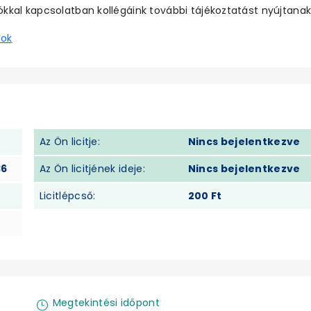
ókkal kapcsolatban kollégáink további tájékoztatást nyújtanak
sok
Az Ön licitje:
Nincs bejelentkezve
36
Az Ön licitjének ideje:
Nincs bejelentkezve
Licitlépcső:
200 Ft
Megtekintési időpont