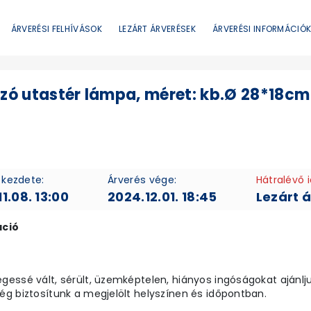
ÁRVERÉSI FELHÍVÁSOK
LEZÁRT ÁRVERÉSEK
ÁRVERÉSI INFORMÁCIÓ
zó utastér lámpa, méret: kb.Ø 28*18cm 
 kezdete:
Árverés vége:
Hátralévő 
1.08. 13:00
2024.12.01. 18:45
Lezárt 
áció
essé vált, sérült, üzemképtelen, hiányos ingóságokat ajánljuk
g biztosítunk a megjelölt helyszínen és időpontban.