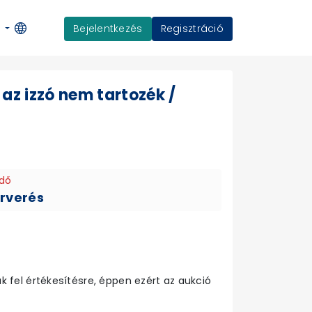
Bejelentkezés
Regisztráció
K
az izzó nem tartozék /
idő
árverés
 fel értékesítésre, éppen ezért az aukció