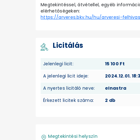
Megtekintéssel, átvétellel, egyéb informáci
elérhetőségeken:
https://arveres.bkv.hu/hu/arveresi-felhiva
Licitálás
Jelenlegi licit:
15 100 Ft
A jelenlegi licit ideje:
2024.12.01. 18:
A nyertes licitáló neve:
elnastra
Érkezett licitek száma:
2 db
Megtekintési helyszín