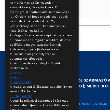
nem alkalmas az Ön közvetlen
azonosítására, de segítségével Ön
személyre szabottabb internetélményhez
jut. Ön dönti el, hogy engedélyezi-e sütik
használatát. Az alábbiakban Ön
kiválaszthatja azon sütiket, amelyeknek
kezeléséhez hozzájárul.
A böngészők egy része alapértelmezettként
automatikusan elfogadja a sütiket, de ez a
beállítás is megváltoztatható annak
érdekében, hogy a jövőre nézve a
felhasználó megakadályozza az
automatikus elfogadást.
További részletek a böngészők süti
beállításairól:
FUTÓ AUKCIÓK
Chrome
Firefox
HANNOVERI VILLAMOSBÓL SZÁRMAZÓ 
Microsoft Edge
(HIÁNYZIK AZ ABLAKÜVEG); MÉRET: KB. 
A részletes süti tájékoztató az alábbi linken
ARV2026921712
keresztül érhető el:
Süti tájékoztató
ARV2026921712
A sütik kezelésével összefüggő részletes
Kezdete: 2026.08.08 16:00
Vége: 2026.08.23 20:35
adatvédelmi tájékoztatás az alábbi linken
érhető el.
Bővebben