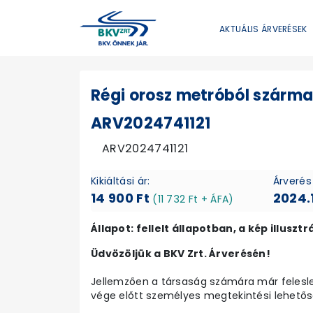
AKTUÁLIS ÁRVERÉSEK
Régi orosz metróból szárma
ARV2024741121
ARV2024741121
Kikiáltási ár:
Árverés
14 900 Ft
2024.1
(11 732 Ft + ÁFA)
Állapot: fellelt állapotban, a kép illusztr
Üdvözöljük a BKV Zrt. Árverésén!
Jellemzően a társaság számára már felesleg
vége előtt személyes megtekintési lehetősé