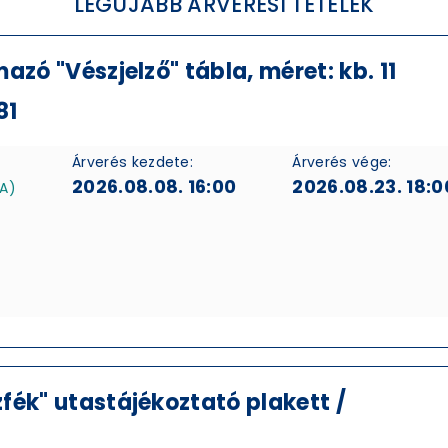
LEGÚJABB ÁRVERÉSI TÉTELEK
zó "Vészjelző" tábla, méret: kb. 11
81
Árverés kezdete:
Árverés vége:
2026.08.08. 16:00
2026.08.23. 18:0
FA)
fék" utastájékoztató plakett /