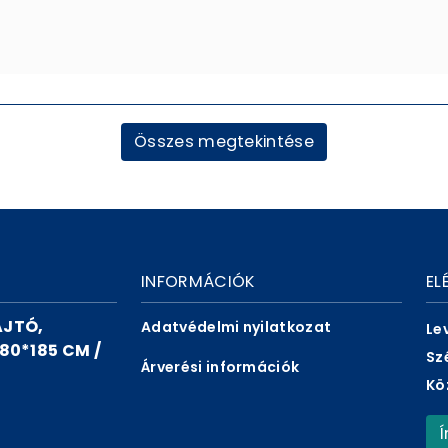
Összes megtekintése
INFORMÁCIÓK
EL
AJTÓ,
Adatvédelmi nyilatkozat
Le
80*185 CM /
Sz
Árverési információk
Kö