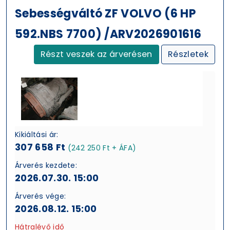
Sebességváltó ZF VOLVO (6 HP
592.NBS 7700) /ARV2026901616
Részt veszek az árverésen
Részletek
Kikiáltási ár:
307 658 Ft
(242 250 Ft + ÁFA)
Árverés kezdete:
2026.07.30. 15:00
Árverés vége:
2026.08.12. 15:00
Hátralévő idő