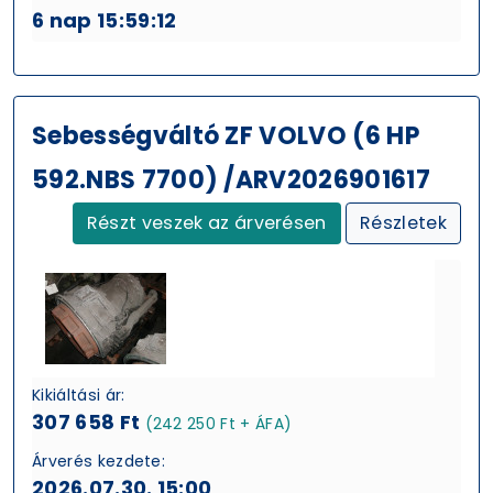
6 nap 15:59:11
Sebességváltó ZF VOLVO (6 HP
592.NBS 7700) /ARV2026901617
Részt veszek az árverésen
Részletek
Kikiáltási ár:
307 658 Ft
(242 250 Ft + ÁFA)
Árverés kezdete:
2026.07.30. 15:00