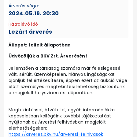
Árverés vége:
2024.05.19. 20:30
Hátralévő idő
Lezárt árverés
Állapot: fellelt állapotban
Üdvözöljük a BKV Zrt. Árverésén!
Jellemzően a társaság számára már feleslegessé
vált, sérült, üzemképtelen, hiányos ingóságokat
ajánljuk fel értékesítésre, éppen ezért az aukció vége
előtt személyes megtekintési lehetőség biztosítunk
a megjelölt helyszínen és időpontban.
Megtekintéssel, átvétellel, egyéb információkkal
kapcsolatban kollégáink további tájékoztatást
nyújtanak az Árverési felhívásban megjelölt
elérhetőségeken:
https://arveres.bkv.hu/arveresi-felhivasok