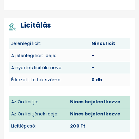
Licitálás
Jelenlegi licit:
Nincs licit
A jelenlegi licit ideje:
-
A nyertes licitáló neve:
-
Érkezett licitek száma:
0 db
Az Ön licitje:
Nincs bejelentkezve
Az Ön licitjének ideje:
Nincs bejelentkezve
Licitlépcső:
200 Ft