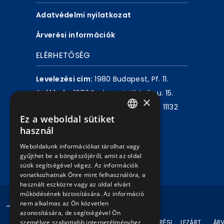
Adatvédelmi nyilatkozat
Árverési információk
ELÉRHETŐSÉG
Levelezési cím:
1980 Budapest, Pf. 11.
Székhely:
1072 Budapest, Akácfa u. 15.
×
Központ telefon:
+36 1 461 6500 / 11132
Ez a weboldal sütiket
mellék
HUNGARIAN
használ
ENGLISH
Írjon nekünk!
Weboldalunk információkat tárolhat vagy
gyűjthet be a böngészőjéről, amit az oldal
sütik segítségével végez. Az információk
vonatkozhatnak Önre mint felhasználóra, a
használt eszközre vagy az oldal elvárt
működésének biztosítására. Az információ
© 2024 BKV Minden jog fenntartva.
nem alkalmas az Ön közvetlen
azonosítására, de segítségével Ön
személyre szabottabb internetélményhez
AKTUÁLIS
ÁRVERÉSI
LEZÁRT
ÁRV