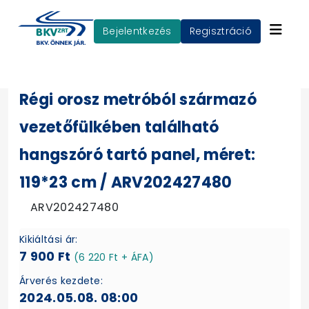
Bejelentkezés
Regisztráció
Régi orosz metróból származó
vezetőfülkében található
hangszóró tartó panel, méret:
119*23 cm / ARV202427480
ARV202427480
Kikiáltási ár:
7 900 Ft
(6 220 Ft + ÁFA)
Árverés kezdete:
2024.05.08. 08:00