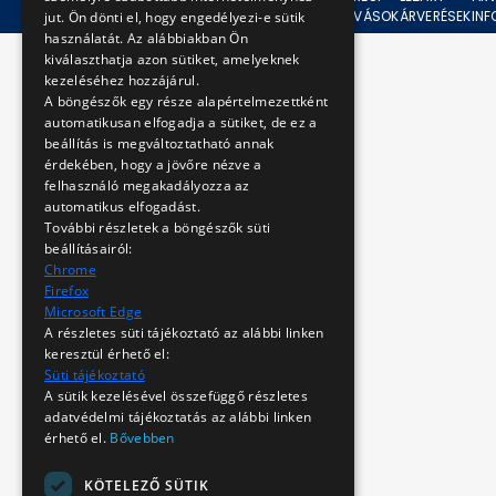
ÁRVERÉSEK
FELHÍVÁSOK
ÁRVERÉSEK
IN
jut. Ön dönti el, hogy engedélyezi-e sütik
használatát. Az alábbiakban Ön
kiválaszthatja azon sütiket, amelyeknek
kezeléséhez hozzájárul.
A böngészők egy része alapértelmezettként
automatikusan elfogadja a sütiket, de ez a
beállítás is megváltoztatható annak
érdekében, hogy a jövőre nézve a
felhasználó megakadályozza az
automatikus elfogadást.
További részletek a böngészők süti
beállításairól:
Chrome
Firefox
Microsoft Edge
A részletes süti tájékoztató az alábbi linken
keresztül érhető el:
Süti tájékoztató
A sütik kezelésével összefüggő részletes
adatvédelmi tájékoztatás az alábbi linken
érhető el.
Bővebben
KÖTELEZŐ SÜTIK