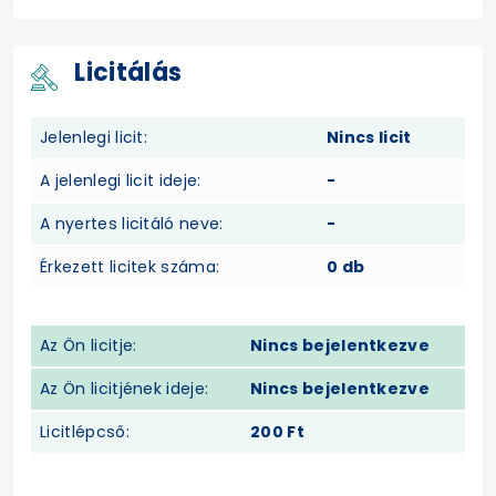
Licitálás
Jelenlegi licit:
Nincs licit
A jelenlegi licit ideje:
-
A nyertes licitáló neve:
-
Érkezett licitek száma:
0 db
Az Ön licitje:
Nincs bejelentkezve
Az Ön licitjének ideje:
Nincs bejelentkezve
Licitlépcső:
200 Ft