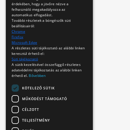
érdekében, hogy a jövőre nézve a
felhasználó megakadályozza az
automatikus elfogadást.
További részletek a böngészők süti
beállításairól:
Chrome
Firefox
Microsoft Edge
A részletes süti tájékoztató az alábbi linken
keresztül érhető el:
Süti tájékoztató
A sütik kezelésével összefüggő részletes
adatvédelmi tájékoztatás az alábbi linken
érhető el.
Bővebben
KÖTELEZŐ SÜTIK
MŰKÖDÉST TÁMOGATÓ
CÉLZOTT
TELJESÍTMÉNY