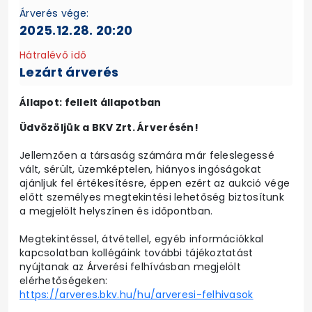
Árverés vége:
2025.12.28. 20:20
Hátralévő idő
Lezárt árverés
Állapot: fellelt állapotban
Üdvözöljük a BKV Zrt. Árverésén!
Jellemzően a társaság számára már feleslegessé
vált, sérült, üzemképtelen, hiányos ingóságokat
ajánljuk fel értékesítésre, éppen ezért az aukció vége
előtt személyes megtekintési lehetőség biztosítunk
a megjelölt helyszínen és időpontban.
Megtekintéssel, átvétellel, egyéb információkkal
kapcsolatban kollégáink további tájékoztatást
nyújtanak az Árverési felhívásban megjelölt
elérhetőségeken:
https://arveres.bkv.hu/hu/arveresi-felhivasok