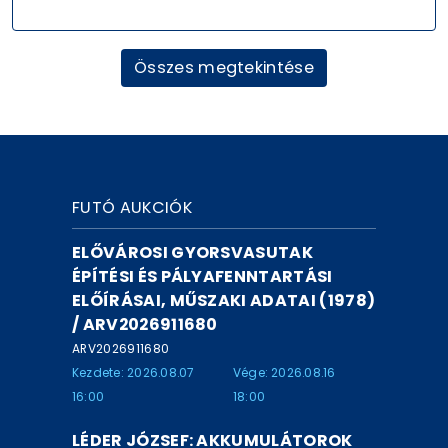
Összes megtekintése
FUTÓ AUKCIÓK
ELŐVÁROSI GYORSVASUTAK
ÉPÍTÉSI ÉS PÁLYAFENNTARTÁSI
ELŐÍRÁSAI, MŰSZAKI ADATAI (1978)
/ ARV2026911680
ARV2026911680
Kezdete: 2026.08.07
Vége: 2026.08.16
16:00
18:00
LÉDER JÓZSEF: AKKUMULÁTOROK