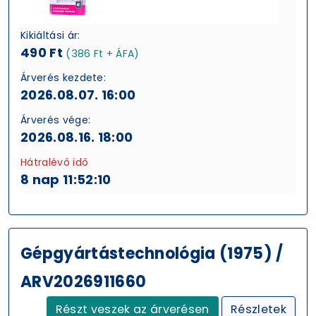
Kikiáltási ár:
490 Ft
(386 Ft + ÁFA)
Árverés kezdete:
2026.08.07. 16:00
Árverés vége:
2026.08.16. 18:00
Hátralévő idő
8 nap 11:52:09
Gépgyártástechnológia (1975) /
ARV2026911660
Részt veszek az árverésen
Részletek