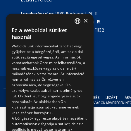
Levelezési cím:
1980 Budapest, Pf. 11.
×
Székhely:
1072 Budapest, Akácfa u. 15.
Ez a weboldal sütiket
Központ telefon:
+36 1 461 6500 / 11132
HUNGARIAN
használ
mellék
ENGLISH
Weboldalunk információkat tárolhat vagy
gyűjthet be a böngészőjéről, amit az oldal
Írjon nekünk!
sütik segítségével végez. Az információk
vonatkozhatnak Önre mint felhasználóra, a
használt eszközre vagy az oldal elvárt
működésének biztosítására. Az információ
nem alkalmas az Ön közvetlen
azonosítására, de segítségével Ön
© 2024 BKV Minden jog fenntartva.
személyre szabottabb internetélményhez
jut. Ön dönti el, hogy engedélyezi-e sütik
AKTUÁLIS
ÁRVERÉSI
LEZÁRT
ÁRV
használatát. Az alábbiakban Ön
ÁRVERÉSEK
FELHÍVÁSOK
ÁRVERÉSEK
IN
kiválaszthatja azon sütiket, amelyeknek
kezeléséhez hozzájárul.
A böngészők egy része alapértelmezettként
automatikusan elfogadja a sütiket, de ez a
beállítás is megváltoztatható annak