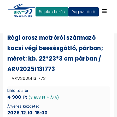
Bejelentkezés
Regisztráció
Régi orosz metróról származó
kocsi végi beesésgátló, párban;
méret: kb. 22*23*3 cm párban /
ARV20251131773
ARV20251131773
Kikiáltási ár:
4 900 Ft
(3 858 Ft + ÁFA)
Árverés kezdete:
2025.12.10. 16:00