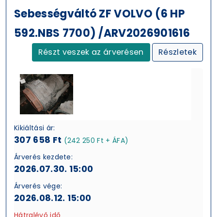
Sebességváltó ZF VOLVO (6 HP
592.NBS 7700) /ARV2026901616
Részt veszek az árverésen
Részletek
Kikiáltási ár:
307 658 Ft
(242 250 Ft + ÁFA)
Árverés kezdete:
2026.07.30. 15:00
Árverés vége:
2026.08.12. 15:00
Hátralévő idő