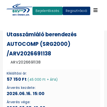
Bejelentkezés
Regisztráció
Utasszámláló berendezés
AUTOCOMP (SRG2000)
/ARV2026691138
ARV2026691138
Kikiáltási ár:
57 150 Ft
(45 000 Ft + ÁFA)
Árverés kezdete:
2026.06.16. 15:00
Árverés vége: