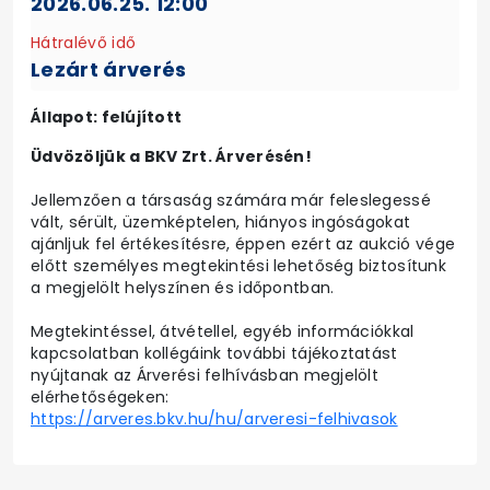
2026.06.25. 12:00
Hátralévő idő
Lezárt árverés
Állapot: felújított
Üdvözöljük a BKV Zrt. Árverésén!
Jellemzően a társaság számára már feleslegessé
vált, sérült, üzemképtelen, hiányos ingóságokat
ajánljuk fel értékesítésre, éppen ezért az aukció vége
előtt személyes megtekintési lehetőség biztosítunk
a megjelölt helyszínen és időpontban.
Megtekintéssel, átvétellel, egyéb információkkal
kapcsolatban kollégáink további tájékoztatást
nyújtanak az Árverési felhívásban megjelölt
elérhetőségeken:
https://arveres.bkv.hu/hu/arveresi-felhivasok