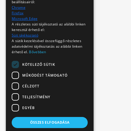
beállításairól:
Chrome
Firefox
Microsoft Edge
A részletes süti tájékoztató az alábbi linken
keresztül érhető el:
Süti tájékoztató
A sütik kezelésével összefüggő részletes
adatvédelmi tájékoztatás az alábbi linken
érhető el.
Bővebben
KÖTELEZŐ SÜTIK
MŰKÖDÉST TÁMOGATÓ
CÉLZOTT
TELJESÍTMÉNY
EGYÉB
ÖSSZES ELFOGADÁSA