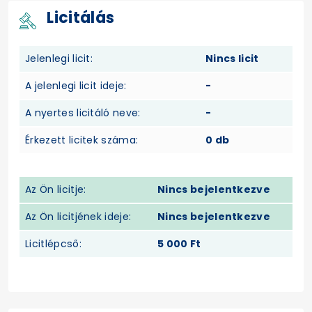
Licitálás
Jelenlegi licit:
Nincs licit
A jelenlegi licit ideje:
-
A nyertes licitáló neve:
-
Érkezett licitek száma:
0 db
Az Ön licitje:
Nincs bejelentkezve
Az Ön licitjének ideje:
Nincs bejelentkezve
Licitlépcső:
5 000 Ft