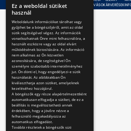
Ez a weboldal sütiket
ÁRVERÉSEK
FELHÍVÁSOK
ÁRVERÉSEK
IN
HUNGARIAN
használ
ENGLISH
Weboldalunk információkat tárolhat vagy
gyűjthet be a böngészőjéről, amit az oldal
sütik segítségével végez. Az információk
vonatkozhatnak Önre mint felhasználóra, a
használt eszközre vagy az oldal elvárt
működésének biztosítására. Az információ
nem alkalmas az Ön közvetlen
azonosítására, de segítségével Ön
személyre szabottabb internetélményhez
jut. Ön dönti el, hogy engedélyezi-e sütik
használatát. Az alábbiakban Ön
kiválaszthatja azon sütiket, amelyeknek
kezeléséhez hozzájárul.
A böngészők egy része alapértelmezettként
automatikusan elfogadja a sütiket, de ez a
beállítás is megváltoztatható annak
érdekében, hogy a jövőre nézve a
felhasználó megakadályozza az
automatikus elfogadást.
További részletek a böngészők süti