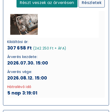
Részt veszek az árverésen
Részletek
Kikiáltási ár:
307 658 Ft
(242 250 Ft + ÁFA)
Árverés kezdete:
2026.07.30. 15:00
Árverés vége:
2026.08.12. 15:00
Hátralévő idő
5 nap 3:19:00