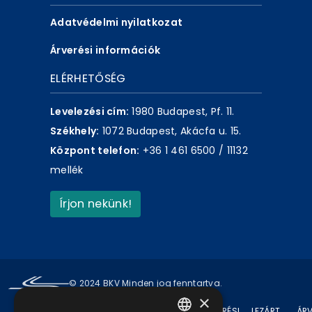
Adatvédelmi nyilatkozat
Árverési információk
ELÉRHETŐSÉG
Levelezési cím:
1980 Budapest, Pf. 11.
Székhely:
1072 Budapest, Akácfa u. 15.
Központ telefon:
+36 1 461 6500 / 11132
mellék
Írjon nekünk!
© 2024 BKV Minden jog fenntartva.
×
AKTUÁLIS
ÁRVERÉSI
LEZÁRT
ÁRV