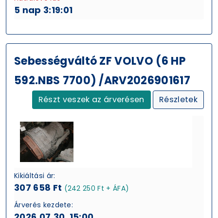
5 nap 3:19:00
Sebességváltó ZF VOLVO (6 HP
592.NBS 7700) /ARV2026901617
Részt veszek az árverésen
Részletek
Kikiáltási ár:
307 658 Ft
(242 250 Ft + ÁFA)
Árverés kezdete:
2026.07.30. 15:00