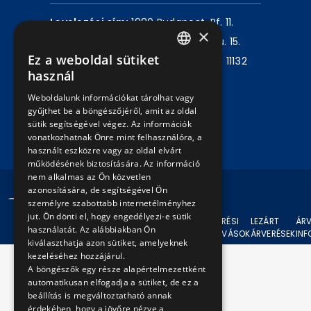
Levelezési cím:
1980 Budapest, Pf. 11.
×
Székhely:
1072 Budapest, Akácfa u. 15.
Ez a weboldal sütiket
Központ telefon:
+36 1 461 6500 / 11132
HUNGARIAN
használ
mellék
ENGLISH
Weboldalunk információkat tárolhat vagy
gyűjthet be a böngészőjéről, amit az oldal
Írjon nekünk!
sütik segítségével végez. Az információk
vonatkozhatnak Önre mint felhasználóra, a
használt eszközre vagy az oldal elvárt
működésének biztosítására. Az információ
nem alkalmas az Ön közvetlen
azonosítására, de segítségével Ön
© 2024 BKV Minden jog fenntartva.
személyre szabottabb internetélményhez
jut. Ön dönti el, hogy engedélyezi-e sütik
AKTUÁLIS
ÁRVERÉSI
LEZÁRT
ÁRV
használatát. Az alábbiakban Ön
ÁRVERÉSEK
FELHÍVÁSOK
ÁRVERÉSEK
IN
kiválaszthatja azon sütiket, amelyeknek
kezeléséhez hozzájárul.
A böngészők egy része alapértelmezettként
automatikusan elfogadja a sütiket, de ez a
beállítás is megváltoztatható annak
érdekében, hogy a jövőre nézve a