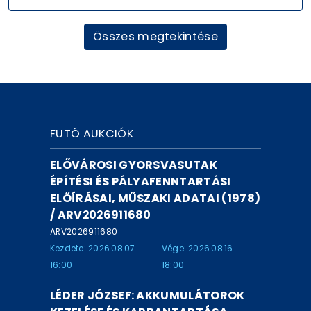
Összes megtekintése
FUTÓ AUKCIÓK
ELŐVÁROSI GYORSVASUTAK
ÉPÍTÉSI ÉS PÁLYAFENNTARTÁSI
ELŐÍRÁSAI, MŰSZAKI ADATAI (1978)
/ ARV2026911680
ARV2026911680
Kezdete: 2026.08.07
Vége: 2026.08.16
16:00
18:00
LÉDER JÓZSEF: AKKUMULÁTOROK