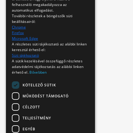
felhasználó megakadályozza az
automatikus elfogadást.
További részletek a böngészők süti
beállításairól:
Chrome
Firefox
Microsoft Edge
A részletes süti tájékoztató az alábbi linken
keresztül érhető el:
Süti tájékoztató
A sütik kezelésével összefüggő részletes
adatvédelmi tájékoztatás az alábbi linken
érhető el.
Bővebben
KÖTELEZŐ SÜTIK
MŰKÖDÉST TÁMOGATÓ
CÉLZOTT
TELJESÍTMÉNY
EGYÉB