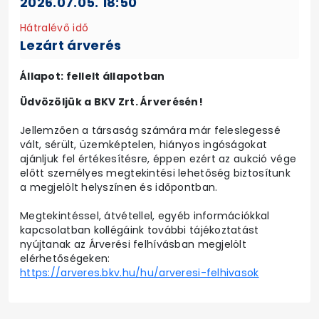
2026.07.05. 18:50
Hátralévő idő
Lezárt árverés
Állapot: fellelt állapotban
Üdvözöljük a BKV Zrt. Árverésén!
Jellemzően a társaság számára már feleslegessé
vált, sérült, üzemképtelen, hiányos ingóságokat
ajánljuk fel értékesítésre, éppen ezért az aukció vége
előtt személyes megtekintési lehetőség biztosítunk
a megjelölt helyszínen és időpontban.
Megtekintéssel, átvétellel, egyéb információkkal
kapcsolatban kollégáink további tájékoztatást
nyújtanak az Árverési felhívásban megjelölt
elérhetőségeken:
https://arveres.bkv.hu/hu/arveresi-felhivasok