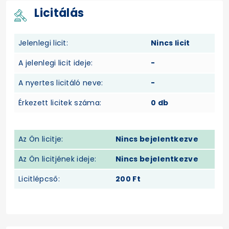
Licitálás
Jelenlegi licit:
Nincs licit
A jelenlegi licit ideje:
-
A nyertes licitáló neve:
-
Érkezett licitek száma:
0 db
Az Ön licitje:
Nincs bejelentkezve
Az Ön licitjének ideje:
Nincs bejelentkezve
Licitlépcső:
200 Ft