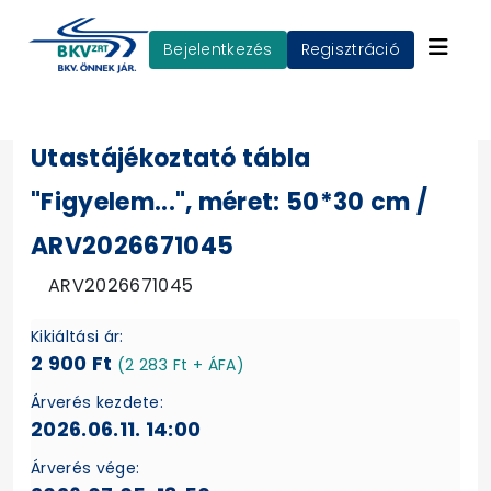
Bejelentkezés
Regisztráció
Utastájékoztató tábla
"Figyelem...", méret: 50*30 cm /
ARV2026671045
ARV2026671045
Kikiáltási ár:
2 900 Ft
(2 283 Ft + ÁFA)
Árverés kezdete:
2026.06.11. 14:00
Árverés vége: