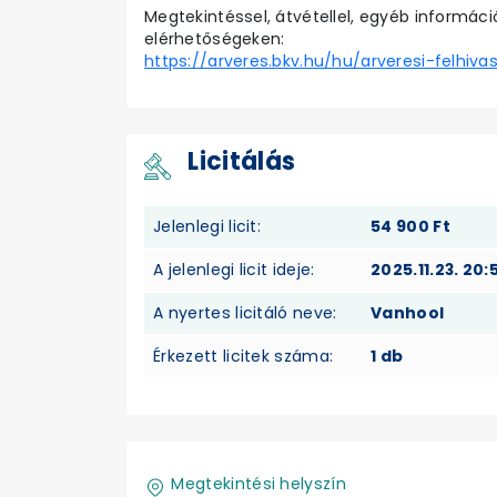
Megtekintéssel, átvétellel, egyéb informáci
elérhetőségeken:
https://arveres.bkv.hu/hu/arveresi-felhiva
Licitálás
Jelenlegi licit:
54 900 Ft
A jelenlegi licit ideje:
2025.11.23. 20:
A nyertes licitáló neve:
Vanhool
Érkezett licitek száma:
1 db
Megtekintési helyszín