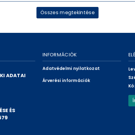
Összes megtekintése
INFORMÁCIÓK
EL
Adatvédelmi nyilatkozat
Le
KI ADATAI
Sz
Árverési információk
Kö
ÉSE ÉS
679