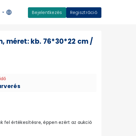
Bejelentkezés
Regisztráció
K
, méret: kb. 76*30*22 cm /
idő
árverés
 fel értékesítésre, éppen ezért az aukció