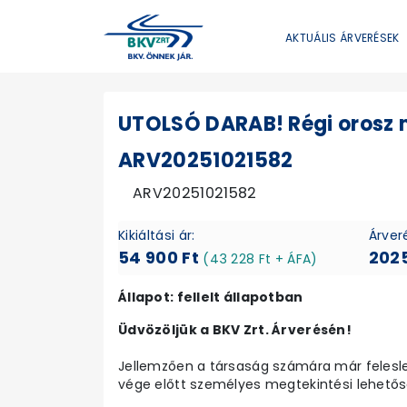
AKTUÁLIS ÁRVERÉSEK
UTOLSÓ DARAB! Régi orosz m
ARV20251021582
ARV20251021582
Kikiáltási ár:
Árver
54 900 Ft
2025
(43 228 Ft + ÁFA)
Állapot: fellelt állapotban
Üdvözöljük a BKV Zrt. Árverésén!
Jellemzően a társaság számára már felesleg
vége előtt személyes megtekintési lehetősé