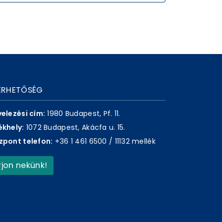
ÉRHETŐSÉG
velezési cím:
1980 Budapest, Pf. 11.
ékhely:
1072 Budapest, Akácfa u. 15.
zpont telefon:
+36 1 461 6500 / 11132 mellék
Írjon nekünk!