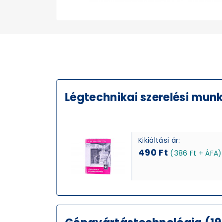
Légtechnikai szerelési mun
Kikiáltási ár:
490 Ft
(386 Ft + ÁFA)