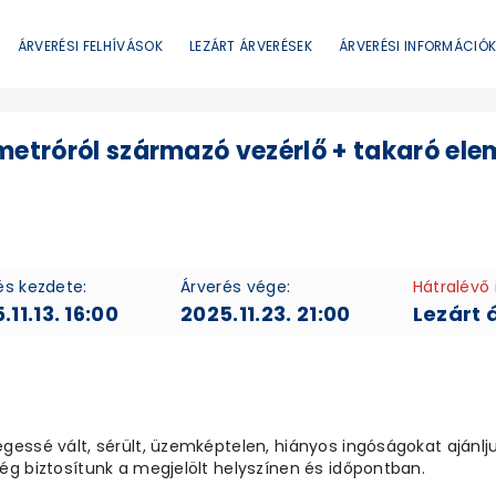
ÁRVERÉSI FELHÍVÁSOK
LEZÁRT ÁRVERÉSEK
ÁRVERÉSI INFORMÁCIÓ
etróról származó vezérlő + takaró elem
és kezdete:
Árverés vége:
Hátralévő 
.11.13. 16:00
2025.11.23. 21:00
Lezárt 
essé vált, sérült, üzemképtelen, hiányos ingóságokat ajánljuk
g biztosítunk a megjelölt helyszínen és időpontban.