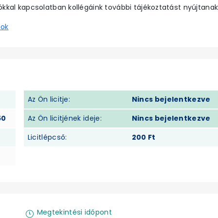
ókkal kapcsolatban kollégáink további tájékoztatást nyújtanak
sok
Az Ön licitje:
Nincs bejelentkezve
50
Az Ön licitjének ideje:
Nincs bejelentkezve
Licitlépcső:
200 Ft
Megtekintési időpont