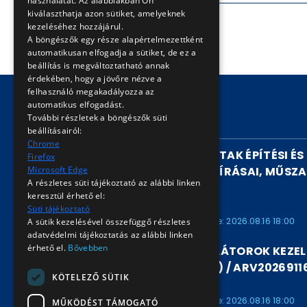
használatát. Az alábbiakban Ön
kiválaszthatja azon sütiket, amelyeknek
kezeléséhez hozzájárul.
A böngészők egy része alapértelmezettként
automatikusan elfogadja a sütiket, de ez a
beállítás is megváltoztatható annak
érdekében, hogy a jövőre nézve a
felhasználó megakadályozza az
automatikus elfogadást.
További részletek a böngészők süti
FUTÓ AUKCIÓK
beállításairól:
Chrome
ELŐVÁROSI GYORSVASUTAK ÉPÍTÉSI ÉS
Firefox
Microsoft Edge
PÁLYAFENNTARTÁSI ELŐÍRÁSAI, MŰSZA
A részletes süti tájékoztató az alábbi linken
(1978) / ARV2026911680
keresztül érhető el:
ARV2026911680
Süti tájékoztató
Kezdete: 2026.08.07 16:00
Vége: 2026.08.16 18:00
A sütik kezelésével összefüggő részletes
adatvédelmi tájékoztatás az alábbi linken
érhető el.
Bővebben
LÉDER JÓZSEF: AKKUMULÁTOROK KEZEL
KARBANTARTÁSA (1968) / ARV2026911
KÖTELEZŐ SÜTIK
ARV2026911679
Kezdete: 2026.08.07 16:00
Vége: 2026.08.16 18:00
MŰKÖDÉST TÁMOGATÓ