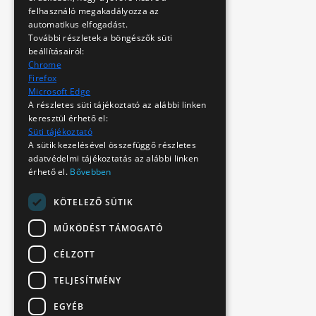
felhasználó megakadályozza az
automatikus elfogadást.
További részletek a böngészők süti
beállításairól:
Chrome
Firefox
Microsoft Edge
A részletes süti tájékoztató az alábbi linken
keresztül érhető el:
Süti tájékoztató
A sütik kezelésével összefüggő részletes
adatvédelmi tájékoztatás az alábbi linken
érhető el.
Bővebben
KÖTELEZŐ SÜTIK
MŰKÖDÉST TÁMOGATÓ
CÉLZOTT
TELJESÍTMÉNY
EGYÉB