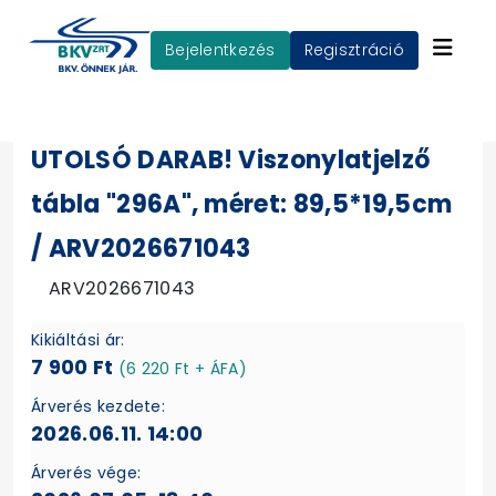
Bejelentkezés
Regisztráció
UTOLSÓ DARAB! Viszonylatjelző
tábla "296A", méret: 89,5*19,5cm
/ ARV2026671043
ARV2026671043
Kikiáltási ár:
7 900 Ft
(6 220 Ft + ÁFA)
Árverés kezdete:
2026.06.11. 14:00
Árverés vége: