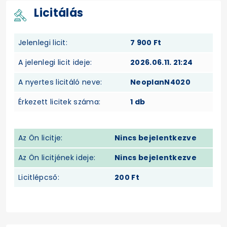
Licitálás
Jelenlegi licit:
7 900 Ft
A jelenlegi licit ideje:
2026.06.11. 21:24
A nyertes licitáló neve:
NeoplanN4020
Érkezett licitek száma:
1 db
Az Ön licitje:
Nincs bejelentkezve
Az Ön licitjének ideje:
Nincs bejelentkezve
Licitlépcső:
200 Ft