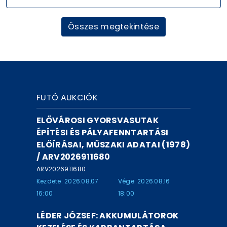
Összes megtekintése
FUTÓ AUKCIÓK
ELŐVÁROSI GYORSVASUTAK
ÉPÍTÉSI ÉS PÁLYAFENNTARTÁSI
ELŐÍRÁSAI, MŰSZAKI ADATAI (1978)
/ ARV2026911680
ARV2026911680
Kezdete: 2026.08.07
Vége: 2026.08.16
16:00
18:00
LÉDER JÓZSEF: AKKUMULÁTOROK