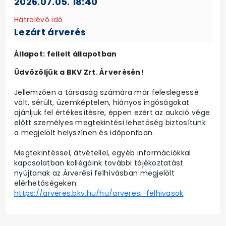
2026.07.05. 18:40
Hátralévő idő
Lezárt árverés
Állapot: fellelt állapotban
Üdvözöljük a BKV Zrt. Árverésén!
Jellemzően a társaság számára már feleslegessé
vált, sérült, üzemképtelen, hiányos ingóságokat
ajánljuk fel értékesítésre, éppen ezért az aukció vége
előtt személyes megtekintési lehetőség biztosítunk
a megjelölt helyszínen és időpontban.
Megtekintéssel, átvétellel, egyéb információkkal
kapcsolatban kollégáink további tájékoztatást
nyújtanak az Árverési felhívásban megjelölt
elérhetőségeken:
https://arveres.bkv.hu/hu/arveresi-felhivasok