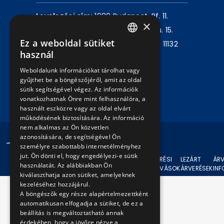
Levelezési cím:
1980 Budapest, Pf. 11.
×
Székhely:
1072 Budapest, Akácfa u. 15.
Ez a weboldal sütiket
Központ telefon:
+36 1 461 6500 / 11132
HUNGARIAN
használ
mellék
ENGLISH
Weboldalunk információkat tárolhat vagy
gyűjthet be a böngészőjéről, amit az oldal
Írjon nekünk!
sütik segítségével végez. Az információk
vonatkozhatnak Önre mint felhasználóra, a
használt eszközre vagy az oldal elvárt
működésének biztosítására. Az információ
nem alkalmas az Ön közvetlen
azonosítására, de segítségével Ön
© 2024 BKV Minden jog fenntartva.
személyre szabottabb internetélményhez
jut. Ön dönti el, hogy engedélyezi-e sütik
AKTUÁLIS
ÁRVERÉSI
LEZÁRT
ÁRV
használatát. Az alábbiakban Ön
ÁRVERÉSEK
FELHÍVÁSOK
ÁRVERÉSEK
IN
kiválaszthatja azon sütiket, amelyeknek
kezeléséhez hozzájárul.
A böngészők egy része alapértelmezettként
automatikusan elfogadja a sütiket, de ez a
beállítás is megváltoztatható annak
érdekében, hogy a jövőre nézve a