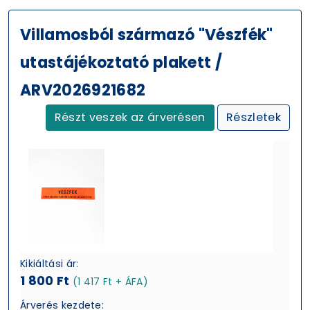
Villamosból származó "Vészfék"
utastájékoztató plakett /
ARV2026921682
Részt veszek az árverésen
Részletek
Kikiáltási ár:
1 800 Ft
(1 417 Ft + ÁFA)
Árverés kezdete: