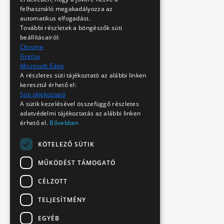
felhasználó megakadályozza az
automatikus elfogadást.
További részletek a böngészők süti
beállításairól:
Chrome
Firefox
Microsoft Edge
A részletes süti tájékoztató az alábbi linken
keresztül érhető el:
Süti tájékoztató
A sütik kezelésével összefüggő részletes
adatvédelmi tájékoztatás az alábbi linken
érhető el.
Bővebben
KÖTELEZŐ SÜTIK
MŰKÖDÉST TÁMOGATÓ
CÉLZOTT
TELJESÍTMÉNY
EGYÉB