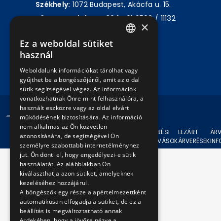
Székhely:
1072 Budapest, Akácfa u. 15.
Központ telefon:
+36 1 461 6500 / 11132
×
mellék
Ez a weboldal sütiket
HUNGARIAN
használ
Írjon nekünk!
ENGLISH
Weboldalunk információkat tárolhat vagy
gyűjthet be a böngészőjéről, amit az oldal
sütik segítségével végez. Az információk
vonatkozhatnak Önre mint felhasználóra, a
használt eszközre vagy az oldal elvárt
© 2024 BKV Minden jog fenntartva.
működésének biztosítására. Az információ
nem alkalmas az Ön közvetlen
AKTUÁLIS
ÁRVERÉSI
LEZÁRT
ÁRV
azonosítására, de segítségével Ön
ÁRVERÉSEK
FELHÍVÁSOK
ÁRVERÉSEK
IN
személyre szabottabb internetélményhez
jut. Ön dönti el, hogy engedélyezi-e sütik
használatát. Az alábbiakban Ön
kiválaszthatja azon sütiket, amelyeknek
kezeléséhez hozzájárul.
A böngészők egy része alapértelmezettként
automatikusan elfogadja a sütiket, de ez a
beállítás is megváltoztatható annak
érdekében, hogy a jövőre nézve a