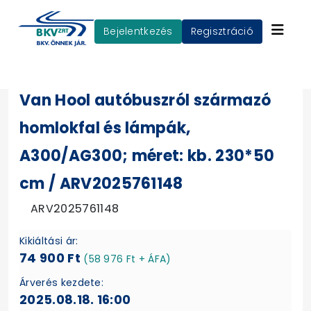
Bejelentkezés
Regisztráció
Van Hool autóbuszról származó
homlokfal és lámpák,
A300/AG300; méret: kb. 230*50
cm / ARV2025761148
ARV2025761148
Kikiáltási ár:
74 900 Ft
(58 976 Ft + ÁFA)
Árverés kezdete:
2025.08.18. 16:00