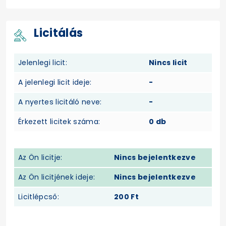
Licitálás
Jelenlegi licit:
Nincs licit
A jelenlegi licit ideje:
-
A nyertes licitáló neve:
-
Érkezett licitek száma:
0 db
Az Ön licitje:
Nincs bejelentkezve
Az Ön licitjének ideje:
Nincs bejelentkezve
Licitlépcső:
200 Ft