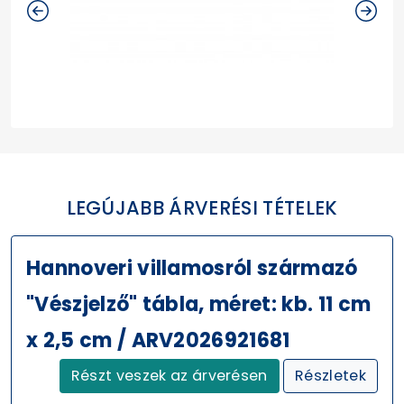
LEGÚJABB ÁRVERÉSI TÉTELEK
Hannoveri villamosról származó
"Vészjelző" tábla, méret: kb. 11 cm
x 2,5 cm / ARV2026921681
Részt veszek az árverésen
Részletek