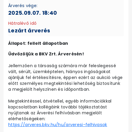
Árverés vége:
2025.09.07. 18:40
Hátralévő idő
Lezárt árverés
Állapot: fellelt állapotban
Üdvözöljük a BKV Zrt. Árverésén!
Jellemzően a társaság számára már feleslegessé
vált, sérült, üzemképtelen, hiányos ingóságokat
ajánljuk fel értékesítésre, éppen ezért az aukció vége
előtt személyes megtekintési lehetőség biztosítunk
a megjelölt helyszínen és időpontban.
Megtekintéssel, átvétellel, egyéb információkkal
kapcsolatban kollégáink további tájékoztatást
nyújtanak az Árverési felhívásban megjelölt
elérhetőségeken:
https://arveres.bkv.hu/hu/arveresi-felhivasok