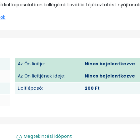
ókkal kapcsolatban kollégáink további tájékoztatást nyújtanak
sok
Az Ön licitje:
Nincs bejelentkezve
Az Ön licitjének ideje:
Nincs bejelentkezve
Licitlépcső:
200 Ft
Megtekintési időpont