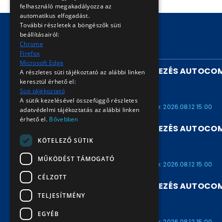
felhasználó megakadályozza az
automatikus elfogadást.
További részletek a böngészők süti
beállításairól:
Chrome
FUTÓ AUKCIÓK
Firefox
Microsoft Edge
UTASSZÁMLÁLÓ BERENDEZÉS AUTOCOM
A részletes süti tájékoztató az alábbi linken
/ARV2026901658
keresztül érhető el:
Süti tájékoztató
ARV2026901658
A sütik kezelésével összefüggő részletes
Kezdete: 2026.07.30 15:00
Vége: 2026.08.12 15:00
adatvédelmi tájékoztatás az alábbi linken
érhető el.
Bővebben
UTASSZÁMLÁLÓ BERENDEZÉS AUTOCOM
/ARV2026901657
KÖTELEZŐ SÜTIK
ARV2026901657
MŰKÖDÉST TÁMOGATÓ
Kezdete: 2026.07.30 15:00
Vége: 2026.08.12 15:00
CÉLZOTT
UTASSZÁMLÁLÓ BERENDEZÉS AUTOCOM
TELJESÍTMÉNY
/ARV2026901656
ARV2026901656
EGYÉB
Kezdete: 2026.07.30 15:00
Vége: 2026.08.12 15:00