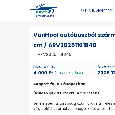
AKTUÁLIS ÁRVERÉSEK
VanHool autóbuszból szárm
cm / ARV20251161840
ARV20251161840
Kikiáltási ár:
Árverés 
4 000 Ft
2025.12
(3 150 Ft + ÁFA)
Állapot: fellelt állapotban
Üdvözöljük a BKV Zrt. Árverésén!
Jellemzően a társaság számára már felesleg
vége előtt személyes megtekintési lehetősé