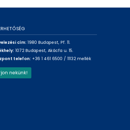
ÉRHETŐSÉG
velezési cím:
1980 Budapest, Pf. 11.
ékhely:
1072 Budapest, Akácfa u. 15.
zpont telefon:
+36 1 461 6500 / 11132 mellék
Írjon nekünk!