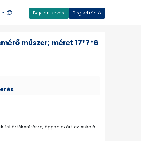
Bejelentkezés
Regisztráció
K
smérő műszer; méret 17*7*6
verés
 fel értékesítésre, éppen ezért az aukció