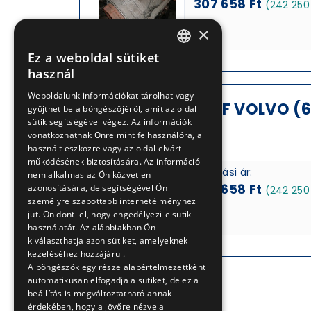
307 658 Ft
(242 250
×
Ez a weboldal sütiket
HUNGARIAN
használ
ENGLISH
Weboldalunk információkat tárolhat vagy
Sebességváltó ZF VOLVO (6
gyűjthet be a böngészőjéről, amit az oldal
sütik segítségével végez. Az információk
/ARV2026901617
vonatkozhatnak Önre mint felhasználóra, a
használt eszközre vagy az oldal elvárt
működésének biztosítására. Az információ
Kikiáltási ár:
nem alkalmas az Ön közvetlen
307 658 Ft
azonosítására, de segítségével Ön
(242 250
személyre szabottabb internetélményhez
jut. Ön dönti el, hogy engedélyezi-e sütik
használatát. Az alábbiakban Ön
kiválaszthatja azon sütiket, amelyeknek
kezeléséhez hozzájárul.
A böngészők egy része alapértelmezettként
automatikusan elfogadja a sütiket, de ez a
beállítás is megváltoztatható annak
érdekében, hogy a jövőre nézve a