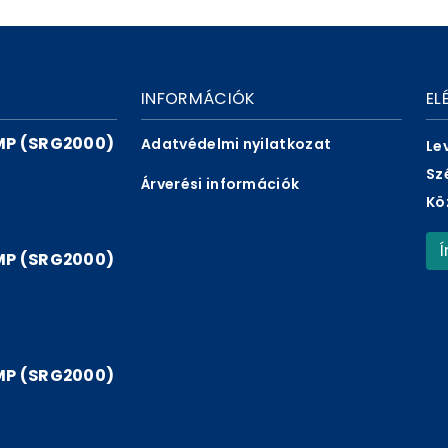
INFORMÁCIÓK
EL
P (SRG2000)
Adatvédelmi nyilatkozat
Le
Sz
Árverési információk
Kö
P (SRG2000)
P (SRG2000)