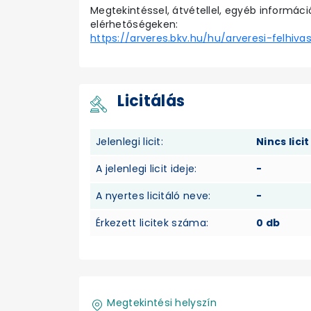
Megtekintéssel, átvétellel, egyéb informáci
elérhetőségeken:
https://arveres.bkv.hu/hu/arveresi-felhiva
Licitálás
Jelenlegi licit:
Nincs licit
A jelenlegi licit ideje:
-
A nyertes licitáló neve:
-
Érkezett licitek száma:
0 db
Megtekintési helyszín