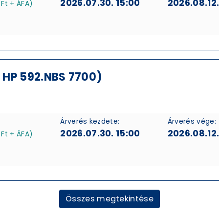
2026.07.30. 15:00
2026.08.12.
 Ft + ÁFA)
 HP 592.NBS 7700)
Árverés kezdete:
Árverés vége:
2026.07.30. 15:00
2026.08.12.
 Ft + ÁFA)
Összes megtekintése