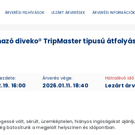
ÁRVERÉSI FELHÍVÁSOK
LEZÁRT ÁRVERÉSEK
ÁRVERÉSI INFORMÁCIÓ
azó diveko® TripMaster tipusú átfolyá
kezdete:
Árverés vége:
Hátralévő idő
.19. 16:00
2026.01.11. 18:40
Lezárt ár
essé vált, sérült, üzemképtelen, hiányos ingóságokat ajánljuk
g biztosítunk a megjelölt helyszínen és időpontban.