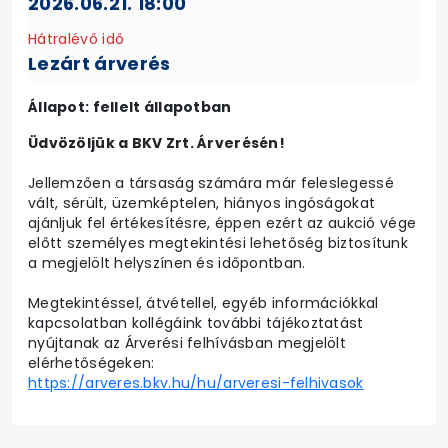
2026.06.21. 18:00
Hátralévő idő
Lezárt árverés
Állapot: fellelt állapotban
Üdvözöljük a BKV Zrt. Árverésén!
Jellemzően a társaság számára már feleslegessé
vált, sérült, üzemképtelen, hiányos ingóságokat
ajánljuk fel értékesítésre, éppen ezért az aukció vége
előtt személyes megtekintési lehetőség biztosítunk
a megjelölt helyszínen és időpontban.
Megtekintéssel, átvétellel, egyéb információkkal
kapcsolatban kollégáink további tájékoztatást
nyújtanak az Árverési felhívásban megjelölt
elérhetőségeken:
https://arveres.bkv.hu/hu/arveresi-felhivasok