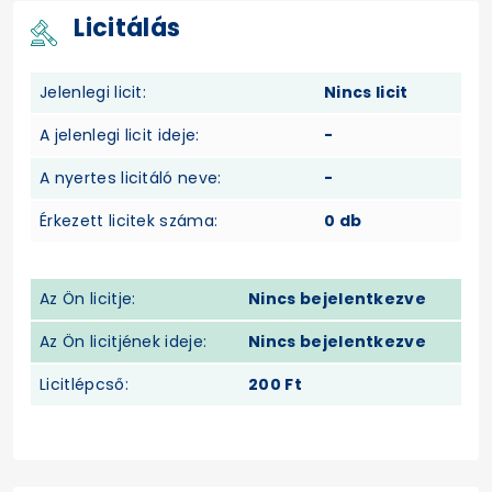
Licitálás
Jelenlegi licit:
Nincs licit
A jelenlegi licit ideje:
-
A nyertes licitáló neve:
-
Érkezett licitek száma:
0 db
Az Ön licitje:
Nincs bejelentkezve
Az Ön licitjének ideje:
Nincs bejelentkezve
Licitlépcső:
200 Ft