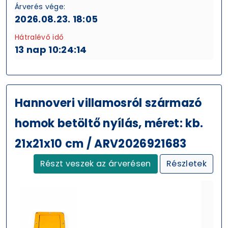
Árverés vége:
2026.08.23. 18:05
Hátralévő idő
13 nap 10:24:13
Hannoveri villamosról származó
homok betöltő nyílás, méret: kb.
21x21x10 cm / ARV2026921683
Részt veszek az árverésen
Részletek