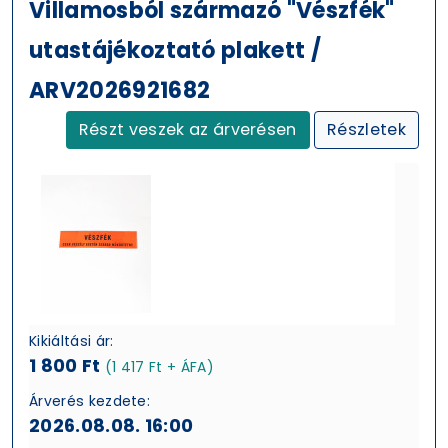
Villamosból származó "Vészfék"
utastájékoztató plakett /
ARV2026921682
Részt veszek az árverésen
Részletek
Kikiáltási ár:
1 800 Ft
(1 417 Ft + ÁFA)
Árverés kezdete:
2026.08.08. 16:00