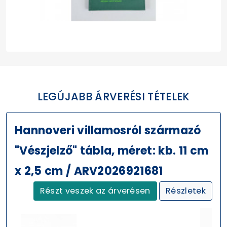
LEGÚJABB ÁRVERÉSI TÉTELEK
Hannoveri villamosról származó
"Vészjelző" tábla, méret: kb. 11 cm
x 2,5 cm / ARV2026921681
Részt veszek az árverésen
Részletek