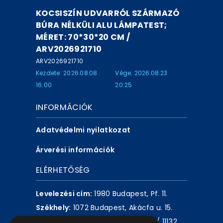
KOCSISZÍN UDVARRÓL SZÁRMAZÓ
BÚRA NÉLKÜLI ALU LÁMPATEST;
MÉRET: 70*30*20 CM /
ARV2026921710
ARV2026921710
Kezdete: 2026.08.08
Vége: 2026.08.23
16:00
20:25
INFORMÁCIÓK
Adatvédelmi nyilatkozat
Árverési információk
ELÉRHETŐSÉG
Levelezési cím:
1980 Budapest, Pf. 11.
Székhely:
1072 Budapest, Akácfa u. 15.
Központ telefon:
+36 1 461 6500 / 11132