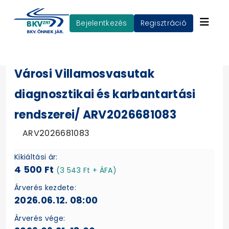
Bejelentkezés
Regisztráció
Városi Villamosvasutak
diagnosztikai és karbantartási
rendszerei/ ARV2026681083
ARV2026681083
Kikiáltási ár:
4 500 Ft
(3 543 Ft + ÁFA)
Árverés kezdete:
2026.06.12. 08:00
Árverés vége: