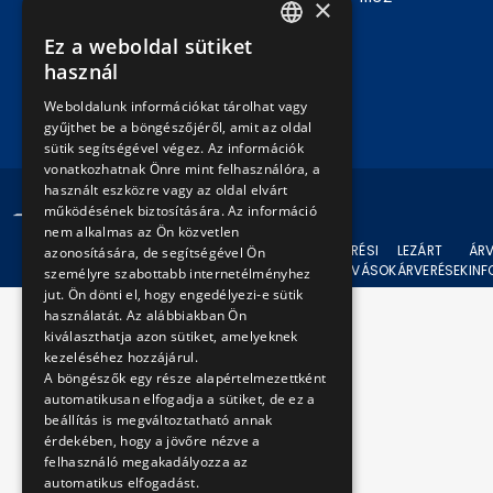
×
mellék
Ez a weboldal sütiket
HUNGARIAN
használ
Írjon nekünk!
ENGLISH
Weboldalunk információkat tárolhat vagy
gyűjthet be a böngészőjéről, amit az oldal
sütik segítségével végez. Az információk
vonatkozhatnak Önre mint felhasználóra, a
használt eszközre vagy az oldal elvárt
© 2024 BKV Minden jog fenntartva.
működésének biztosítására. Az információ
nem alkalmas az Ön közvetlen
AKTUÁLIS
ÁRVERÉSI
LEZÁRT
ÁRV
azonosítására, de segítségével Ön
ÁRVERÉSEK
FELHÍVÁSOK
ÁRVERÉSEK
IN
személyre szabottabb internetélményhez
jut. Ön dönti el, hogy engedélyezi-e sütik
használatát. Az alábbiakban Ön
kiválaszthatja azon sütiket, amelyeknek
kezeléséhez hozzájárul.
A böngészők egy része alapértelmezettként
automatikusan elfogadja a sütiket, de ez a
beállítás is megváltoztatható annak
érdekében, hogy a jövőre nézve a
felhasználó megakadályozza az
automatikus elfogadást.