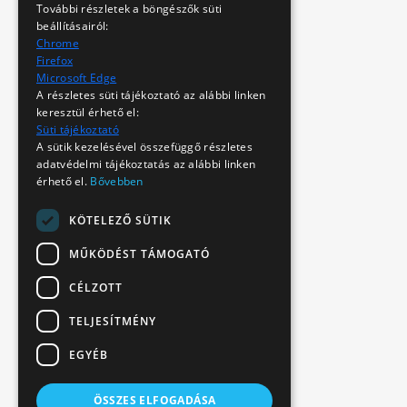
További részletek a böngészők süti
beállításairól:
Chrome
Firefox
Microsoft Edge
A részletes süti tájékoztató az alábbi linken
keresztül érhető el:
Süti tájékoztató
A sütik kezelésével összefüggő részletes
adatvédelmi tájékoztatás az alábbi linken
érhető el.
Bővebben
KÖTELEZŐ SÜTIK
MŰKÖDÉST TÁMOGATÓ
CÉLZOTT
TELJESÍTMÉNY
EGYÉB
ÖSSZES ELFOGADÁSA