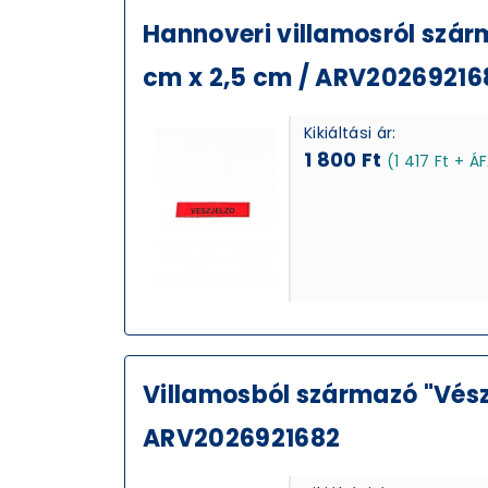
Hannoveri villamosról szárma
cm x 2,5 cm / ARV20269216
Kikiáltási ár:
1 800 Ft
(1 417 Ft + Á
Villamosból származó "Vész
ARV2026921682