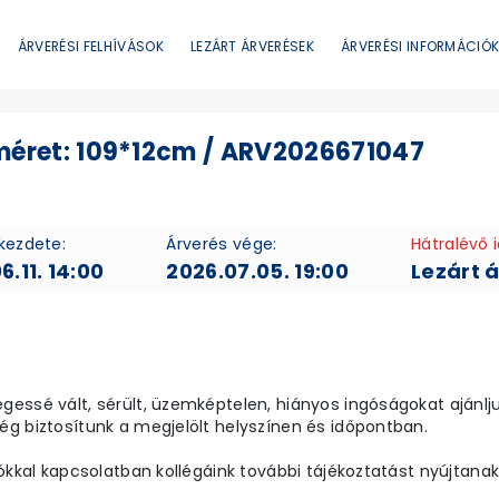
ÁRVERÉSI FELHÍVÁSOK
LEZÁRT ÁRVERÉSEK
ÁRVERÉSI INFORMÁCIÓ
, méret: 109*12cm / ARV2026671047
kezdete:
Árverés vége:
Hátralévő 
6.11. 14:00
2026.07.05. 19:00
Lezárt 
essé vált, sérült, üzemképtelen, hiányos ingóságokat ajánljuk
g biztosítunk a megjelölt helyszínen és időpontban.
ókkal kapcsolatban kollégáink további tájékoztatást nyújtanak