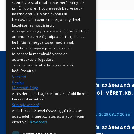
személyre szabottabb internetélményhez
jut. Ön dönti el, hogy engedélyezi-e sütik
használatát. Az alábbiakban Ön
kiválaszthatja azon sütiket, amelyeknek
kezeléséhez hozzájárul.
A böngészők egy része alapértelmezettként
automatikusan elfogadja a sütiket, de ez a
beállítás is megváltoztatható annak
érdekében, hogy a jövőre nézve a
felhasználó megakadályozza az
automatikus elfogadást.
További részletek a böngészők süti
beállításairól:
FUTÓ AUKCIÓK
Chrome
Firefox
HANNOVERI VILLAMOSBÓL SZÁRMAZÓ 
Microsoft Edge
(HIÁNYZIK AZ ABLAKÜVEG); MÉRET: KB. 
A részletes süti tájékoztató az alábbi linken
ARV2026921712
keresztül érhető el:
Süti tájékoztató
ARV2026921712
A sütik kezelésével összefüggő részletes
Kezdete: 2026.08.08 16:00
Vége: 2026.08.23 20:35
adatvédelmi tájékoztatás az alábbi linken
érhető el.
Bővebben
HANNOVERI VILLAMOSBÓL SZÁRMAZÓ A