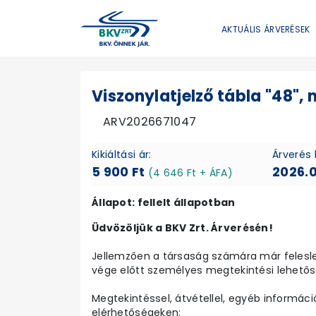
AKTUÁLIS ÁRVERÉSEK
Viszonylatjelző tábla "48"
ARV2026671047
Kikiáltási ár:
Árverés 
5 900 Ft
2026.0
(4 646 Ft + ÁFA)
Állapot: fellelt állapotban
Üdvözöljük a BKV Zrt. Árverésén!
Jellemzően a társaság számára már felesleg
vége előtt személyes megtekintési lehetősé
Megtekintéssel, átvétellel, egyéb informáci
elérhetőségeken: