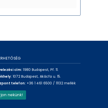
ÉRHETŐSÉG
velezési cím:
1980 Budapest, Pf. 11.
ékhely:
1072 Budapest, Akácfa u. 15.
zpont telefon:
+36 1 461 6500 / 11132 mellék
Írjon nekünk!