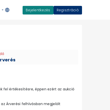
Bejelentkezés
Regisztráció
K
idő
árverés
 fel értékesítésre, éppen ezért az aukció
 az Árverési felhívásban megjelölt