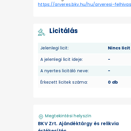
https://arveres.bkv.hu/hu/arveresi-felhiva
Licitálás
Jelenlegi licit:
Nincs licit
A jelenlegi licit ideje:
-
A nyertes licitáló neve:
-
Érkezett licitek száma:
0 db
Megtekintési helyszín
BKV Zrt. Ajándéktárgy és relikvia
értékesítés