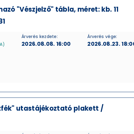
zó "Vészjelző" tábla, méret: kb. 11
81
Árverés kezdete:
Árverés vége:
2026.08.08. 16:00
2026.08.23. 18:0
FA)
fék" utastájékoztató plakett /