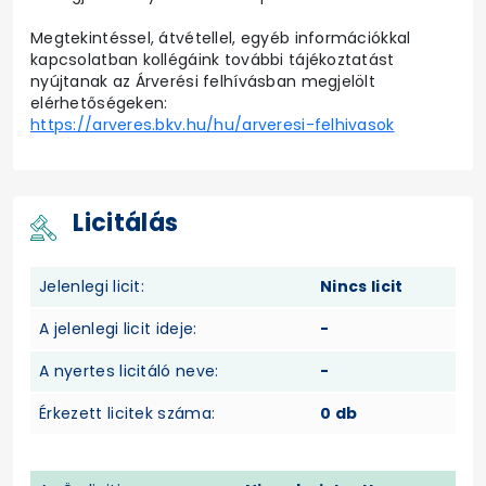
Megtekintéssel, átvétellel, egyéb információkkal
kapcsolatban kollégáink további tájékoztatást
nyújtanak az Árverési felhívásban megjelölt
elérhetőségeken:
https://arveres.bkv.hu/hu/arveresi-felhivasok
Licitálás
Jelenlegi licit:
Nincs licit
A jelenlegi licit ideje:
-
A nyertes licitáló neve:
-
Érkezett licitek száma:
0 db