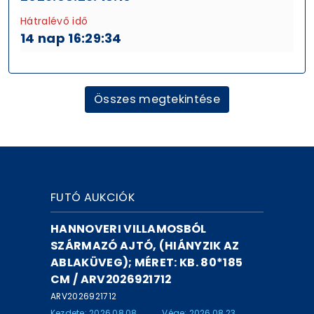
Hátralévő idő
14 nap 16:29:34
Összes megtekintése
FUTÓ AUKCIÓK
HANNOVERI VILLAMOSBÓL
SZÁRMAZÓ AJTÓ, (HIÁNYZIK AZ
ABLAKÜVEG); MÉRET: KB. 80*185
CM / ARV2026921712
ARV2026921712
Kezdete: 2026.08.08
Vége: 2026.08.23