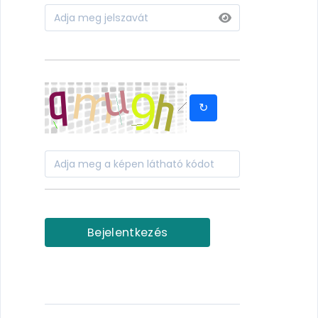
↻
Bejelentkezés