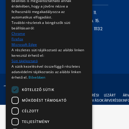
beállítás is megváltoztatható annak
érdekében, hogy a jövőre nézve a
felhasználó megakadályozza az
Levelezési cím:
1980 Budapest, Pf. 11.
automatikus elfogadást.
Székhely:
1072 Budapest, Akácfa u. 15.
További részletek a böngészők süti
beállításairól:
Központ telefon:
+36 1 461 6500 / 11132
Chrome
mellék
Firefox
Microsoft Edge
A részletes süti tájékoztató az alábbi linken
Írjon nekünk!
keresztül érhető el:
Süti tájékoztató
A sütik kezelésével összefüggő részletes
adatvédelmi tájékoztatás az alábbi linken
érhető el.
Bővebben
© 2024 BKV Minden jog fenntartva.
KÖTELEZŐ SÜTIK
AKTUÁLIS
ÁRVERÉSI
LEZÁRT
ÁRV
MŰKÖDÉST TÁMOGATÓ
ÁRVERÉSEK
FELHÍVÁSOK
ÁRVERÉSEK
IN
CÉLZOTT
TELJESÍTMÉNY