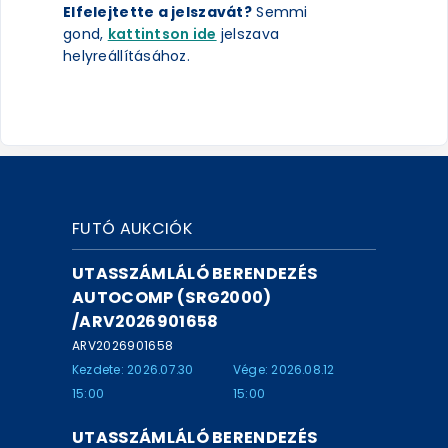
Elfelejtette a jelszavát?
Semmi
gond,
kattintson ide
jelszava
helyreállításához.
FUTÓ AUKCIÓK
UTASSZÁMLÁLÓ BERENDEZÉS
AUTOCOMP (SRG2000)
/ARV2026901658
ARV2026901658
Kezdete: 2026.07.30
Vége: 2026.08.12
15:00
15:00
UTASSZÁMLÁLÓ BERENDEZÉS