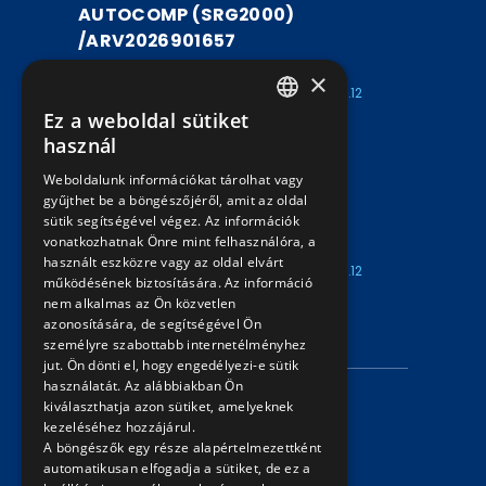
AUTOCOMP (SRG2000)
/ARV2026901657
ARV2026901657
×
Kezdete: 2026.07.30
Vége: 2026.08.12
Ez a weboldal sütiket
15:00
15:00
HUNGARIAN
használ
UTASSZÁMLÁLÓ BERENDEZÉS
ENGLISH
Weboldalunk információkat tárolhat vagy
AUTOCOMP (SRG2000)
gyűjthet be a böngészőjéről, amit az oldal
/ARV2026901656
sütik segítségével végez. Az információk
vonatkozhatnak Önre mint felhasználóra, a
ARV2026901656
használt eszközre vagy az oldal elvárt
Kezdete: 2026.07.30
Vége: 2026.08.12
működésének biztosítására. Az információ
15:00
15:00
nem alkalmas az Ön közvetlen
azonosítására, de segítségével Ön
INFORMÁCIÓK
személyre szabottabb internetélményhez
jut. Ön dönti el, hogy engedélyezi-e sütik
használatát. Az alábbiakban Ön
Adatvédelmi nyilatkozat
kiválaszthatja azon sütiket, amelyeknek
kezeléséhez hozzájárul.
Árverési információk
A böngészők egy része alapértelmezettként
automatikusan elfogadja a sütiket, de ez a
ELÉRHETŐSÉG