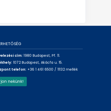
ÉRHETŐSÉG
velezési cím:
1980 Budapest, Pf. 11.
ékhely:
1072 Budapest, Akácfa u. 15.
zpont telefon:
+36 1 461 6500 / 11132 mellék
Írjon nekünk!