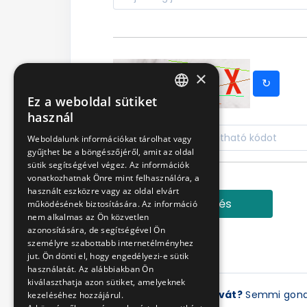
×
↻
Ez a weboldal sütiket
HUNGARIAN
használ
ENGLISH
Weboldalunk információkat tárolhat vagy
gyűjthet be a böngészőjéről, amit az oldal
sütik segítségével végez. Az információk
vonatkozhatnak Önre mint felhasználóra, a
használt eszközre vagy az oldal elvárt
Bejelentkezés
működésének biztosítására. Az információ
nem alkalmas az Ön közvetlen
azonosítására, de segítségével Ön
személyre szabottabb internetélményhez
jut. Ön dönti el, hogy engedélyezi-e sütik
használatát. Az alábbiakban Ön
kiválaszthatja azon sütiket, amelyeknek
Elfelejtette a jelszavát?
Semmi gon
kezeléséhez hozzájárul.