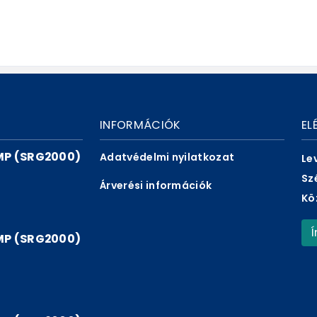
INFORMÁCIÓK
EL
P (SRG2000)
Adatvédelmi nyilatkozat
Le
Sz
Árverési információk
Kö
P (SRG2000)