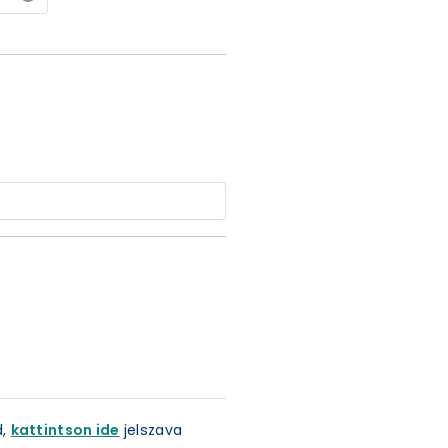
d,
kattintson ide
jelszava