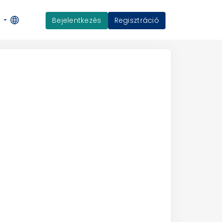
Bejelentkezés
Regisztráció
K