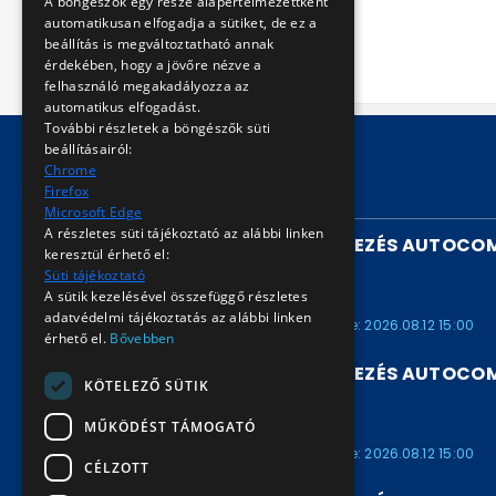
A böngészők egy része alapértelmezettként
helyreállításához.
automatikusan elfogadja a sütiket, de ez a
beállítás is megváltoztatható annak
érdekében, hogy a jövőre nézve a
felhasználó megakadályozza az
automatikus elfogadást.
További részletek a böngészők süti
beállításairól:
Chrome
Firefox
FUTÓ AUKCIÓK
Microsoft Edge
A részletes süti tájékoztató az alábbi linken
UTASSZÁMLÁLÓ BERENDEZÉS AUTOCOM
keresztül érhető el:
/ARV2026901658
Süti tájékoztató
A sütik kezelésével összefüggő részletes
ARV2026901658
adatvédelmi tájékoztatás az alábbi linken
Kezdete: 2026.07.30 15:00
Vége: 2026.08.12 15:00
érhető el.
Bővebben
UTASSZÁMLÁLÓ BERENDEZÉS AUTOCOM
KÖTELEZŐ SÜTIK
/ARV2026901657
MŰKÖDÉST TÁMOGATÓ
ARV2026901657
Kezdete: 2026.07.30 15:00
Vége: 2026.08.12 15:00
CÉLZOTT