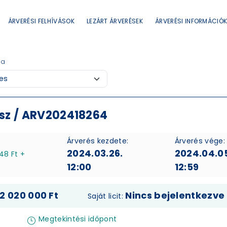
ÁRVERÉSI FELHÍVÁSOK
LEZÁRT ÁRVERÉSEK
ÁRVERÉSI INFORMÁCIÓ
ia
sz / ARV202418264
Árverés kezdete:
Árverés vége:
2024.03.26.
2024.04.0
748 Ft +
12:00
12:59
2 020 000 Ft
Nincs bejelentkezve
Saját licit:
Megtekintési időpont