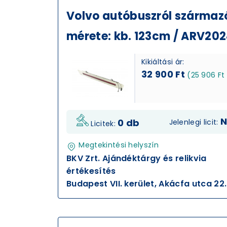
Volvo autóbuszról származó 
mérete: kb. 123cm / ARV20
Kikiáltási ár:
32 900 Ft
(25 906 Ft
N
0 db
Jelenlegi licit:
Licitek:
Megtekintési helyszín
BKV Zrt. Ajándéktárgy és relikvia
értékesítés
Budapest VII. kerület, Akácfa utca 22.