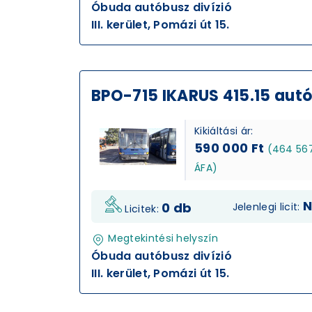
Óbuda autóbusz divízió
III. kerület, Pomázi út 15.
BPO-715 IKARUS 415.15 aut
Kikiáltási ár:
590 000 Ft
(464 567
ÁFA)
N
0 db
Jelenlegi licit:
Licitek:
Megtekintési helyszín
Óbuda autóbusz divízió
III. kerület, Pomázi út 15.