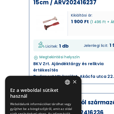
15cm / ARV202416237
Kikiáltási ár:
1 900 Ft
(1 496 Ft + Á
1 
1 db
Jelenlegi licit:
Licitek:
Megtekintési helyszín
BKV Zrt. Ajándéktárgy és relikvia
értékesítés
Budapest VII. kerület, Akácfa utca 22.
×
Ez a weboldal sütiket
HUNGARIAN
használ
ENGLISH
Volvo autóbuszról származó
Weboldalunk információkat tárolhat vagy
gyűjthet be a böngészőjéről, amit az oldal
14*5cm / ARV202416236
sütik segítségével végez. Az információk