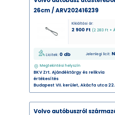
Volvo autóbusz utasteréből
26cm / ARV202416239
Kikiáltási ár:
2 900 Ft
(2 283 Ft + 
N
0 db
Jelenlegi licit:
Licitek:
Megtekintési helyszín
BKV Zrt. Ajándéktárgy és relikvia
értékesítés
Budapest VII. kerület, Akácfa utca 22.
Volvo autóbuszról származ