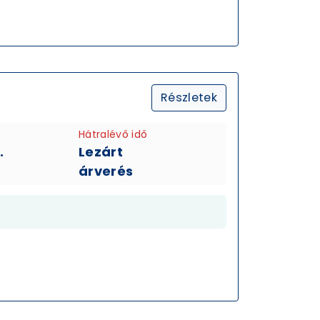
Részletek
Hátralévő idő
.
Lezárt
árverés