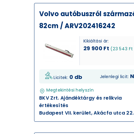
Volvo autóbuszról származó 
82cm / ARV202416242
Kikiáltási ár:
29 900 Ft
(23 543 Ft
N
0 db
Jelenlegi licit:
Licitek:
Megtekintési helyszín
BKV Zrt. Ajándéktárgy és relikvia
értékesítés
Budapest VII. kerület, Akácfa utca 22.