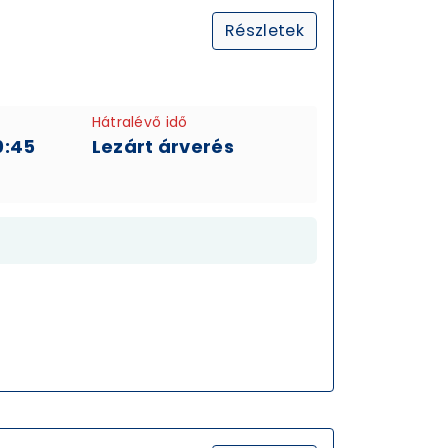
Részletek
Hátralévő idő
0:45
Lezárt árverés