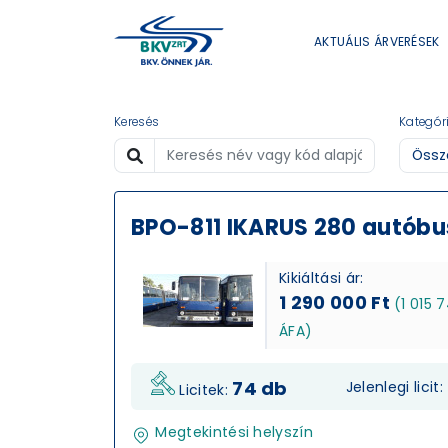
AKTUÁLIS ÁRVERÉSEK
Keresés
Kategór
BPO-811 IKARUS 280 autóbu
Kikiáltási ár:
1 290 000 Ft
(1 015 
ÁFA)
74 db
Jelenlegi licit:
Licitek:
Megtekintési helyszín