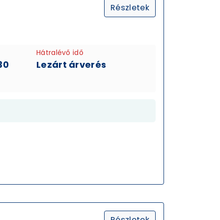
Részletek
Hátralévő idő
30
Lezárt árverés
Részletek