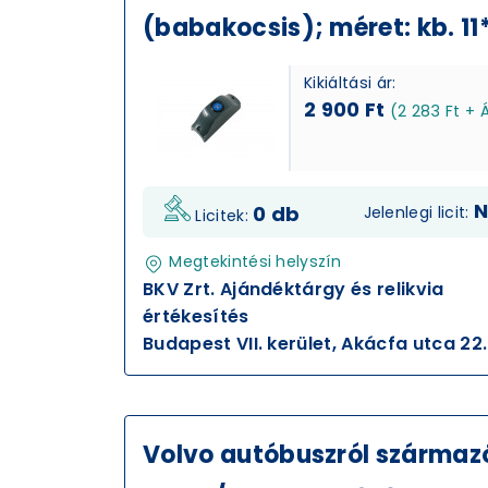
(babakocsis); méret: kb. 
Kikiáltási ár:
2 900 Ft
(2 283 Ft + 
N
0 db
Jelenlegi licit:
Licitek:
Megtekintési helyszín
BKV Zrt. Ajándéktárgy és relikvia
értékesítés
Budapest VII. kerület, Akácfa utca 22.
Volvo autóbuszról származó