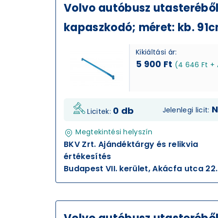
Volvo autóbusz utasterébő
kapaszkodó; méret: kb. 91
Kikiáltási ár:
5 900 Ft
(4 646 Ft +
N
0 db
Jelenlegi licit:
Licitek:
Megtekintési helyszín
BKV Zrt. Ajándéktárgy és relikvia
értékesítés
Budapest VII. kerület, Akácfa utca 22.