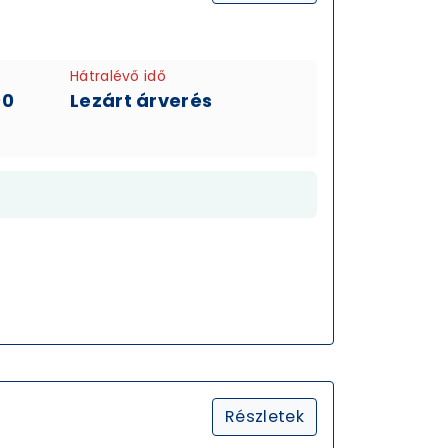
Hátralévő idő
00
Lezárt árverés
Részletek