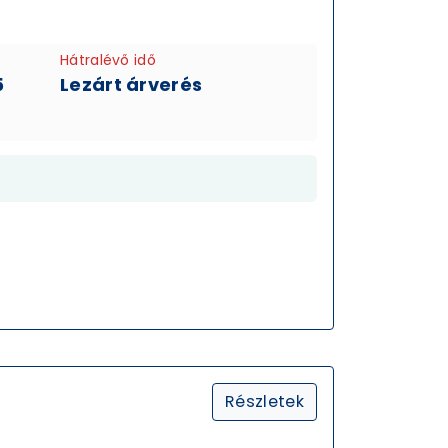
Hátralévő idő
5
Lezárt árverés
Részletek