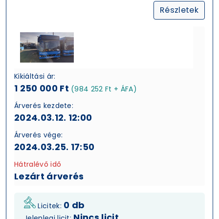
Részletek
Kikiáltási ár:
1 250 000 Ft
(984 252 Ft + ÁFA)
Árverés kezdete:
2024.03.12. 12:00
Árverés vége:
2024.03.25. 17:50
Hátralévő idő
Lezárt árverés
0 db
Licitek:
Nincs licit
Jelenlegi licit: