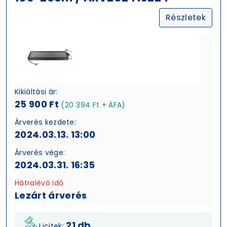
Részletek
Kikiáltási ár:
25 900 Ft
(20 394 Ft + ÁFA)
Árverés kezdete:
2024.03.13. 13:00
Árverés vége:
2024.03.31. 16:35
Hátralévő idő
Lezárt árverés
21 db
Licitek: