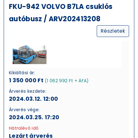
FKU-942 VOLVO B7LA csuklós
autóbusz / ARV202413208
Részletek
Kikiáltási ár:
1 350 000 Ft
(1 062 992 Ft + ÁFA)
Árverés kezdete:
2024.03.12. 12:00
Árverés vége:
2024.03.25. 17:20
Hátralévő idő
Lezárt árverés