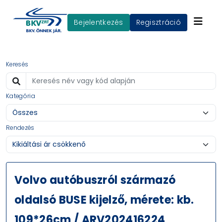
Bejelentkezés
Regisztráció
Keresés
Kategória
Rendezés
Volvo autóbuszról származó
oldalsó BUSE kijelző, mérete: kb.
109*26cm / ARV202416224