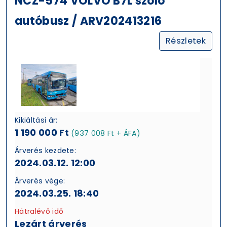
NCZ-574 VOLVO B7L szóló
autóbusz / ARV202413216
Részletek
Kikiáltási ár:
1 190 000 Ft
(937 008 Ft + ÁFA)
Árverés kezdete:
2024.03.12. 12:00
Árverés vége:
2024.03.25. 18:40
Hátralévő idő
Lezárt árverés