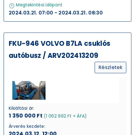
Megtekintési időpont
2024.03.21. 07:00 - 2024.03.21. 08:30
FKU-946 VOLVO B7LA csuklós
autóbusz / ARV202413209
Részletek
Kikiáltási ár:
1 350 000 Ft
(1 062 992 Ft + ÁFA)
Árverés kezdete:
2024.03.12. 12:00