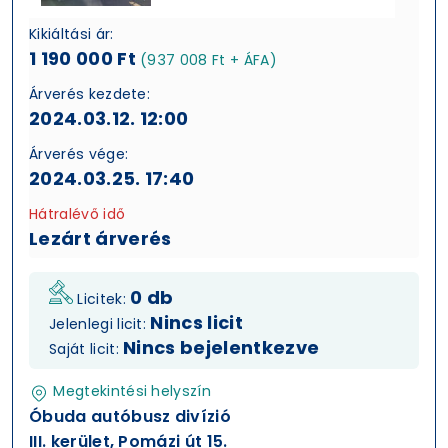
Kikiáltási ár:
1 190 000 Ft
(937 008 Ft + ÁFA)
Árverés kezdete:
2024.03.12. 12:00
Árverés vége:
2024.03.25. 17:40
Hátralévő idő
Lezárt árverés
0 db
Licitek:
Nincs licit
Jelenlegi licit:
Nincs bejelentkezve
Saját licit:
Megtekintési helyszín
Óbuda autóbusz divízió
III. kerület, Pomázi út 15.