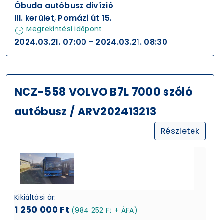
Óbuda autóbusz divízió
III. kerület, Pomázi út 15.
Megtekintési időpont
2024.03.21. 07:00 - 2024.03.21. 08:30
NCZ-558 VOLVO B7L 7000 szóló
autóbusz / ARV202413213
Részletek
Kikiáltási ár:
1 250 000 Ft
(984 252 Ft + ÁFA)