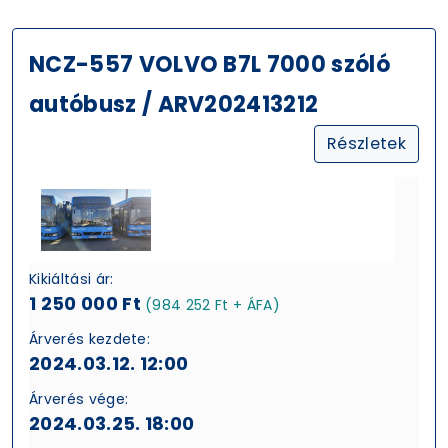
NCZ-557 VOLVO B7L 7000 szóló
autóbusz / ARV202413212
Részletek
Kikiáltási ár:
1 250 000 Ft
(984 252 Ft + ÁFA)
Árverés kezdete:
2024.03.12. 12:00
Árverés vége:
2024.03.25. 18:00